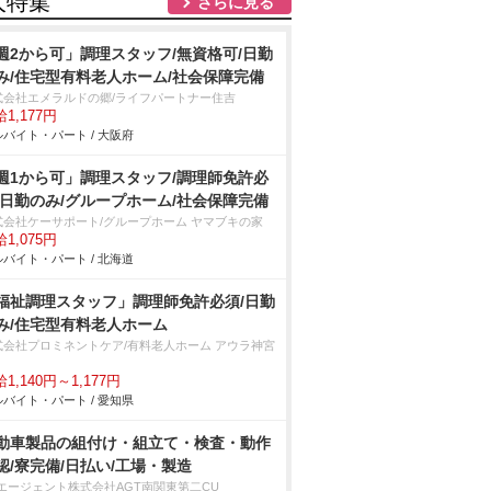
人特集
さらに見る
週2から可」調理スタッフ/無資格可/日勤
み/住宅型有料老人ホーム/社会保障完備
式会社エメラルドの郷/ライフパートナー住吉
1,177円
バイト・パート / 大阪府
週1から可」調理スタッフ/調理師免許必
/日勤のみ/グループホーム/社会保障完備
式会社ケーサポート/グループホーム ヤマブキの家
1,075円
バイト・パート / 北海道
福祉調理スタッフ」調理師免許必須/日勤
み/住宅型有料老人ホーム
式会社プロミネントケア/有料老人ホーム アウラ神宮
1,140円～1,177円
バイト・パート / 愛知県
動車製品の組付け・組立て・検査・動作
認/寮完備/日払い/工場・製造
Tエージェント株式会社AGT南関東第二CU