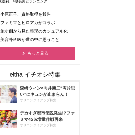
坂絵莉、4歳長男とランニング
小原正子、資格取得を報告
ファミマとヒロアカがコラボ
施す側から見た整形のカジュアル化
美容外科医が世の中に思うこと
もっと見る
森崎ウィン×向井康二“両片思
い”にキュンが止まらん！
オリコンタイアップ特集
デカすぎ都市伝説発生!?ファ
ミマ45％増量作戦再来
オリコンタイアップ特集