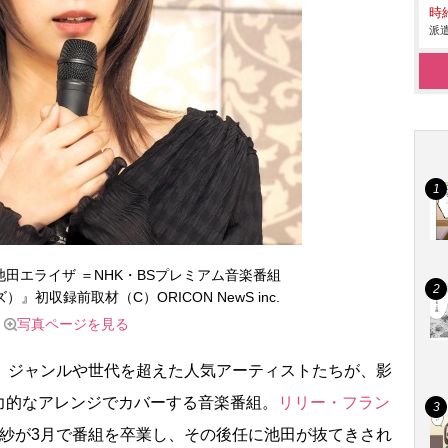
時給
派遣
田エライザ ＝NHK・BSプレミアム音楽番組
ズ）』初収録前取材（C）ORICON NewS inc.
写真ページを見る
、ジャンルや世代を超えた人気アーティストたちが、影
力的なアレンジでカバーする音楽番組。
リリー・フラン
依紗が3月で番組を卒業し、その後任に池田が抜てきされ