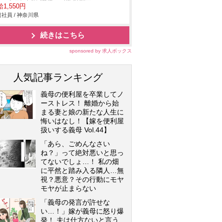
1,550円
社員 / 神奈川県
続きはこちら
sponsored by 求人ボックス
人気記事ランキング
義母の便利屋を卒業してノ
ーストレス！ 離婚から始
まる妻と娘の新たな人生に
悔いはなし！【嫁を便利屋
扱いする義母 Vol.44】
「あら、ごめんなさい
ね？」って絶対悪いと思っ
てないでしょ…！ 私の畑
に平然と踏み入る隣人…無
視？悪意？その行動にモヤ
モヤが止まらない
「義母の発言が許せな
い…！」嫁が義母に怒り爆
発！ 夫は仕方ないと言う