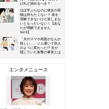
けれど諦めるべき？
ほぼ手ぶらなのに彼女の荷
物は持ちたくない？ 彼を
理解できないけど楽しまな
いともったいない！【あな
たが理解できません
Vol.8】
「夫のスマホ画面がなんか
怪しい…」ジム通いで別人
のように変わった!? 夫が
隠していた衝撃の事実とは
エンタメニュース