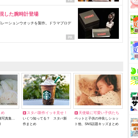
表現した腕時計登場
ラボレーションウオッチを製作。ドラマプロデ
とめ
スタバ新作イッキ見せ！
天使級に可愛い子供たち
猫写真集…
いくつ知ってる？ スタバ新
ペットと子供の仲良しショッ
リ
作まとめ
ト他、SNS話題キッズまとめ