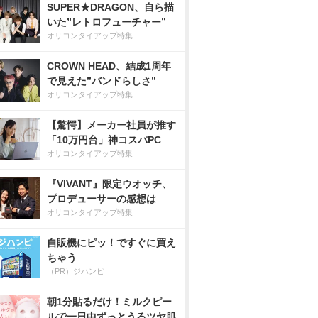
SUPER★DRAGON、自ら描
いた”レトロフューチャー”
オリコンタイアップ特集
CROWN HEAD、結成1周年
で見えた”バンドらしさ”
オリコンタイアップ特集
【驚愕】メーカー社員が推す
「10万円台」神コスパPC
オリコンタイアップ特集
『VIVANT』限定ウオッチ、
プロデューサーの感想は
オリコンタイアップ特集
自販機にピッ！ですぐに買え
ちゃう
（PR）ジハンピ
朝1分貼るだけ！ミルクピー
ルで一日中ずっとうるツヤ肌