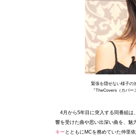
緊張を隠せない様子の池
『TheCovers（カバー
4月から5年目に突入する同番組は
響を受けた曲や思い出深い曲を、魅
キー
とともにMCを務めていた仲里