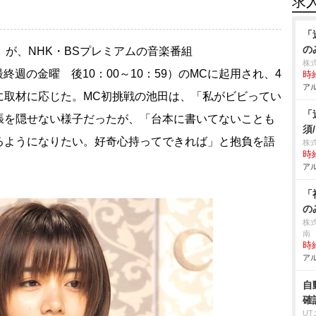
求
「
の
1）が、NHK・BSプレミアムの音楽番組
株
最終週の金曜 後10：00～10：59）のMCに起用され、4
時給
アル
に取材に応じた。MC初挑戦の池田は、「私がビビってい
「
張を隠せない様子だったが、「台本に書いてないことも
須
るようになりたい。好奇心持ってできれば」と抱負を語
株
時給
アル
「
の
株
南
時給
アル
自
確
U