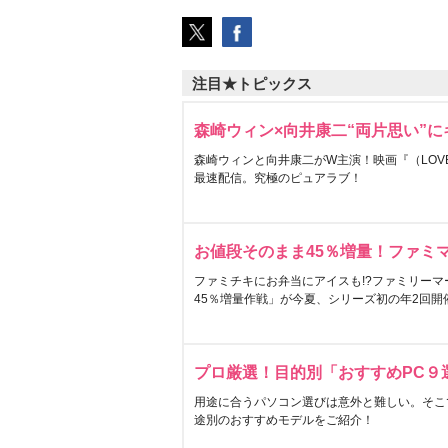
注目★トピックス
森崎ウィン×向井康二“両片思い”
森崎ウィンと向井康二がW主演！映画『（LOVE S
最速配信。究極のピュアラブ！
お値段そのまま45％増量！ファミ
ファミチキにお弁当にアイスも!?ファミリーマ
45％増量作戦」が今夏、シリーズ初の年2回開
プロ厳選！目的別「おすすめPC９
用途に合うパソコン選びは意外と難しい。そこ
途別のおすすめモデルをご紹介！