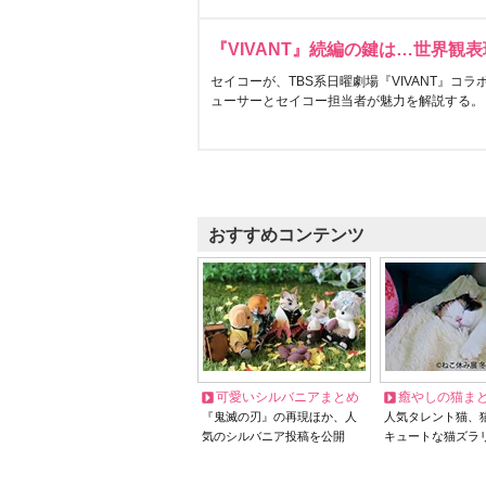
『VIVANT』続編の鍵は…世界観
セイコーが、TBS系日曜劇場『VIVANT』コ
ューサーとセイコー担当者が魅力を解説する。
おすすめコンテンツ
可愛いシルバニアまとめ
癒やしの猫ま
『鬼滅の刃』の再現ほか、人
人気タレント猫、
気のシルバニア投稿を公開
キュートな猫ズラ