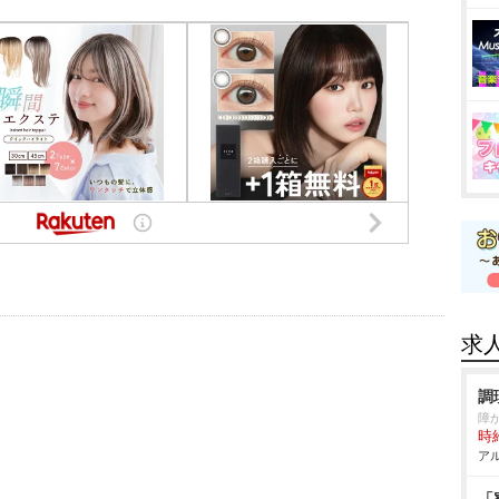
求
調
障
時給
アル