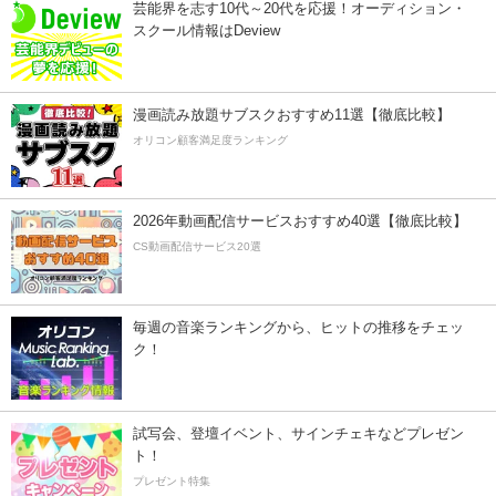
芸能界を志す10代～20代を応援！オーディション・
スクール情報はDeview
漫画読み放題サブスクおすすめ11選【徹底比較】
オリコン顧客満足度ランキング
2026年動画配信サービスおすすめ40選【徹底比較】
CS動画配信サービス20選
毎週の音楽ランキングから、ヒットの推移をチェッ
ク！
試写会、登壇イベント、サインチェキなどプレゼン
ト！
プレゼント特集