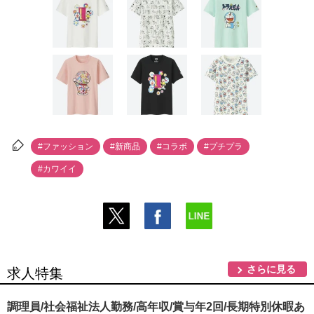
#ファッション
#新商品
#コラボ
#プチプラ
#カワイイ
さらに見る
求人特集
調理員/社会福祉法人勤務/高年収/賞与年2回/長期特別休暇あ