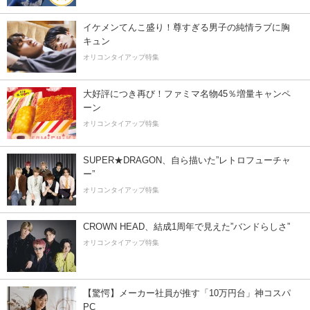
イケメンてんこ盛り！尊すぎる男子の純情ラブに胸
キュン
オリコンタイアップ特集
大好評につき再び！ファミマ名物45％増量キャンペ
ーン
オリコンタイアップ特集
SUPER★DRAGON、自ら描いた”レトロフューチャ
ー”
オリコンタイアップ特集
CROWN HEAD、結成1周年で見えた”バンドらしさ”
オリコンタイアップ特集
【驚愕】メーカー社員が推す「10万円台」神コスパ
PC