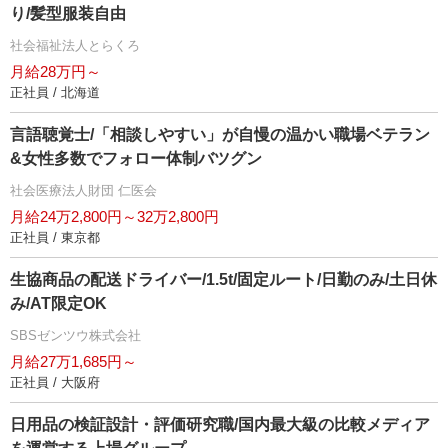
り/髪型服装自由
社会福祉法人とらくろ
月給28万円～
正社員 / 北海道
言語聴覚士/「相談しやすい」が自慢の温かい職場ベテラン
&女性多数でフォロー体制バツグン
社会医療法人財団 仁医会
月給24万2,800円～32万2,800円
正社員 / 東京都
生協商品の配送ドライバー/1.5t/固定ルート/日勤のみ/土日休
み/AT限定OK
SBSゼンツウ株式会社
月給27万1,685円～
正社員 / 大阪府
日用品の検証設計・評価研究職/国内最大級の比較メディア