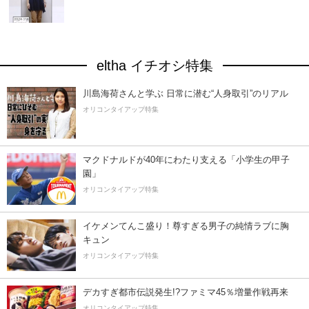
eltha イチオシ特集
川島海荷さんと学ぶ 日常に潜む“人身取引”のリアル
オリコンタイアップ特集
マクドナルドが40年にわたり支える「小学生の甲子
園」
オリコンタイアップ特集
イケメンてんこ盛り！尊すぎる男子の純情ラブに胸
キュン
オリコンタイアップ特集
デカすぎ都市伝説発生!?ファミマ45％増量作戦再来
オリコンタイアップ特集