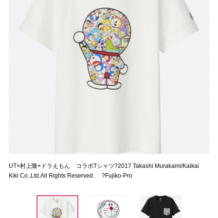
UT×村上隆×ドラえもん コラボTシャツ?2017 Takashi Murakami/Kaikai
Kiki Co.,Ltd.All Rights Reserved. ?Fujiko-Pro