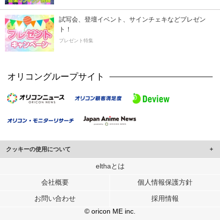
試写会、登壇イベント、サインチェキなどプレゼン
ト！
プレゼント特集
オリコングループサイト
クッキーの使用について
このサイトでは Cookie を使用して、ユーザーに合わせたコンテンツや広告の
elthaとは
表示、ソーシャル メディア機能の提供、広告の表示回数やクリック数の測定を
会社概要
個人情報保護方針
行っています。
また、ユーザーによるサイトの利用状況についても情報を収集し、ソーシャル
お問い合わせ
採用情報
メディアや広告配信、データ解析の各パートナーに提供しています。
各パートナーは、この情報とユーザーが各パートナーに提供した他の情報や、
© oricon ME inc.
ユーザーが各パートナーのサービスを使用したときに収集した他の情報を組み