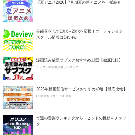
【夏アニメ2026】7月期夏の新アニメを一挙紹介！
芸能界を志す10代～20代を応援！オーディション・
スクール情報はDeview
漫画読み放題サブスクおすすめ11選【徹底比較】
オリコン顧客満足度ランキング
2026年動画配信サービスおすすめ40選【徹底比較】
CS動画配信サービス20選
毎週の音楽ランキングから、ヒットの推移をチェッ
ク！