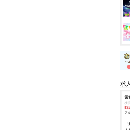
求
歯
横
時給
アル
「