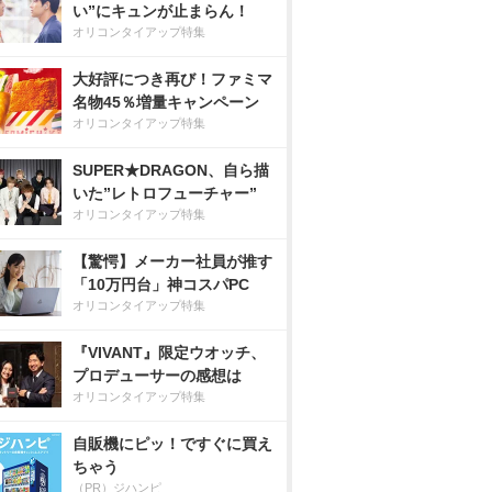
い”にキュンが止まらん！
オリコンタイアップ特集
大好評につき再び！ファミマ
名物45％増量キャンペーン
オリコンタイアップ特集
SUPER★DRAGON、自ら描
いた”レトロフューチャー”
オリコンタイアップ特集
【驚愕】メーカー社員が推す
「10万円台」神コスパPC
オリコンタイアップ特集
『VIVANT』限定ウオッチ、
プロデューサーの感想は
オリコンタイアップ特集
自販機にピッ！ですぐに買え
ちゃう
（PR）ジハンピ