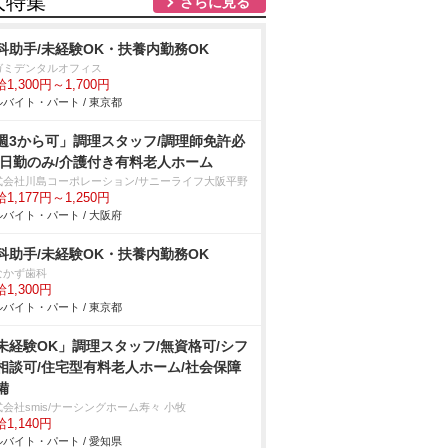
人特集
さらに見る
科助手/未経験OK・扶養内勤務OK
ガミデンタルオフィス
1,300円～1,700円
バイト・パート / 東京都
週3から可」調理スタッフ/調理師免許必
/日勤のみ/介護付き有料老人ホーム
式会社川島コーポレーション/サニーライフ大阪平野
1,177円～1,250円
バイト・パート / 大阪府
科助手/未経験OK・扶養内勤務OK
なかず歯科
1,300円
バイト・パート / 東京都
未経験OK」調理スタッフ/無資格可/シフ
相談可/住宅型有料老人ホーム/社会保障
備
会社smis/ナーシングホーム寿々 小牧
1,140円
バイト・パート / 愛知県