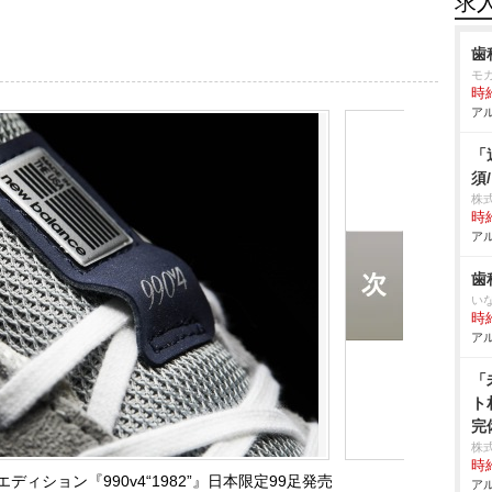
求
歯
モ
時給
アル
「
須
株
時給
アル
歯
い
時給
アル
「
ト
完
株式
時給
ィション『990v4“1982”』日本限定99足発売
アル