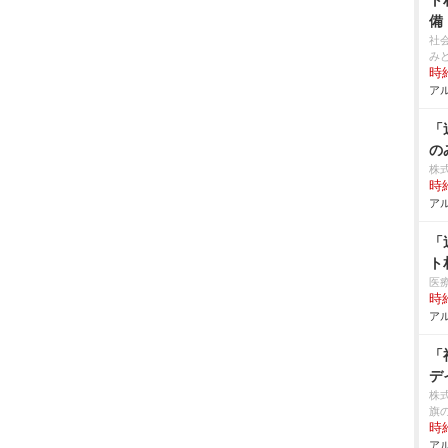
ト
備
社
み
時給
アル
「
の
株
時給
アル
「
ト
医
時給
アル
「
デ
株
旗
時給
アル