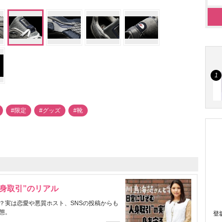
#限定
#グッズ
#靴
身取引”のリアル
？実は恋愛や悪質ホスト、SNSの投稿からも
態。
登