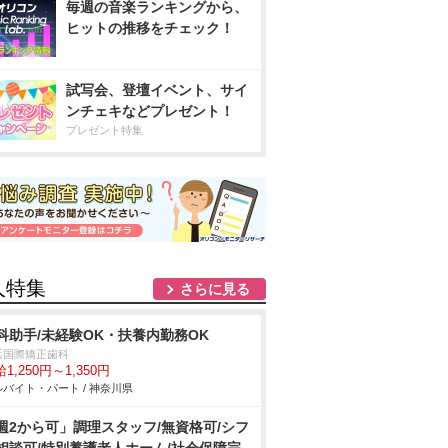
毎週の音楽ランキングから、
ヒットの推移をチェック！
試写会、登壇イベント、サイ
ンチェキなどプレゼント！
プレゼント特集
人特集
さらに見る
科助手/未経験OK・扶養内勤務OK
浜国際矯正歯科
1,250円～1,350円
バイト・パート / 神奈川県
週2から可」調理スタッフ/無資格可/シフ