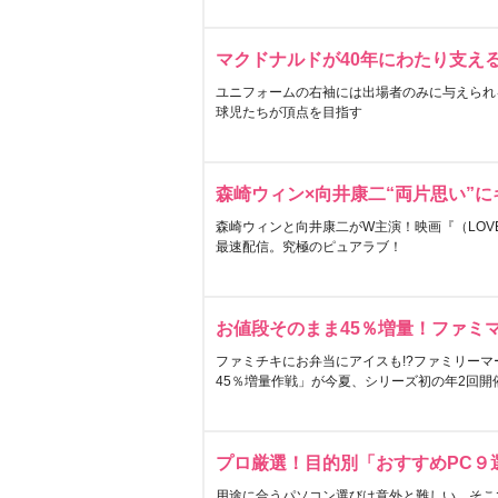
マクドナルドが40年にわたり支え
ユニフォームの右袖には出場者のみに与えられ
球児たちが頂点を目指す
森崎ウィン×向井康二“両片思い”
森崎ウィンと向井康二がW主演！映画『（LOVE S
最速配信。究極のピュアラブ！
お値段そのまま45％増量！ファミ
ファミチキにお弁当にアイスも!?ファミリーマ
45％増量作戦」が今夏、シリーズ初の年2回開
プロ厳選！目的別「おすすめPC９
用途に合うパソコン選びは意外と難しい。そこ