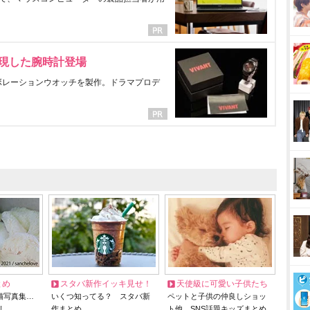
表現した腕時計登場
ラボレーションウオッチを製作。ドラマプロデ
とめ
スタバ新作イッキ見せ！
天使級に可愛い子供たち
猫写真集…
いくつ知ってる？ スタバ新
ペットと子供の仲良しショッ
リ
作まとめ
ト他、SNS話題キッズまとめ