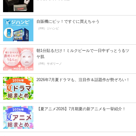
自販機にピッ！ですぐに買えちゃう
（PR）ジハンピ
朝1分貼るだけ！ミルクピールで一日中ずっとうるツ
ヤ肌
（PR）サボリーノ
2026年7月夏ドラマも、注目作＆話題作が勢ぞろい！
【夏アニメ2026】7月期夏の新アニメを一挙紹介！