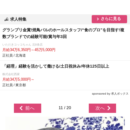
さらに見る
求人特集
グランプリ金賞!焼鳥バルのホールスタッフ/“食のプロ”を目指す!複
数ブランドでの経験可能/賞与年3回
いただきコッコちゃん 北8条店
月給34万6,350円～45万5,000円
正社員 / 北海道
「経理」経験を活かして働ける/土日祝休み/年休125日以上
株式会社西家
月給34万5,000円～
正社員 / 東京都
sponsored by 求人ボックス
11 / 20
前へ
次へ