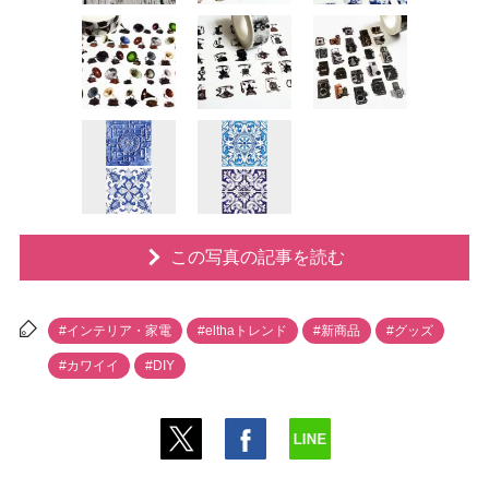
この写真の記事を読む
#インテリア・家電
#elthaトレンド
#新商品
#グッズ
#カワイイ
#DIY