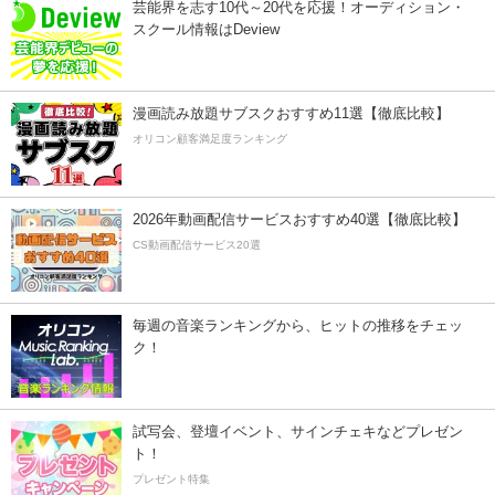
芸能界を志す10代～20代を応援！オーディション・
スクール情報はDeview
漫画読み放題サブスクおすすめ11選【徹底比較】
オリコン顧客満足度ランキング
2026年動画配信サービスおすすめ40選【徹底比較】
CS動画配信サービス20選
毎週の音楽ランキングから、ヒットの推移をチェッ
ク！
試写会、登壇イベント、サインチェキなどプレゼン
ト！
プレゼント特集