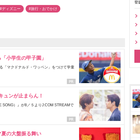
登
#ディズニー
#旅行・おでかけ
る「小学生の甲子園」
る「マクドナルド・ワッペン」をつけて学童
にキュンが止まらん！
ONG）』が8／５よりJ:COM STREAMで
マ夏の大盤振る舞い