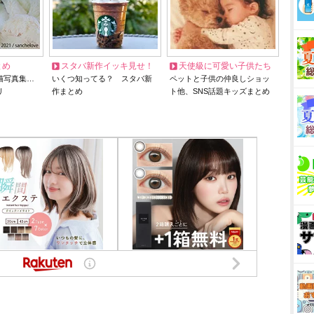
とめ
スタバ新作イッキ見せ！
天使級に可愛い子供たち
猫写真集…
いくつ知ってる？ スタバ新
ペットと子供の仲良しショッ
リ
作まとめ
ト他、SNS話題キッズまとめ