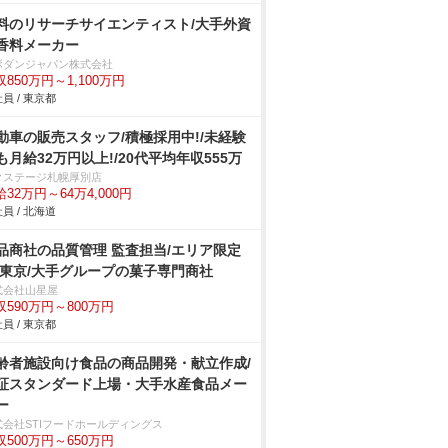
料のリサーチサイエンティスト/大手外資
香料メーカー
ボダンジャパン株式会社
収850万円～1,100万円
員 / 東京都
動車の販売スタッフ/積極採用中!/未経験
も月給32万円以上!/20代平均年収555万
クステージ札幌厚別店
32万円～64万4,000円
員 / 北海道
品商社の品質管理 監査担当/エリア限定
 東京/大手グループの菓子専門商社
式会社山星屋
収590万円～800万円
員 / 東京都
齢者施設向け食品の商品開発・献立作成/
証スタンダード上場・大手水産食品メー
ー
式会社STIフードホールディングス
収500万円～650万円