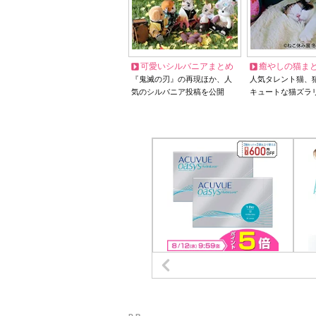
可愛いシルバニアまとめ
癒やしの猫ま
『鬼滅の刃』の再現ほか、人
人気タレント猫、
気のシルバニア投稿を公開
キュートな猫ズラ