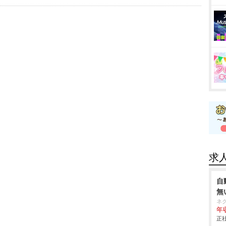
求
自
無
ネ
年収
正社