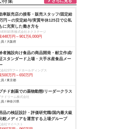
人特集
さらに見る
動車販売店の接客・販売スタッフ/固定給
2万円～の安定給与/実質年休125日で公私
もに充実した働き方を
IVERSE堺/株式会社ネクステージ
448万円～901万6,000円
員 / 大阪府
齢者施設向け食品の商品開発・献立作成/
証スタンダード上場・大手水産食品メー
ー
式会社STIフードホールディングス
収500万円～650万円
員 / 東京都
プチド創薬での薬物動態/リーダークラス
プチドリーム株式会社
員 / 神奈川県
用品の検証設計・評価研究職/国内最大級
比較メディアを運営する上場グループ
式会社マイベスト