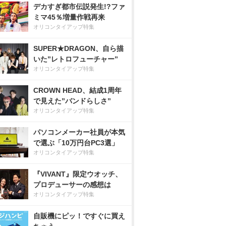
デカすぎ都市伝説発生!?ファ
ミマ45％増量作戦再来
オリコンタイアップ特集
SUPER★DRAGON、自ら描
いた”レトロフューチャー”
オリコンタイアップ特集
CROWN HEAD、結成1周年
で見えた”バンドらしさ”
オリコンタイアップ特集
パソコンメーカー社員が本気
で選ぶ「10万円台PC3選」
オリコンタイアップ特集
『VIVANT』限定ウオッチ、
プロデューサーの感想は
オリコンタイアップ特集
自販機にピッ！ですぐに買え