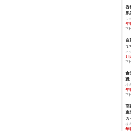
香
系
ジ
年
正社
自
で
ネ
月給
正社
食
職
株
年
正社
高
東
カ
株
年