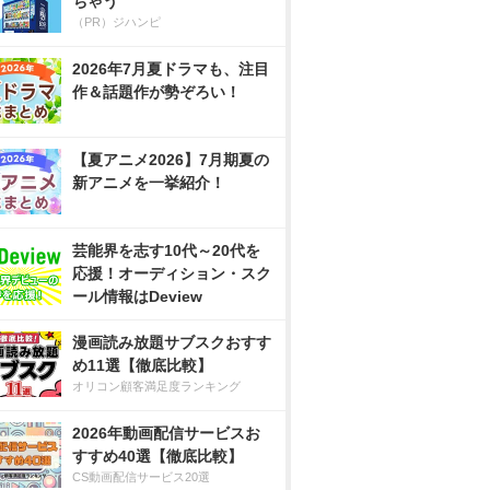
ちゃう
（PR）ジハンピ
2026年7月夏ドラマも、注目
作＆話題作が勢ぞろい！
【夏アニメ2026】7月期夏の
新アニメを一挙紹介！
芸能界を志す10代～20代を
応援！オーディション・スク
ール情報はDeview
漫画読み放題サブスクおすす
め11選【徹底比較】
オリコン顧客満足度ランキング
2026年動画配信サービスお
すすめ40選【徹底比較】
CS動画配信サービス20選