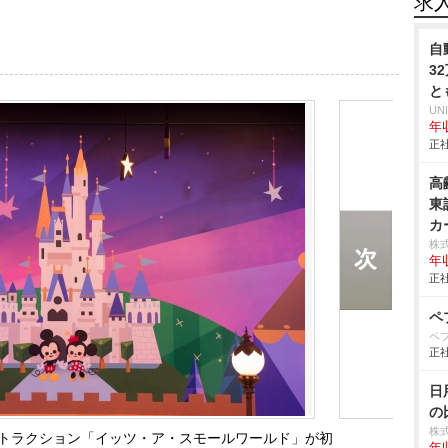
求
自
3
と
UN
年収
正社
高
東
カ
株
年
正社
ペ
ペ
正社
日
の
株
トラクション「イッツ・ア・スモールワールド」が初