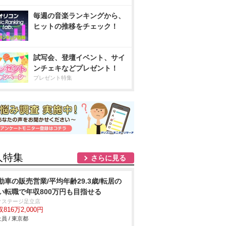
毎週の音楽ランキングから、
ヒットの推移をチェック！
試写会、登壇イベント、サイ
ンチェキなどプレゼント！
プレゼント特集
人特集
さらに見る
動車の販売営業/平均年齢29.3歳/転居の
い転職で年収800万円も目指せる
クステージ足立店
816万2,000円
員 / 東京都