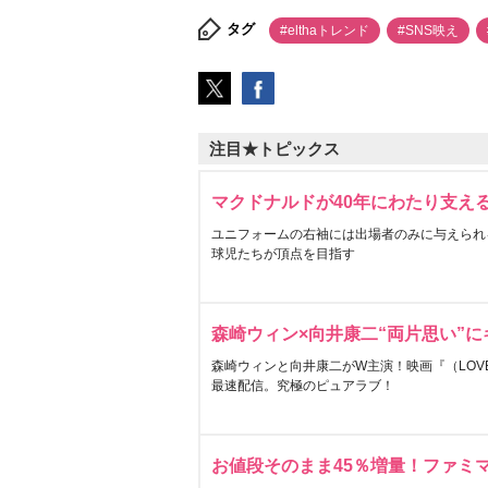
タグ
#elthaトレンド
#SNS映え
注目★トピックス
マクドナルドが40年にわたり支え
ユニフォームの右袖には出場者のみに与えられ
球児たちが頂点を目指す
森崎ウィン×向井康二“両片思い”
森崎ウィンと向井康二がW主演！映画『（LOVE S
最速配信。究極のピュアラブ！
お値段そのまま45％増量！ファミ