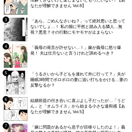
理解できないけど楽しまないともったいない！【あ
なたが理解できません Vol.8】
「あら、ごめんなさいね？」って絶対悪いと思って
ないでしょ…！ 私の畑に平然と踏み入る隣人…無
視？悪意？その行動にモヤモヤが止まらない
「義母の発言が許せない…！」嫁が義母に怒り爆
発！ 夫は仕方ないと言うけれど諦めるべき？
「うるさいから子どもを連れて外に行って？」夫が
睡眠3時間でボロボロの妻に追い打ちをかける…妻の
反撃なるか？
結婚前提の付き合いに喜ぶよし子だったが…「うど
ん」と「オムライス」から始まる小さな違和感【あ
なたが理解できません Vol.5】
「嫁に問題があるから息子が目移りしたのよ！」義