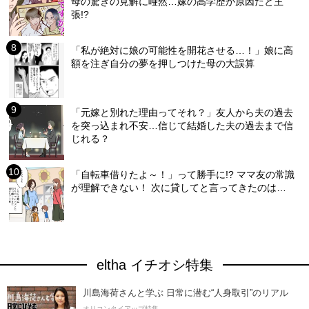
母の驚きの見解に唖然…嫁の高学歴が原因だと主
張!?
「私が絶対に娘の可能性を開花させる…！」娘に高
額を注ぎ自分の夢を押しつけた母の大誤算
「元嫁と別れた理由ってそれ？」友人から夫の過去
を突っ込まれ不安…信じて結婚した夫の過去まで信
じれる？
「自転車借りたよ～！」って勝手に!? ママ友の常識
が理解できない！ 次に貸してと言ってきたのは…
eltha イチオシ特集
川島海荷さんと学ぶ 日常に潜む“人身取引”のリアル
オリコンタイアップ特集