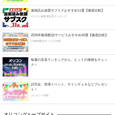
漫画読み放題サブスクおすすめ11選【徹底比較】
オリコン顧客満足度ランキング
2026年動画配信サービスおすすめ40選【徹底比較】
CS動画配信サービス20選
毎週の音楽ランキングから、ヒットの推移をチェッ
ク！
試写会、登壇イベント、サインチェキなどプレゼン
ト！
プレゼント特集
オリコングループサイト