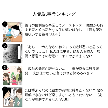
人気記事ランキング
義母の便利屋を卒業してノーストレス！ 離婚から始
まる妻と娘の新たな人生に悔いはなし！【嫁を便利
屋扱いする義母 Vol.44】
「あら、ごめんなさいね？」って絶対悪いと思って
ないでしょ…！ 私の畑に平然と踏み入る隣人…無
視？悪意？その行動にモヤモヤが止まらない
「義母の発言が許せない…！」嫁が義母に怒り爆
発！ 夫は仕方ないと言うけれど諦めるべき？
ほぼ手ぶらなのに彼女の荷物は持ちたくない？ 彼を
理解できないけど楽しまないともったいない！【あ
なたが理解できません Vol.8】