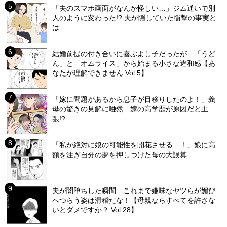
「夫のスマホ画面がなんか怪しい…」ジム通いで別
人のように変わった!? 夫が隠していた衝撃の事実と
は
結婚前提の付き合いに喜ぶよし子だったが…「うど
ん」と「オムライス」から始まる小さな違和感【あ
なたが理解できません Vol.5】
「嫁に問題があるから息子が目移りしたのよ！」義
母の驚きの見解に唖然…嫁の高学歴が原因だと主
張!?
「私が絶対に娘の可能性を開花させる…！」娘に高
額を注ぎ自分の夢を押しつけた母の大誤算
夫が闇堕ちした瞬間…これまで嫌味なヤツらが媚び
へつらう姿は滑稽だな！【母親ならすべてを許さな
いとダメですか？ Vol.28】