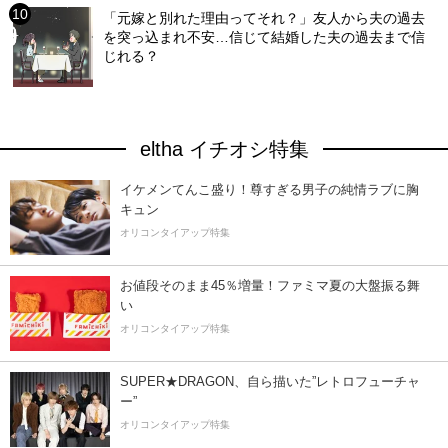
「元嫁と別れた理由ってそれ？」友人から夫の過去
を突っ込まれ不安…信じて結婚した夫の過去まで信
じれる？
eltha イチオシ特集
イケメンてんこ盛り！尊すぎる男子の純情ラブに胸
キュン
オリコンタイアップ特集
お値段そのまま45％増量！ファミマ夏の大盤振る舞
い
オリコンタイアップ特集
SUPER★DRAGON、自ら描いた”レトロフューチャ
ー”
オリコンタイアップ特集