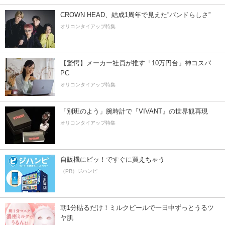
CROWN HEAD、結成1周年で見えた”バンドらしさ”
オリコンタイアップ特集
【驚愕】メーカー社員が推す「10万円台」神コスパ
PC
オリコンタイアップ特集
「別班のよう」腕時計で『VIVANT』の世界観再現
オリコンタイアップ特集
自販機にピッ！ですぐに買えちゃう
（PR）ジハンピ
朝1分貼るだけ！ミルクピールで一日中ずっとうるツ
ヤ肌