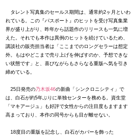
タレント写真集のセールス期間は、通常約2ヶ月といわ
れている。この『パスポート』のヒットを受け写真集業
界が盛り上がり、昨年から話題作のリリースも一気に増
えた。それでも本作は異例のヒットを続けているため、
講談社の販売担当者は「ここまでのロングセラーは想定
外。もはやどこまで売り上げを伸ばすのか、予想できな
い状態です」と、喜びながらもさらなる重版へ気を引き
締めている。
25日発売の
乃木坂46
の新曲「シンクロニシティ」で
は、白石が約5年ぶりに単独センターを務める。資生堂
「マキアージュ」も好評で女性からの注目度もますます
高まっており、本作の同号からも目が離せない。
18度目の重版を記念し、白石がカバーを飾った