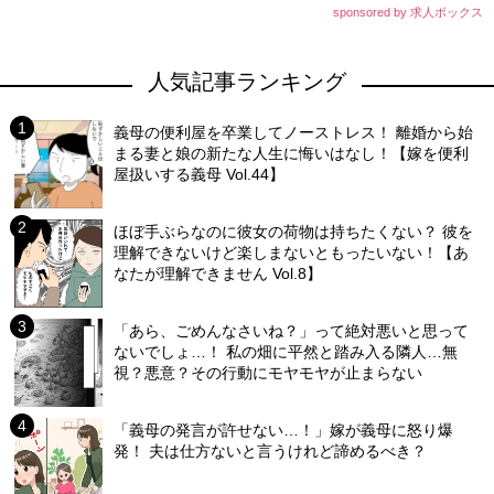
sponsored by 求人ボックス
人気記事ランキング
義母の便利屋を卒業してノーストレス！ 離婚から始
まる妻と娘の新たな人生に悔いはなし！【嫁を便利
屋扱いする義母 Vol.44】
ほぼ手ぶらなのに彼女の荷物は持ちたくない？ 彼を
理解できないけど楽しまないともったいない！【あ
なたが理解できません Vol.8】
「あら、ごめんなさいね？」って絶対悪いと思って
ないでしょ…！ 私の畑に平然と踏み入る隣人…無
視？悪意？その行動にモヤモヤが止まらない
「義母の発言が許せない…！」嫁が義母に怒り爆
発！ 夫は仕方ないと言うけれど諦めるべき？