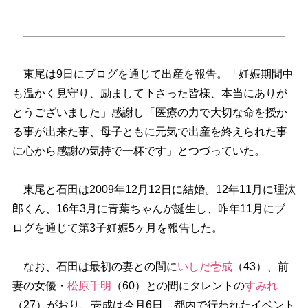
東尾は9日にブログを通じて出産を報告。「妊娠期間中
も温かく見守り、励まして下さった皆様、本当にありが
とうございました」感謝し「医療の力で大切な命を授か
る事が出来た事、母子ともに元気で出産を終えられた事
に心から感謝の気持で一杯です」とつづっていた。
東尾と石田は2009年12月12日に結婚。12年11月に理汰
郎くん、16年3月に青葉ちゃんが誕生し、昨年11月にブ
ログを通じて第3子妊娠5ヶ月を報告した。
なお、石田は最初の妻との間に
いしだ壱成
（43）、前
妻の女優・
松原千明
（60）との間にタレントの
すみれ
（27）がおり、壱成は今月6日、都内で行われたイベント