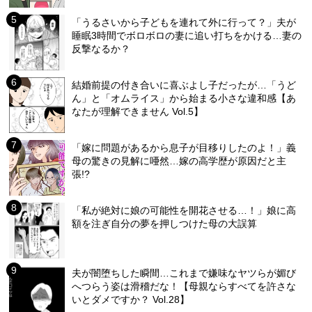
「うるさいから子どもを連れて外に行って？」夫が
睡眠3時間でボロボロの妻に追い打ちをかける…妻の
反撃なるか？
結婚前提の付き合いに喜ぶよし子だったが…「うど
ん」と「オムライス」から始まる小さな違和感【あ
なたが理解できません Vol.5】
「嫁に問題があるから息子が目移りしたのよ！」義
母の驚きの見解に唖然…嫁の高学歴が原因だと主
張!?
「私が絶対に娘の可能性を開花させる…！」娘に高
額を注ぎ自分の夢を押しつけた母の大誤算
夫が闇堕ちした瞬間…これまで嫌味なヤツらが媚び
へつらう姿は滑稽だな！【母親ならすべてを許さな
いとダメですか？ Vol.28】