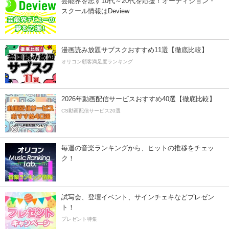
芸能界を志す10代～20代を応援！オーディション・
スクール情報はDeview
漫画読み放題サブスクおすすめ11選【徹底比較】
オリコン顧客満足度ランキング
2026年動画配信サービスおすすめ40選【徹底比較】
CS動画配信サービス20選
毎週の音楽ランキングから、ヒットの推移をチェッ
ク！
試写会、登壇イベント、サインチェキなどプレゼン
ト！
プレゼント特集