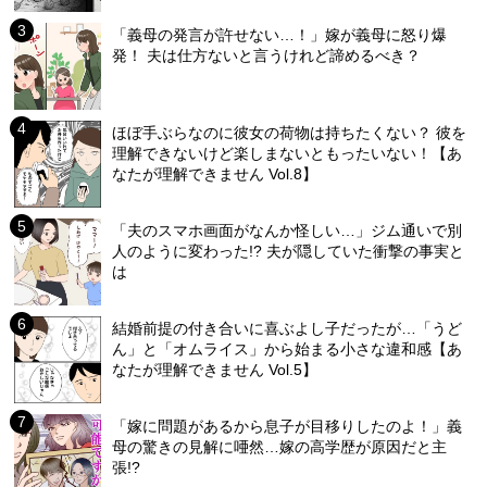
「義母の発言が許せない…！」嫁が義母に怒り爆
発！ 夫は仕方ないと言うけれど諦めるべき？
ほぼ手ぶらなのに彼女の荷物は持ちたくない？ 彼を
理解できないけど楽しまないともったいない！【あ
なたが理解できません Vol.8】
「夫のスマホ画面がなんか怪しい…」ジム通いで別
人のように変わった!? 夫が隠していた衝撃の事実と
は
結婚前提の付き合いに喜ぶよし子だったが…「うど
ん」と「オムライス」から始まる小さな違和感【あ
なたが理解できません Vol.5】
「嫁に問題があるから息子が目移りしたのよ！」義
母の驚きの見解に唖然…嫁の高学歴が原因だと主
張!?