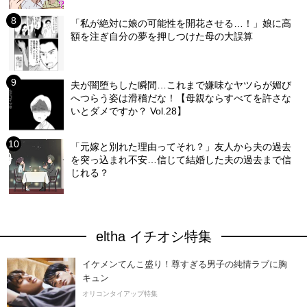
「私が絶対に娘の可能性を開花させる…！」娘に高
額を注ぎ自分の夢を押しつけた母の大誤算
夫が闇堕ちした瞬間…これまで嫌味なヤツらが媚び
へつらう姿は滑稽だな！【母親ならすべてを許さな
いとダメですか？ Vol.28】
「元嫁と別れた理由ってそれ？」友人から夫の過去
を突っ込まれ不安…信じて結婚した夫の過去まで信
じれる？
eltha イチオシ特集
イケメンてんこ盛り！尊すぎる男子の純情ラブに胸
キュン
オリコンタイアップ特集