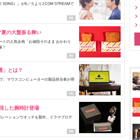
ONG）』が8／５よりJ:COM STREAMで
マ夏の大盤振る舞い
ートの人気企画「お値段そのまま おかわり
催！
選」とは？
で、マウスコンピューターの製品担当者が用
表現した腕時計登場
ラボレーションウオッチを製作。ドラマプロデ