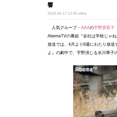
響
2018-04-17 12:05
eltha
人気グループ・
AAA
の
宇野実彩子
AbemaTVの番組『会社は学校じゃ
放送では、4月より8週にわたり放
よ』の劇中で、宇野演じる水川華子