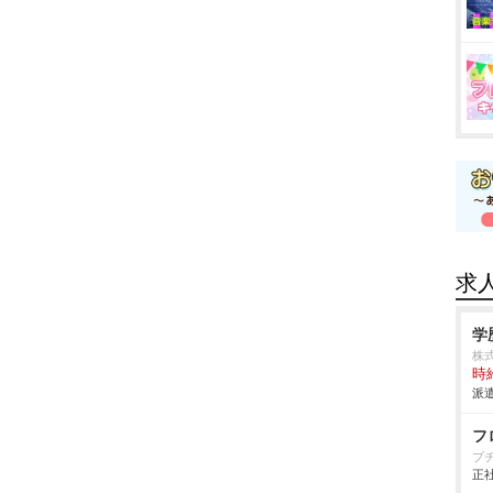
求
学
株式
時給
派遣
フ
プ
正社