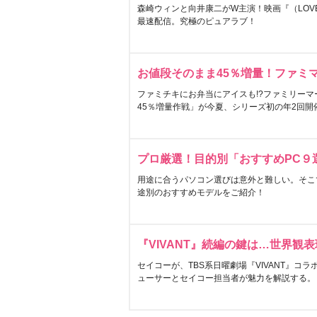
森崎ウィンと向井康二がW主演！映画『（LOVE S
最速配信。究極のピュアラブ！
お値段そのまま45％増量！ファミ
ファミチキにお弁当にアイスも!?ファミリーマ
45％増量作戦」が今夏、シリーズ初の年2回開
プロ厳選！目的別「おすすめPC９
用途に合うパソコン選びは意外と難しい。そこ
途別のおすすめモデルをご紹介！
『VIVANT』続編の鍵は…世界観
セイコーが、TBS系日曜劇場『VIVANT』コ
ューサーとセイコー担当者が魅力を解説する。