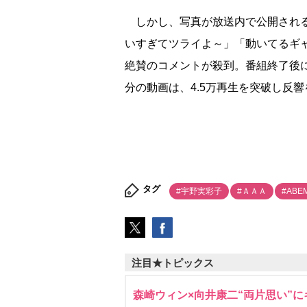
しかし、写真が放送内で公開されると
いすぎてツライよ～」「動いてるギ
絶賛のコメントが殺到。番組終了後にA
分の動画は、4.5万再生を突破し反
タグ
#宇野実彩子
#ＡＡＡ
#ABE
注目★トピックス
森崎ウィン×向井康二“両片思い”