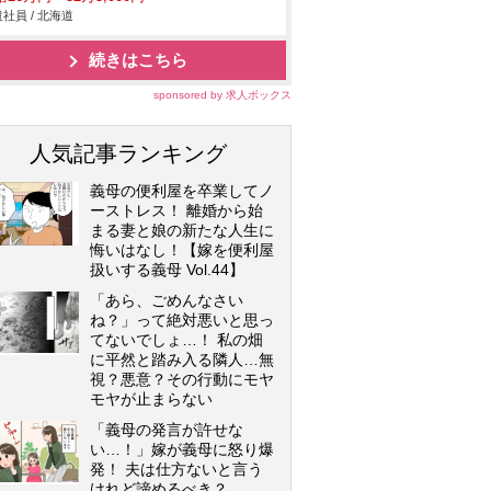
社員 / 北海道
続きはこちら
sponsored by 求人ボックス
人気記事ランキング
義母の便利屋を卒業してノ
ーストレス！ 離婚から始
まる妻と娘の新たな人生に
悔いはなし！【嫁を便利屋
扱いする義母 Vol.44】
「あら、ごめんなさい
ね？」って絶対悪いと思っ
てないでしょ…！ 私の畑
に平然と踏み入る隣人…無
視？悪意？その行動にモヤ
モヤが止まらない
「義母の発言が許せな
い…！」嫁が義母に怒り爆
発！ 夫は仕方ないと言う
けれど諦めるべき？