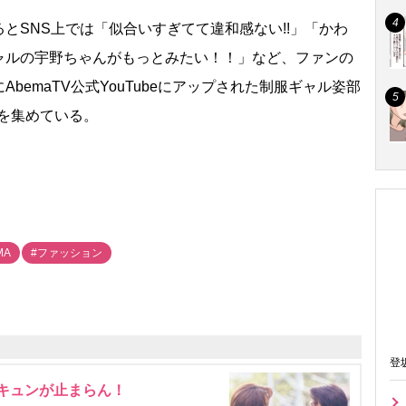
SNS上では「似合いすぎてて違和感ない!!」「かわ
ャルの宇野ちゃんがもっとみたい！！」など、ファンの
bemaTV公式YouTubeにアップされた制服ギャル姿部
響を集めている。
MA
#ファッション
登
にキュンが止まらん！