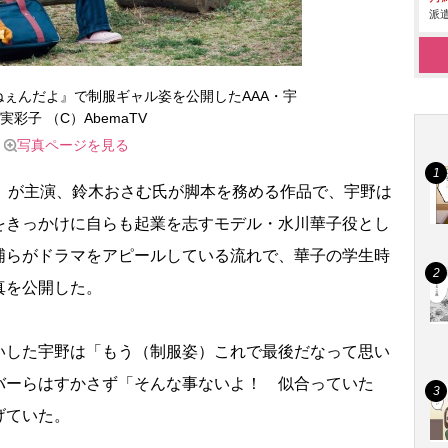
派遣
ぇんだよ』で制服ギャル姿を公開したAAA・宇
実彩子 （C）AbemaTV
写真ページを見る
）が主演、鈴木おさむ氏が脚本を務める作品で、宇野は
をきっかけに自らも起業を志すモデル・水川華子役とし
浦らがドラマをアピールしている流れで、華子の学生時
真を公開した。
した宇野は「もう（制服姿）これで最後だなって思い
バーらはすかさず「そんな事ないよ！ 似合っていた
げていた。