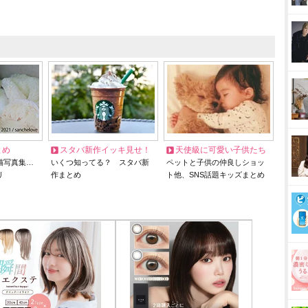
とめ
スタバ新作イッキ見せ！
天使級に可愛い子供たち
猫写真集…
いくつ知ってる？ スタバ新
ペットと子供の仲良しショッ
リ
作まとめ
ト他、SNS話題キッズまとめ