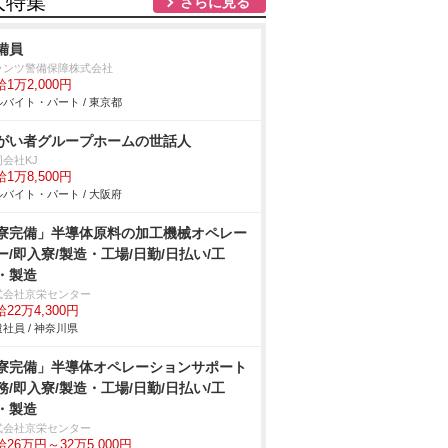
人特集
さらに見る
備員
ランツ警備保障株式会社
1万2,000円
バイト・パート / 東京都
がい者グループホームの世話人
会社KJ
1万8,500円
バイト・パート / 大阪府
寮完備」半導体原料の加工機械オペレー
ー/即入寮/製造・工場/日勤/日払い/工
・製造
式会社京栄センター
22万4,300円
社員 / 神奈川県
寮完備」半導体オペレーションサポート
務/即入寮/製造・工場/日勤/日払い/工
・製造
式会社京栄センター
26万円～32万5,000円