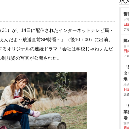
求
警
グ
日給
アル
（31）が、14日に配信されたインターネットテレビ局・
ねぇんだよ～放送直前SP特番～』（後10：00）に出演。
障
合同
送するオリジナルの連続ドラマ『会社は学校じゃねぇんだ
日給
アル
の制服姿の写真が公開された。
「
タ
場
株
月給
派遣
「
業
場
株
月給