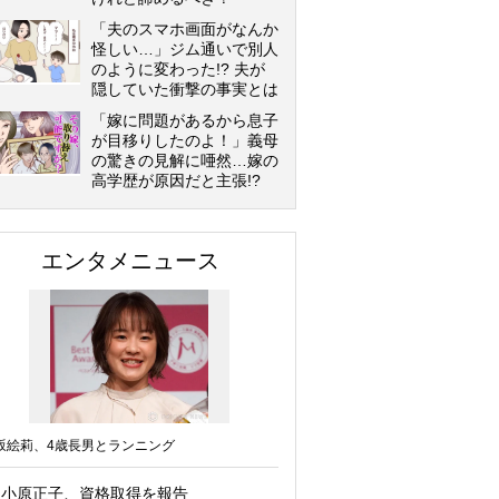
「夫のスマホ画面がなんか
怪しい…」ジム通いで別人
のように変わった!? 夫が
隠していた衝撃の事実とは
「嫁に問題があるから息子
が目移りしたのよ！」義母
の驚きの見解に唖然…嫁の
高学歴が原因だと主張!?
エンタメニュース
坂絵莉、4歳長男とランニング
小原正子、資格取得を報告