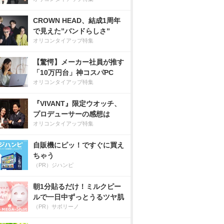
CROWN HEAD、結成1周年
で見えた”バンドらしさ”
オリコンタイアップ特集
【驚愕】メーカー社員が推す
「10万円台」神コスパPC
オリコンタイアップ特集
『VIVANT』限定ウオッチ、
プロデューサーの感想は
オリコンタイアップ特集
自販機にピッ！ですぐに買え
ちゃう
（PR）ジハンピ
朝1分貼るだけ！ミルクピー
ルで一日中ずっとうるツヤ肌
（PR）サボリーノ