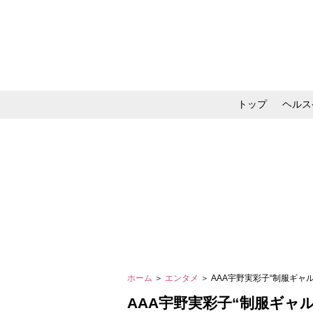
トップ
ヘルス
メイク・コスメ・スキ
ホーム
＞
エンタメ
＞ AAA宇野実彩子“制服ギ
AAA宇野実彩子“制服ギャ