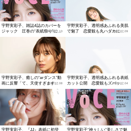
宇野実彩子、雑誌4誌のカバーを
宇野実彩子、透明感あふれる美肌
ジャック 圧巻の“表紙祭り”に...
で魅了 恋愛観も丸ハダカに…
2020.07.13
2020.07.09
宇野実彩子、癒しの“arダンス”動
宇野実彩子、透明感あふれる表紙
画に反響「て、天使すぎます...
カット公開 恋愛観もズバッ...
2020.07.08
2020.07.04
宇野実彩子、『JJ』表紙に初登
宇野実彩子“神々しい”美しさで魅