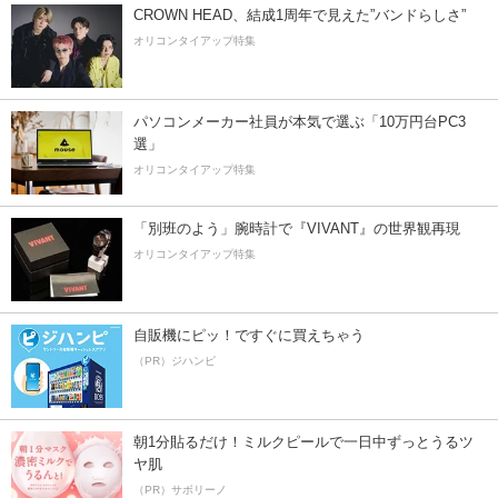
CROWN HEAD、結成1周年で見えた”バンドらしさ”
オリコンタイアップ特集
パソコンメーカー社員が本気で選ぶ「10万円台PC3
選」
オリコンタイアップ特集
「別班のよう」腕時計で『VIVANT』の世界観再現
オリコンタイアップ特集
自販機にピッ！ですぐに買えちゃう
（PR）ジハンピ
朝1分貼るだけ！ミルクピールで一日中ずっとうるツ
ヤ肌
（PR）サボリーノ