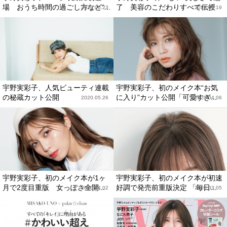
場 おうち時間の過ごし方など“...
了 美容のこだわりすべて伝授
2020.06.23
2020.06.19
宇野実彩子、人気ビューティ連載
宇野実彩子、初のメイク本“お気
の秘蔵カット公開
に入り”カット公開「可愛すぎ...
2020.05.26
2020.04.06
宇野実彩子、初のメイク本が1ヶ
宇野実彩子、初のメイク本が初速
月で2度目重版 女っぽさ全開...
好調で発売前重版決定 「毎日...
2020.04.02
2020.03.05