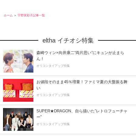
ホーム
宇野実彩子記事一覧
eltha イチオシ特集
森崎ウィン×向井康二“両片思い”にキュンが止まら
ん！
オリコンタイアップ特集
お値段そのまま45％増量！ファミマ夏の大盤振る舞
い
オリコンタイアップ特集
SUPER★DRAGON、自ら描いた”レトロフューチャ
ー”
オリコンタイアップ特集