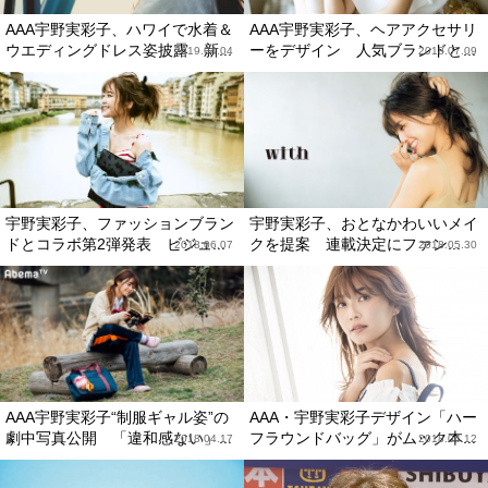
AAA宇野実彩子、ハワイで水着＆
AAA宇野実彩子、ヘアアクセサリ
ウエディングドレス姿披露 新...
ーをデザイン 人気ブランドと...
2019.04.04
2018.07.09
宇野実彩子、ファッションブラン
宇野実彩子、おとなかわいいメイ
ドとコラボ第2弾発表 ビジュ...
クを提案 連載決定にファン...
2018.06.07
2018.05.30
AAA宇野実彩子“制服ギャル姿”の
AAA・宇野実彩子デザイン「ハー
劇中写真公開 「違和感ない」...
フラウンドバッグ」がムック本...
2018.04.17
2018.04.12