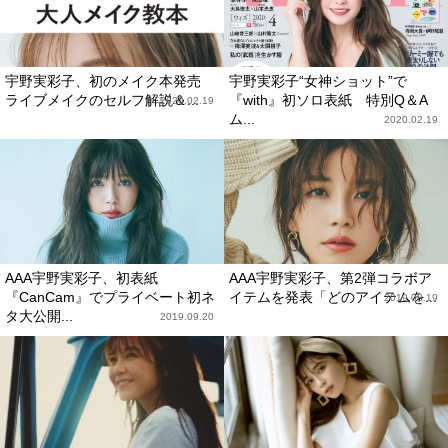
宇野実彩子、初のメイク本発売
宇野実彩子“女神ショット”で
ライブメイクのセルフ解説＆...
『with』初ソロ表紙 特別Q＆A
2020.02.19
ム...
2020.02.19
AAA宇野実彩子、初表紙
AAA宇野実彩子、第2弾コラボア
『CanCam』でプライベート初ネ
イテムを発表「どのアイテムを...
2019.08.19
タ大公開...
2019.09.20