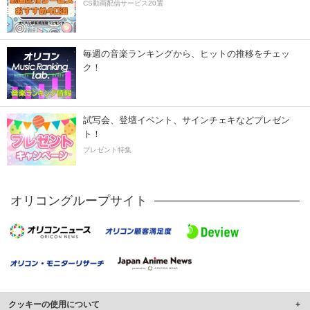
CS動画配信サービス20選
毎週の音楽ランキングから、ヒットの推移をチェッ
ク！
試写会、登壇イベント、サインチェキなどプレゼン
ト！
プレゼント特集
オリコングループサイト
クッキーの使用について