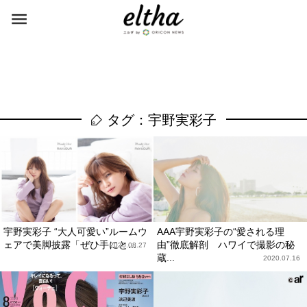
タグ：宇野実彩子
宇野実彩子 “大人可愛い”ルームウ
AAA宇野実彩子の“愛される理
ェアで美脚披露「ぜひ手にと...
由”徹底解剖 ハワイで撮影の秘
2020.08.27
蔵...
2020.07.16