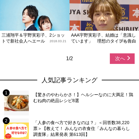
三浦翔平＆宇野実彩子、2ショッ
AAA宇野実彩子、結婚は「意識し
トで新社会人へエール
ています」 理想のタイプも告白
2018.03.21
2018.03.03
1/2
次へ
人気記事ランキング
【驚きのやわらかさ！】ヘルシーなのに大満足！鶏
むね肉の絶品レシピ8選
「人参の食べ方で好きなのは？」＜回答数38,220
票＞【教えて！ みんなの衣食住「みんなの暮らし
調査隊」結果発表 第613回】