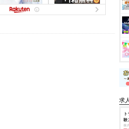
求
ト
験
株