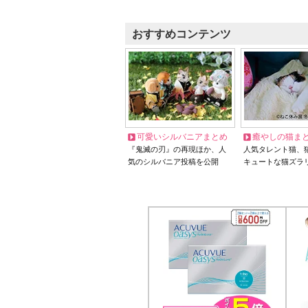
おすすめコンテンツ
可愛いシルバニアまとめ
癒やしの猫ま
『鬼滅の刃』の再現ほか、人
人気タレント猫、
気のシルバニア投稿を公開
キュートな猫ズラ