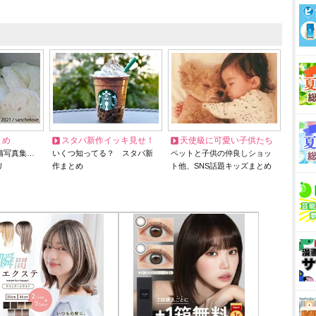
とめ
スタバ新作イッキ見せ！
天使級に可愛い子供たち
猫写真集…
いくつ知ってる？ スタバ新
ペットと子供の仲良しショッ
リ
作まとめ
ト他、SNS話題キッズまとめ