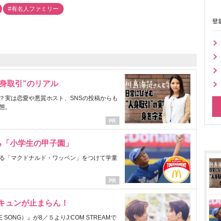
#有名人ファミリー
登
身取引”のリアル
？実は恋愛や悪質ホスト、SNSの投稿からも
態。
る「小学生の甲子園」
る「マクドナルド・ワッペン」をつけて学童
にキュンが止まらん！
ONG）』が8／５よりJ:COM STREAMで