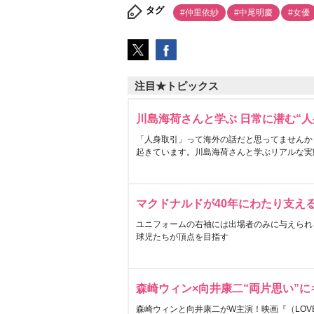
タグ
#仲里依紗
#中尾明慶
#女優
注目★トピックス
川島海荷さんと学ぶ 日常に潜む“人
「人身取引」って海外の話だと思ってませんか
起きています。川島海荷さんと学ぶリアルな実
マクドナルドが40年にわたり支え
ユニフォームの右袖には出場者のみに与えられ
球児たちが頂点を目指す
森崎ウィン×向井康二“両片思い”
森崎ウィンと向井康二がW主演！映画『（LOVE S