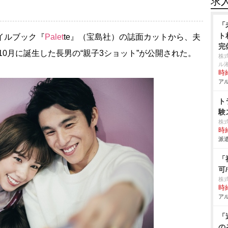
求
「
ト
イルブック『
Palet
te』（宝島社）の誌面カットから、夫
完
年10月に誕生した長男の“親子3ショット”が公開された。
株
ル
時給
アル
ト
験
株
時給
派遣
「
可
株式
時給
アル
「
の