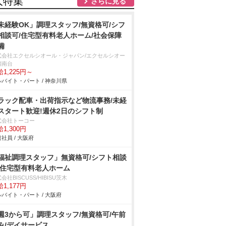
人特集
さらに見る
未経験OK」調理スタッフ/無資格可/シフ
相談可/住宅型有料老人ホーム/社会保障
備
式会社エクセルシオール・ジャパン/エクセルシオー
湘南台
1,225円～
バイト・パート / 神奈川県
ラック配車・出荷指示など物流事務/未経
スタート歓迎!週休2日のシフト制
式会社トーコー
1,300円
社員 / 大阪府
福祉調理スタッフ」無資格可/シフト相談
/住宅型有料老人ホーム
会社BISCUSS/HIBISU茨木
1,177円
バイト・パート / 大阪府
週3から可」調理スタッフ/無資格可/午前
み/デイサービス