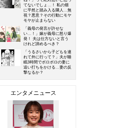
てないでしょ…！ 私の畑
に平然と踏み入る隣人…無
視？悪意？その行動にモヤ
モヤが止まらない
「義母の発言が許せな
い…！」嫁が義母に怒り爆
発！ 夫は仕方ないと言う
けれど諦めるべき？
「うるさいから子どもを連
れて外に行って？」夫が睡
眠3時間でボロボロの妻に
追い打ちをかける…妻の反
撃なるか？
エンタメニュース