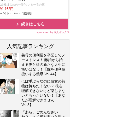
式会社はじめの一歩/ゆいまーるの家
1,162円
バイト・パート / 愛知県
続きはこちら
sponsored by 求人ボックス
人気記事ランキング
義母の便利屋を卒業してノ
ーストレス！ 離婚から始
まる妻と娘の新たな人生に
悔いはなし！【嫁を便利屋
扱いする義母 Vol.44】
ほぼ手ぶらなのに彼女の荷
物は持ちたくない？ 彼を
理解できないけど楽しまな
いともったいない！【あな
たが理解できません
Vol.8】
「あら、ごめんなさい
ね？」って絶対悪いと思っ