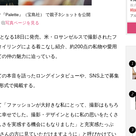
株
時給
Palette』（宝島社） で親子3ショットを公開
アル
写真ページを見る
となる18日に発売。米・ロサンゼルスで撮影されたフ
イリングによる着こなし紹介、約200点の私物や愛用
ての仲の魅力に迫っている。
の本音を語ったロングインタビューや、SNS上で募集
形式で掲載する。
「ファッションが大好きな私にとって、撮影はもちろ
に幸せでした。撮影・デザインともに私の思いをたくさ
しさを実感する機会にもなりました」と充実感たっぷ
くさんの方に見ていただけますように」と呼びかけてい