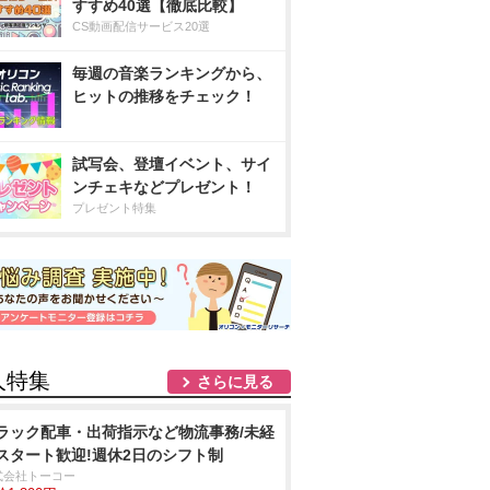
すすめ40選【徹底比較】
CS動画配信サービス20選
毎週の音楽ランキングから、
ヒットの推移をチェック！
試写会、登壇イベント、サイ
ンチェキなどプレゼント！
プレゼント特集
人特集
さらに見る
ラック配車・出荷指示など物流事務/未経
スタート歓迎!週休2日のシフト制
式会社トーコー