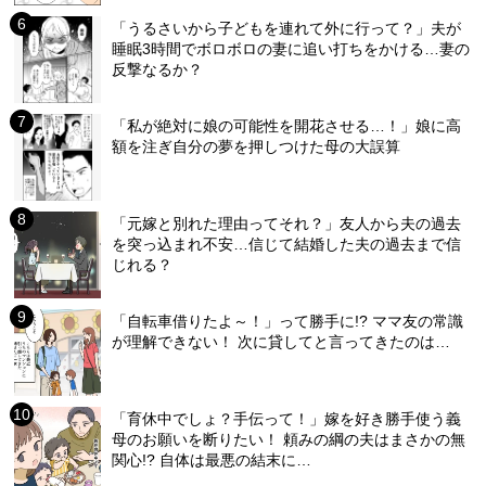
「うるさいから子どもを連れて外に行って？」夫が
睡眠3時間でボロボロの妻に追い打ちをかける…妻の
反撃なるか？
「私が絶対に娘の可能性を開花させる…！」娘に高
額を注ぎ自分の夢を押しつけた母の大誤算
「元嫁と別れた理由ってそれ？」友人から夫の過去
を突っ込まれ不安…信じて結婚した夫の過去まで信
じれる？
「自転車借りたよ～！」って勝手に!? ママ友の常識
が理解できない！ 次に貸してと言ってきたのは…
「育休中でしょ？手伝って！」嫁を好き勝手使う義
母のお願いを断りたい！ 頼みの綱の夫はまさかの無
関心!? 自体は最悪の結末に…