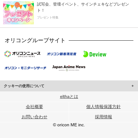
試写会、登壇イベント、サインチェキなどプレゼン
ト！
プレゼント特集
オリコングループサイト
クッキーの使用について
このサイトでは Cookie を使用して、ユーザーに合わせたコンテンツや広告の
elthaとは
表示、ソーシャル メディア機能の提供、広告の表示回数やクリック数の測定を
会社概要
個人情報保護方針
行っています。
また、ユーザーによるサイトの利用状況についても情報を収集し、ソーシャル
お問い合わせ
採用情報
メディアや広告配信、データ解析の各パートナーに提供しています。
各パートナーは、この情報とユーザーが各パートナーに提供した他の情報や、
© oricon ME inc.
ユーザーが各パートナーのサービスを使用したときに収集した他の情報を組み
合わせて使用することがあります。