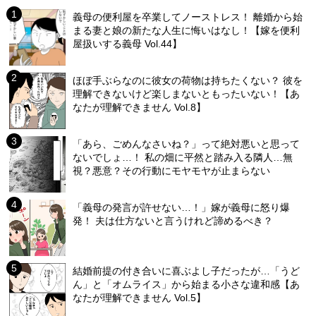
義母の便利屋を卒業してノーストレス！ 離婚から始
まる妻と娘の新たな人生に悔いはなし！【嫁を便利
屋扱いする義母 Vol.44】
ほぼ手ぶらなのに彼女の荷物は持ちたくない？ 彼を
理解できないけど楽しまないともったいない！【あ
なたが理解できません Vol.8】
「あら、ごめんなさいね？」って絶対悪いと思って
ないでしょ…！ 私の畑に平然と踏み入る隣人…無
視？悪意？その行動にモヤモヤが止まらない
「義母の発言が許せない…！」嫁が義母に怒り爆
発！ 夫は仕方ないと言うけれど諦めるべき？
結婚前提の付き合いに喜ぶよし子だったが…「うど
ん」と「オムライス」から始まる小さな違和感【あ
なたが理解できません Vol.5】