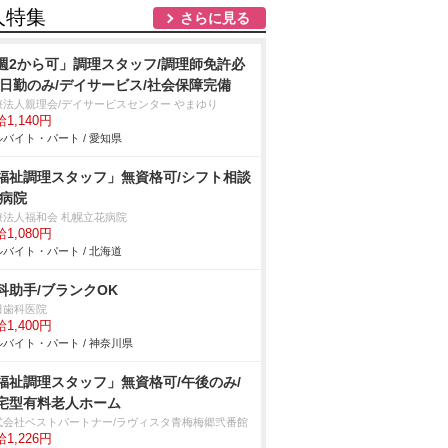
人特集
さらに見る
週2から可」調理スタッフ/調理師免許必
/日勤のみ/デイサービス/社会保障完備
療法人親理会/デイサービスセンター やまゆり
1,140円
バイト・パート / 愛知県
福祉調理スタッフ」無資格可/シフト相談
/病院
療法人福和会 札幌立花病院
1,080円
バイト・パート / 北海道
科助手/ブランクOK
田歯科医院
1,400円
バイト・パート / 神奈川県
福祉調理スタッフ」無資格可/午後のみ/
宅型有料老人ホーム
式会社ベストパートナー/ラヴィスタ青梅梅郷弐番館
1,226円