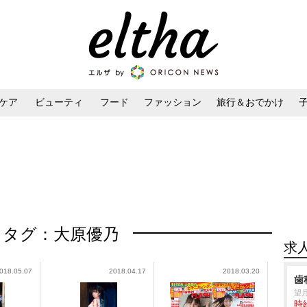
ケア
ビューティ
フード
ファッション
旅行＆おでかけ
ンケア
ダイエット・ボディケア
ヘアスタイル・ヘアアレンジ
タグ：大原優乃
求
018.05.07
2018.04.17
2018.03.20
歯
望
時給