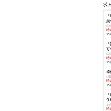
求
「
須
医
時給
アル
「
可
医
時給
アル
歯
鶴
時給
アル
「
住
株
時給