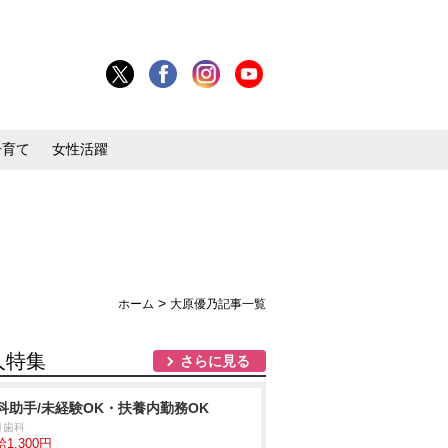
子育て
女性活躍
>
ホーム
大原優乃記事一覧
人特集
さらに見る
科助手/未経験OK・扶養内勤務OK
月歯科
1,300円