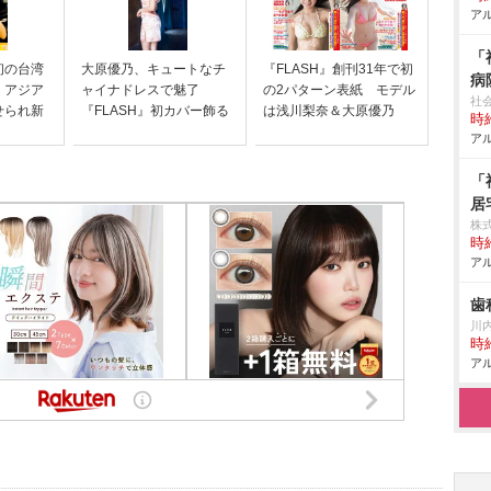
アル
「
初の台湾
大原優乃、キュートなチ
『FLASH』創刊31年で初
病
 アジア
ャイナドレスで魅了
の2パターン表紙 モデル
社
せられ新
『FLASH』初カバー飾る
は浅川梨奈＆大原優乃
時給
アル
「
居
株
時給
アル
歯
川
時給
アル