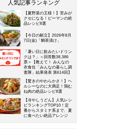
人気記事ランキング
【夏野菜の王様！】苦みが
クセになる！ピーマンの絶
品レシピ8選
【今日の献立】2026年8月
7日(金)「鯛茶漬け」
「暑い日に飲みたいドリン
クは？」＜回答数38,386
票＞【教えて！ みんなの
衣食住「みんなの暮らし調
査隊」結果発表 第614回】
【驚きのやわらかさ！】ヘ
ルシーなのに大満足！鶏む
ね肉の絶品レシピ8選
【冷やしうどん】人気レシ
ピランキングTOP10！定
番からスタミナ系まで、夏
に食べたい絶品アレンジ