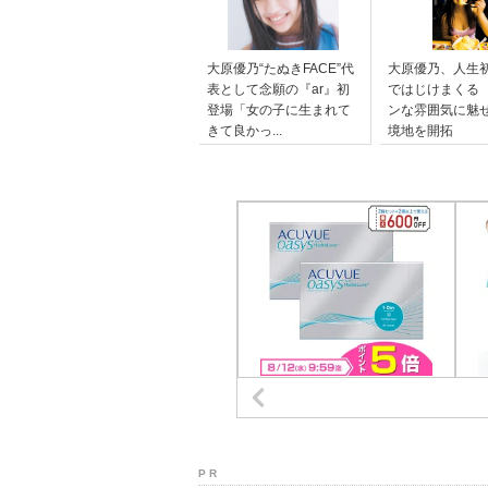
大原優乃“たぬきFACE”代
大原優乃、人生
表として念願の『ar』初
ではじけまくる
登場「女の子に生まれて
ンな雰囲気に魅
きて良かっ...
境地を開拓
P R