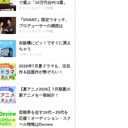
で選ぶ「10万円台PC3選」
オリコンタイアップ特集
『VIVANT』限定ウオッチ、
プロデューサーの感想は
オリコンタイアップ特集
自販機にピッ！ですぐに買え
ちゃう
（PR）ジハンピ
2026年7月夏ドラマも、注目
作＆話題作が勢ぞろい！
【夏アニメ2026】7月期夏の
新アニメを一挙紹介！
芸能界を志す10代～20代を
応援！オーディション・スク
ール情報はDeview