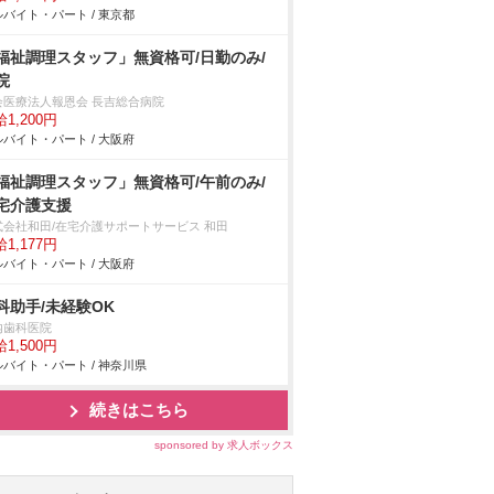
バイト・パート / 東京都
福祉調理スタッフ」無資格可/日勤のみ/
院
会医療法人報恩会 長吉総合病院
1,200円
バイト・パート / 大阪府
福祉調理スタッフ」無資格可/午前のみ/
宅介護支援
式会社和田/在宅介護サポートサービス 和田
1,177円
バイト・パート / 大阪府
科助手/未経験OK
内歯科医院
1,500円
バイト・パート / 神奈川県
続きはこちら
sponsored by 求人ボックス