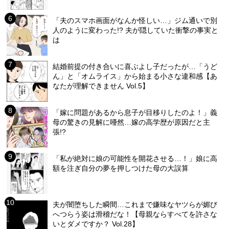
「夫のスマホ画面がなんか怪しい…」ジム通いで別
人のように変わった!? 夫が隠していた衝撃の事実と
は
結婚前提の付き合いに喜ぶよし子だったが…「うど
ん」と「オムライス」から始まる小さな違和感【あ
なたが理解できません Vol.5】
「嫁に問題があるから息子が目移りしたのよ！」義
母の驚きの見解に唖然…嫁の高学歴が原因だと主
張!?
「私が絶対に娘の可能性を開花させる…！」娘に高
額を注ぎ自分の夢を押しつけた母の大誤算
夫が闇堕ちした瞬間…これまで嫌味なヤツらが媚び
へつらう姿は滑稽だな！【母親ならすべてを許さな
いとダメですか？ Vol.28】