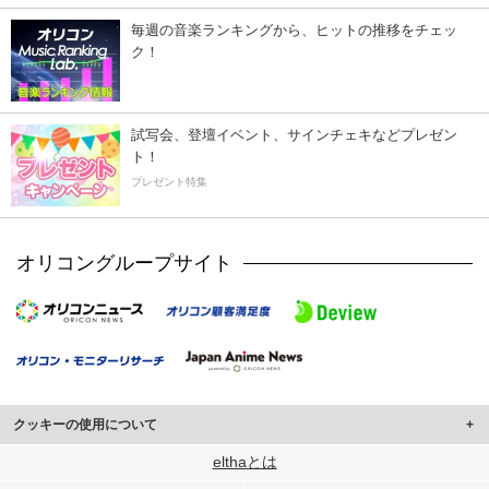
毎週の音楽ランキングから、ヒットの推移をチェッ
ク！
試写会、登壇イベント、サインチェキなどプレゼン
ト！
プレゼント特集
オリコングループサイト
クッキーの使用について
このサイトでは Cookie を使用して、ユーザーに合わせたコンテンツや広告の
elthaとは
表示、ソーシャル メディア機能の提供、広告の表示回数やクリック数の測定を