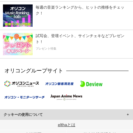
毎週の音楽ランキングから、ヒットの推移をチェッ
ク！
試写会、登壇イベント、サインチェキなどプレゼン
ト！
プレゼント特集
オリコングループサイト
クッキーの使用について
このサイトでは Cookie を使用して、ユーザーに合わせたコンテンツや広告の
elthaとは
表示、ソーシャル メディア機能の提供、広告の表示回数やクリック数の測定を