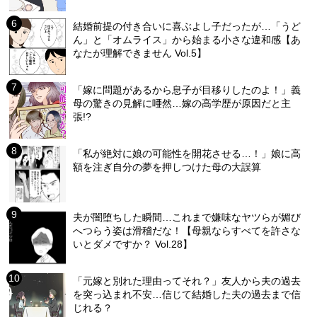
結婚前提の付き合いに喜ぶよし子だったが…「うど
ん」と「オムライス」から始まる小さな違和感【あ
なたが理解できません Vol.5】
「嫁に問題があるから息子が目移りしたのよ！」義
母の驚きの見解に唖然…嫁の高学歴が原因だと主
張!?
「私が絶対に娘の可能性を開花させる…！」娘に高
額を注ぎ自分の夢を押しつけた母の大誤算
夫が闇堕ちした瞬間…これまで嫌味なヤツらが媚び
へつらう姿は滑稽だな！【母親ならすべてを許さな
いとダメですか？ Vol.28】
「元嫁と別れた理由ってそれ？」友人から夫の過去
を突っ込まれ不安…信じて結婚した夫の過去まで信
じれる？