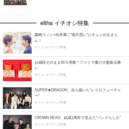
eltha イチオシ特集
森崎ウィン×向井康二“両片思い”にキュンが止まら
ん！
オリコンタイアップ特集
お値段そのまま45％増量！ファミマ夏の大盤振る舞
い
オリコンタイアップ特集
SUPER★DRAGON、自ら描いた”レトロフューチャ
ー”
オリコンタイアップ特集
CROWN HEAD、結成1周年で見えた”バンドらしさ”
オリコンタイアップ特集