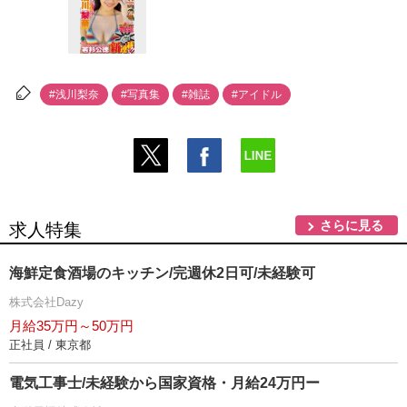
#浅川梨奈
#写真集
#雑誌
#アイドル
さらに見る
求人特集
海鮮定食酒場のキッチン/完週休2日可/未経験可
株式会社Dazy
月給35万円～50万円
正社員 / 東京都
電気工事士/未経験から国家資格・月給24万円ー