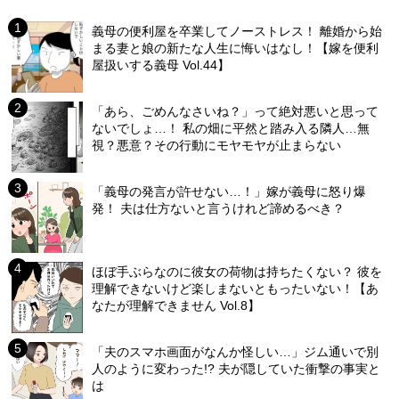
義母の便利屋を卒業してノーストレス！ 離婚から始
まる妻と娘の新たな人生に悔いはなし！【嫁を便利
屋扱いする義母 Vol.44】
「あら、ごめんなさいね？」って絶対悪いと思って
ないでしょ…！ 私の畑に平然と踏み入る隣人…無
視？悪意？その行動にモヤモヤが止まらない
「義母の発言が許せない…！」嫁が義母に怒り爆
発！ 夫は仕方ないと言うけれど諦めるべき？
ほぼ手ぶらなのに彼女の荷物は持ちたくない？ 彼を
理解できないけど楽しまないともったいない！【あ
なたが理解できません Vol.8】
「夫のスマホ画面がなんか怪しい…」ジム通いで別
人のように変わった!? 夫が隠していた衝撃の事実と
は