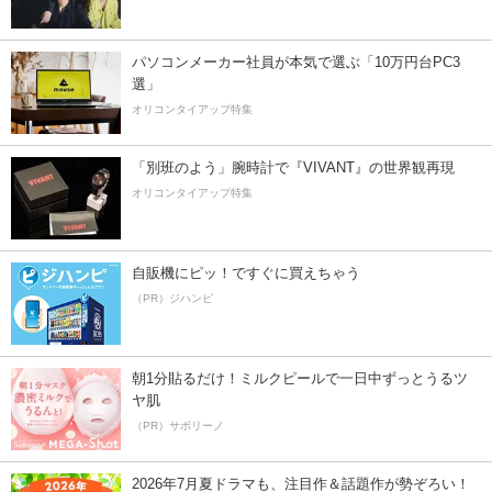
パソコンメーカー社員が本気で選ぶ「10万円台PC3
選」
オリコンタイアップ特集
「別班のよう」腕時計で『VIVANT』の世界観再現
オリコンタイアップ特集
自販機にピッ！ですぐに買えちゃう
（PR）ジハンピ
朝1分貼るだけ！ミルクピールで一日中ずっとうるツ
ヤ肌
（PR）サボリーノ
2026年7月夏ドラマも、注目作＆話題作が勢ぞろい！