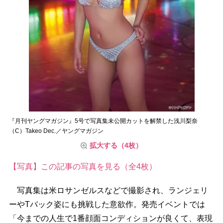
『月刊ヤングマガジン』5号で写真集未公開カットを解禁した浅川梨奈
（C）Takeo Dec.／ヤングマガジン
拡大する（4枚）
【写真】この記事の写真を見る（全4枚）
写真集は米ロサンゼルスなどで撮影され、ランジェリ
ーやTバック姿にも挑戦した意欲作。発売イベントでは
「今までの人生で1番顔面コンディションが良くて、表現