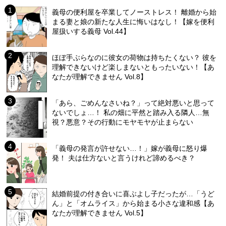
義母の便利屋を卒業してノーストレス！ 離婚から始
まる妻と娘の新たな人生に悔いはなし！【嫁を便利
屋扱いする義母 Vol.44】
ほぼ手ぶらなのに彼女の荷物は持ちたくない？ 彼を
理解できないけど楽しまないともったいない！【あ
なたが理解できません Vol.8】
「あら、ごめんなさいね？」って絶対悪いと思って
ないでしょ…！ 私の畑に平然と踏み入る隣人…無
視？悪意？その行動にモヤモヤが止まらない
「義母の発言が許せない…！」嫁が義母に怒り爆
発！ 夫は仕方ないと言うけれど諦めるべき？
結婚前提の付き合いに喜ぶよし子だったが…「うど
ん」と「オムライス」から始まる小さな違和感【あ
なたが理解できません Vol.5】