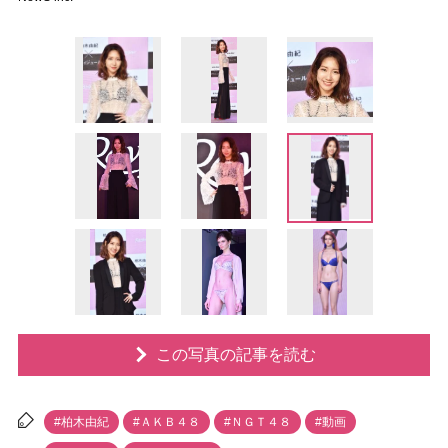
この写真の記事を読む
#柏木由紀
#ＡＫＢ４８
#ＮＧＴ４８
#動画