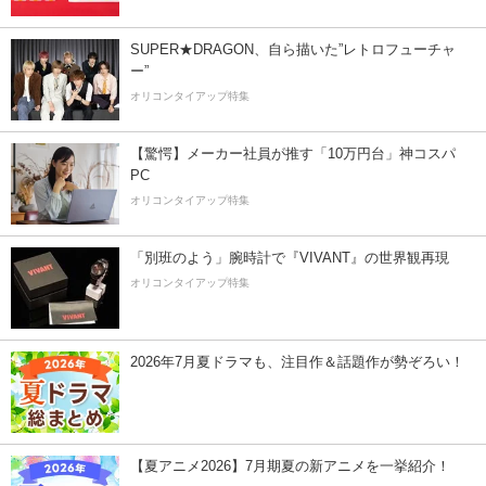
SUPER★DRAGON、自ら描いた”レトロフューチャ
ー”
オリコンタイアップ特集
【驚愕】メーカー社員が推す「10万円台」神コスパ
PC
オリコンタイアップ特集
「別班のよう」腕時計で『VIVANT』の世界観再現
オリコンタイアップ特集
2026年7月夏ドラマも、注目作＆話題作が勢ぞろい！
【夏アニメ2026】7月期夏の新アニメを一挙紹介！