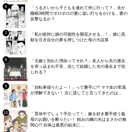
「うるさいから子どもを連れて外に行って？」夫が
睡眠3時間でボロボロの妻に追い打ちをかける…妻の
反撃なるか？
「私が絶対に娘の可能性を開花させる…！」娘に高
額を注ぎ自分の夢を押しつけた母の大誤算
「元嫁と別れた理由ってそれ？」友人から夫の過去
を突っ込まれ不安…信じて結婚した夫の過去まで信
じれる？
「自転車借りたよ～！」って勝手に!? ママ友の常識
が理解できない！ 次に貸してと言ってきたのは…
「育休中でしょ？手伝って！」嫁を好き勝手使う義
母のお願いを断りたい！ 頼みの綱の夫はまさかの無
関心!? 自体は最悪の結末に…