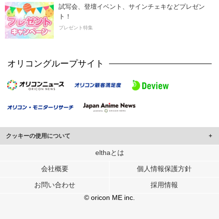
試写会、登壇イベント、サインチェキなどプレゼン
ト！
プレゼント特集
オリコングループサイト
クッキーの使用について
このサイトでは Cookie を使用して、ユーザーに合わせたコンテンツや広告の
elthaとは
表示、ソーシャル メディア機能の提供、広告の表示回数やクリック数の測定を
会社概要
個人情報保護方針
行っています。
また、ユーザーによるサイトの利用状況についても情報を収集し、ソーシャル
お問い合わせ
採用情報
メディアや広告配信、データ解析の各パートナーに提供しています。
各パートナーは、この情報とユーザーが各パートナーに提供した他の情報や、
© oricon ME inc.
ユーザーが各パートナーのサービスを使用したときに収集した他の情報を組み
合わせて使用することがあります。