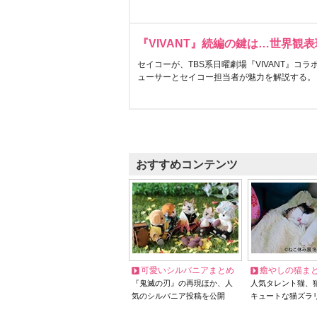
『VIVANT』続編の鍵は…世界観
セイコーが、TBS系日曜劇場『VIVANT』コ
ューサーとセイコー担当者が魅力を解説する。
おすすめコンテンツ
可愛いシルバニアまとめ
癒やしの猫ま
『鬼滅の刃』の再現ほか、人
人気タレント猫、
気のシルバニア投稿を公開
キュートな猫ズラ