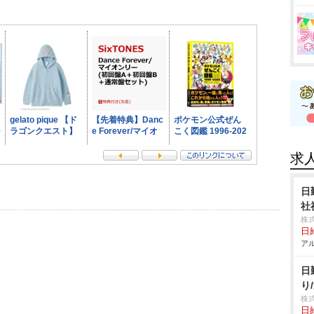
求
日
社
株
日給
アル
日
り
株
日給