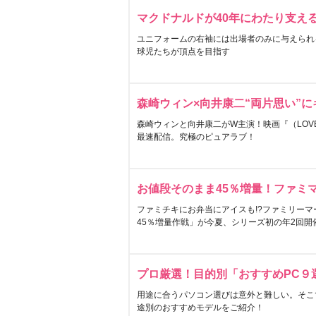
マクドナルドが40年にわたり支え
ユニフォームの右袖には出場者のみに与えられ
球児たちが頂点を目指す
森崎ウィン×向井康二“両片思い”
森崎ウィンと向井康二がW主演！映画『（LOVE S
最速配信。究極のピュアラブ！
お値段そのまま45％増量！ファミ
ファミチキにお弁当にアイスも!?ファミリーマ
45％増量作戦」が今夏、シリーズ初の年2回開
プロ厳選！目的別「おすすめPC９
用途に合うパソコン選びは意外と難しい。そこ
途別のおすすめモデルをご紹介！