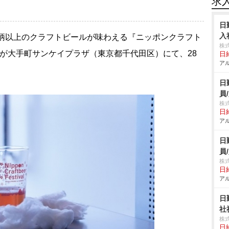
求
日
入
銘柄以上のクラフトビールが味わえる『ニッポンクラフト
株
手町』が大手町サンケイプラザ（東京都千代田区）にて、28
日給
アル
。
日
員
株
日給
アル
日
員
株
日給
アル
日
社
株
日給