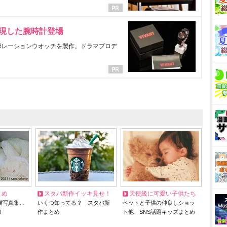
表現した腕時計登場
ラボレーションウオッチを製作。ドラマプロデ
とめ
スタバ新作イッキ見せ！
天使級に可愛い子供たち
猫写真集…
いくつ知ってる？ スタバ新
ペットと子供の仲良しショッ
リ
作まとめ
ト他、SNS話題キッズまとめ