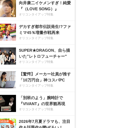
向井康二イケメンすぎ！純愛
『（LOVE SONG）』
オリコンタイアップ特集
デカすぎ都市伝説発生!?ファ
ミマ45％増量作戦再来
オリコンタイアップ特集
SUPER★DRAGON、自ら描
いた”レトロフューチャー”
オリコンタイアップ特集
【驚愕】メーカー社員が推す
「10万円台」神コスパPC
オリコンタイアップ特集
「別班のよう」腕時計で
『VIVANT』の世界観再現
オリコンタイアップ特集
2026年7月夏ドラマも、注目
作＆話題作が勢ぞろい！