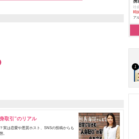
携
社
時給
アル
身取引”のリアル
？実は恋愛や悪質ホスト、SNSの投稿からも
態。