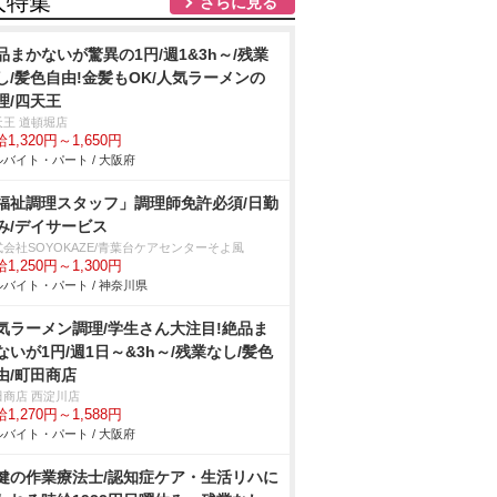
人特集
さらに見る
品まかないが驚異の1円/週1&3h～/残業
し/髪色自由!金髪もOK/人気ラーメンの
理/四天王
天王 道頓堀店
1,320円～1,650円
バイト・パート / 大阪府
福祉調理スタッフ」調理師免許必須/日勤
み/デイサービス
式会社SOYOKAZE/青葉台ケアセンターそよ風
1,250円～1,300円
バイト・パート / 神奈川県
気ラーメン調理/学生さん大注目!絶品ま
ないが1円/週1日～&3h～/残業なし/髪色
由/町田商店
田商店 西淀川店
1,270円～1,588円
バイト・パート / 大阪府
健の作業療法士/認知症ケア・生活リハに