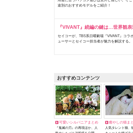
用途に合うパソコン選びは意外と難しい。そこ
途別のおすすめモデルをご紹介！
『VIVANT』続編の鍵は…世界観
セイコーが、TBS系日曜劇場『VIVANT』コ
ューサーとセイコー担当者が魅力を解説する。
おすすめコンテンツ
可愛いシルバニアまとめ
癒やしの猫ま
『鬼滅の刃』の再現ほか、人
人気タレント猫、