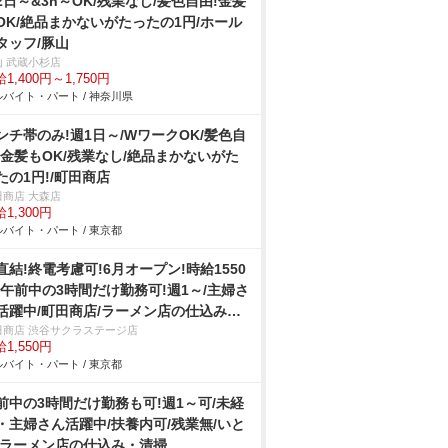
2日～&3h～OK/残業なし/髪色自由!金髪
OK/絶品まかないがたったの1円/ホール
タッフ/豚山
山 武蔵小杉店
1,400円～1,750円
バイト・パート / 神奈川県
ンチ帯のみ!週1日～/WワークOK/髪色自
!金髪もOK/残業なし/絶品まかないがた
たの1円!/町田商店
田商店 大森店
1,300円
バイト・パート / 東京都
直結!終電考慮可!6月オープン!時給1550
!午前中の3時間だけ勤務可!週1～/主婦さ
活躍中/町田商店/ラーメン店の仕込み・
/406
田商店 渋谷サクラステージ店
1,550円
バイト・パート / 東京都
前中の3時間だけ勤務も可!週1～可/未経
・主婦さん活躍中/扶養内可/残業無/いと
/ラーメン店の仕込み・清掃