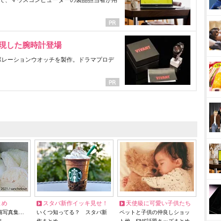
で、マウスコンピューターの製品担当者が用
表現した腕時計登場
ラボレーションウオッチを製作。ドラマプロデ
とめ
スタバ新作イッキ見せ！
天使級に可愛い子供たち
猫写真集…
いくつ知ってる？ スタバ新
ペットと子供の仲良しショッ