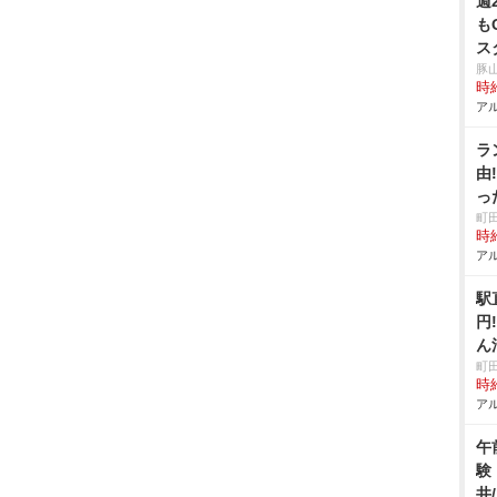
週
も
ス
豚
時給
アル
ラ
由
っ
町
時給
アル
駅
円
ん
清掃
町
時給
アル
午
験
井