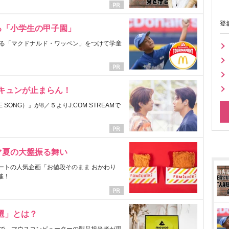
登
る「小学生の甲子園」
る「マクドナルド・ワッペン」をつけて学童
にキュンが止まらん！
ONG）』が8／５よりJ:COM STREAMで
マ夏の大盤振る舞い
ートの人気企画「お値段そのまま おかわり
催！
選」とは？