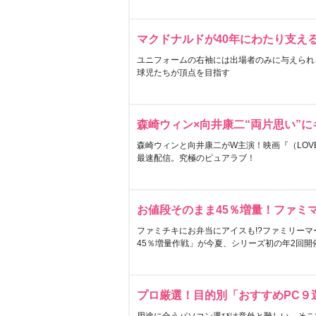
マクドナルドが40年にわたり支え
ユニフォームの右袖には出場者のみに与えられ
球児たちが頂点を目指す
森崎ウィン×向井康二“両片思い”
森崎ウィンと向井康二がW主演！映画『（LOVE S
最速配信。究極のピュアラブ！
お値段そのまま45％増量！ファミ
ファミチキにお弁当にアイスも!?ファミリーマ
45％増量作戦」が今夏、シリーズ初の年2回開
プロ厳選！目的別「おすすめPC９