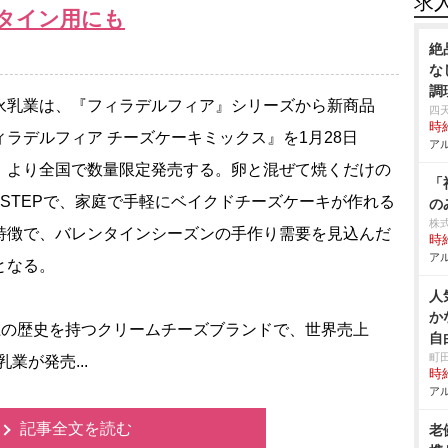
求
タイン用にも
絶
な
調
乳業は、『フィラデルフィア』シリーズから新商品
四
時給
ィラデルフィア チーズケーキミックス』を1月28日
アル
）より全国で数量限定発売する。卵と混ぜて焼くだけの
「
2STEPで、家庭で手軽にベイクドチーズケーキが作れる
の
株
特徴で、バレンタインシーズンの手作り需要を見込んだ
時給
アル
となる。
人
か
上の歴史を持つクリームチーズブランドで、世界売上
自
町
業が発売...
時給
アル
記事全文を読む
老