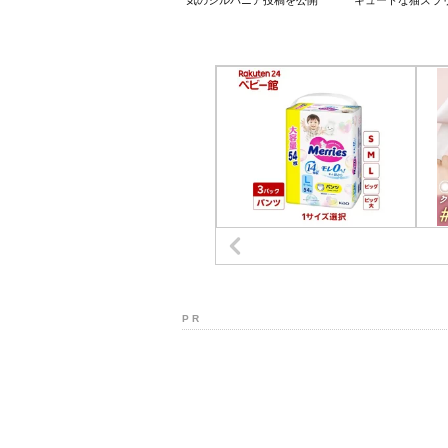
気のシルバニア投稿を公開
キュートな猫ズラ
P R