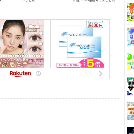
リ
作まとめ
ト他、SNS話題キッズまとめ