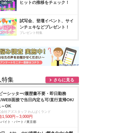
ヒットの推移をチェック！
試写会、登壇イベント、サイ
ンチェキなどプレゼント！
プレゼント特集
人特集
さらに見る
ビーシッター/履歴書不要・即日勤務
K/WEB面接で当日内定も可/直行直帰OK/
1～OK
式会社アズスタッフ わんぱくランド
1,500円～3,000円
バイト・パート / 東京都