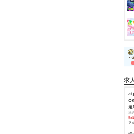
求
ベ
O
週
株
時給
アル