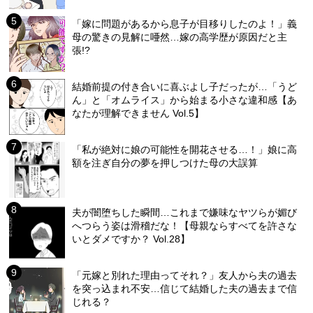
「嫁に問題があるから息子が目移りしたのよ！」義
母の驚きの見解に唖然…嫁の高学歴が原因だと主
張!?
結婚前提の付き合いに喜ぶよし子だったが…「うど
ん」と「オムライス」から始まる小さな違和感【あ
なたが理解できません Vol.5】
「私が絶対に娘の可能性を開花させる…！」娘に高
額を注ぎ自分の夢を押しつけた母の大誤算
夫が闇堕ちした瞬間…これまで嫌味なヤツらが媚び
へつらう姿は滑稽だな！【母親ならすべてを許さな
いとダメですか？ Vol.28】
「元嫁と別れた理由ってそれ？」友人から夫の過去
を突っ込まれ不安…信じて結婚した夫の過去まで信
じれる？