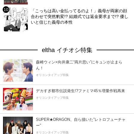
「こっちは高い金払ってるのよ！」義母が両家の顔
合わせで突然豹変!? 結婚式では返金要求まで!? 優し
いと信じた義母の本性
eltha イチオシ特集
森崎ウィン×向井康二“両片思い”にキュンが止まら
ん！
オリコンタイアップ特集
デカすぎ都市伝説発生!?ファミマ45％増量作戦再来
オリコンタイアップ特集
SUPER★DRAGON、自ら描いた”レトロフューチャ
ー”
オリコンタイアップ特集