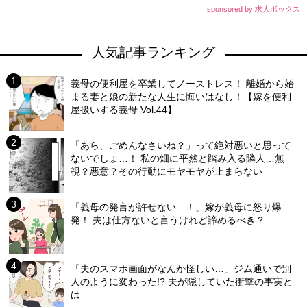
sponsored by 求人ボックス
人気記事ランキング
義母の便利屋を卒業してノーストレス！ 離婚から始
まる妻と娘の新たな人生に悔いはなし！【嫁を便利
屋扱いする義母 Vol.44】
「あら、ごめんなさいね？」って絶対悪いと思って
ないでしょ…！ 私の畑に平然と踏み入る隣人…無
視？悪意？その行動にモヤモヤが止まらない
「義母の発言が許せない…！」嫁が義母に怒り爆
発！ 夫は仕方ないと言うけれど諦めるべき？
「夫のスマホ画面がなんか怪しい…」ジム通いで別
人のように変わった!? 夫が隠していた衝撃の事実と
は