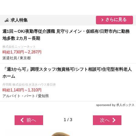
さらに見る
求人特集
週1回～OK/夜勤専従介護職 見守りメイン・仮眠有/日野市内に勤務
地多数 2カ月～長期
株式会社ニッソーネット
時給1,730円～2,287円
派遣社員 / 東京都
「週3から可」調理スタッフ/無資格可/シフト相談可/住宅型有料老人
ホーム
丹羽商 株式会社/生き活きハウス春日井
時給1,140円～1,310円
アルバイト・パート / 愛知県
sponsored by 求人ボックス
1 / 3
前へ
次へ