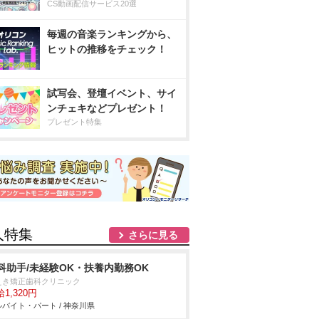
CS動画配信サービス20選
毎週の音楽ランキングから、
ヒットの推移をチェック！
試写会、登壇イベント、サイ
ンチェキなどプレゼント！
プレゼント特集
人特集
さらに見る
科助手/未経験OK・扶養内勤務OK
えき矯正歯科クリニック
1,320円
バイト・パート / 神奈川県