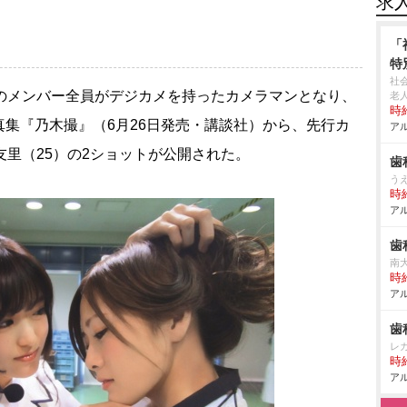
求
「
特
社
のメンバー全員がデジカメを持ったカメラマンとなり、
老
時給
集『乃木撮』（6月26日発売・講談社）から、先行カ
アル
友里（25）の2ショットが公開された。
歯
う
時給
アル
歯
南
時給
アル
歯
レ
時給
アル