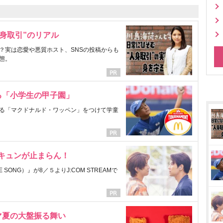
身取引”のリアル
？実は恋愛や悪質ホスト、SNSの投稿からも
態。
る「小学生の甲子園」
る「マクドナルド・ワッペン」をつけて学童
にキュンが止まらん！
ONG）』が8／５よりJ:COM STREAMで
マ夏の大盤振る舞い