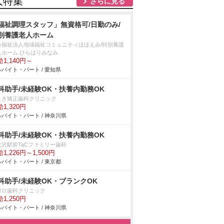
人特集
さらに見る
福祉調理スタッフ」無資格可/日勤のみ/
別養護老人ホーム
会福祉法人地域福祉コミュニティほほえみ/特別養護
人ホーム ひらばりみなみ
1,140円～
バイト・パート / 愛知県
科助手/未経験OK・扶養内勤務OK
えき矯正歯科クリニック
1,320円
バイト・パート / 神奈川県
科助手/未経験OK・扶養内勤務OK
大沢駅前TaCファミリー歯科
1,226円～1,500円
バイト・パート / 東京都
科助手/未経験OK・ブランクOK
ガロ歯科クリニック
1,250円
バイト・パート / 神奈川県