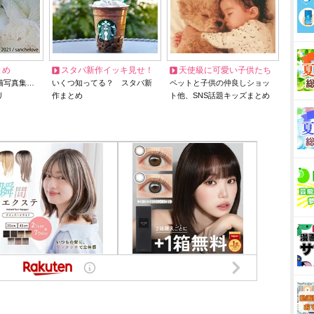
とめ
スタバ新作イッキ見せ！
天使級に可愛い子供たち
猫写真集…
いくつ知ってる？ スタバ新
ペットと子供の仲良しショッ
リ
作まとめ
ト他、SNS話題キッズまとめ