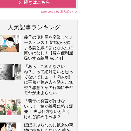
続きはこちら
sponsored by 求人ボックス
人気記事ランキング
義母の便利屋を卒業してノ
ーストレス！ 離婚から始
まる妻と娘の新たな人生に
悔いはなし！【嫁を便利屋
扱いする義母 Vol.44】
「あら、ごめんなさい
ね？」って絶対悪いと思っ
てないでしょ…！ 私の畑
に平然と踏み入る隣人…無
視？悪意？その行動にモヤ
モヤが止まらない
「義母の発言が許せな
い…！」嫁が義母に怒り爆
発！ 夫は仕方ないと言う
けれど諦めるべき？
ほぼ手ぶらなのに彼女の荷
物は持ちたくない？ 彼を