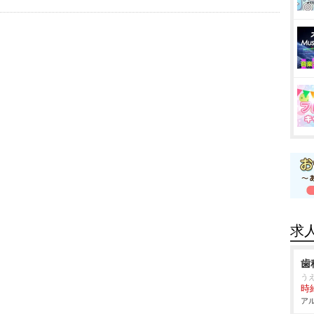
求
歯
う
時給
アル