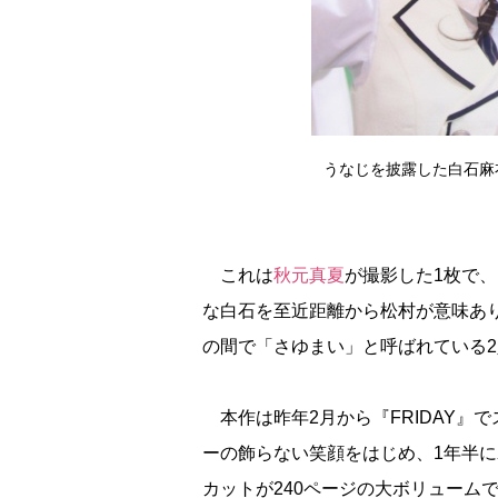
うなじを披露した白石麻
これは
秋元真夏
が撮影した1枚で
な白石を至近距離から松村が意味あ
の間で「さゆまい」と呼ばれている
本作は昨年2月から『FRIDAY』
ーの飾らない笑顔をはじめ、1年半
カットが240ページの大ボリューム