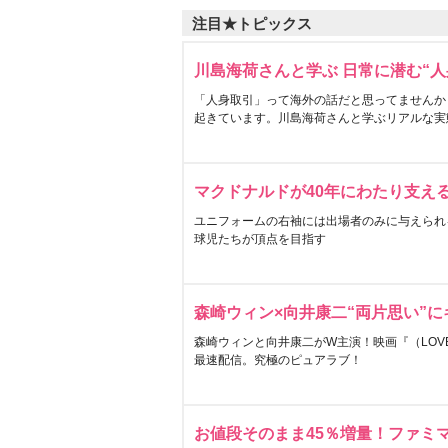
注目★トピックス
川島海荷さんと学ぶ 日常に潜む“人
「人身取引」って海外の話だと思ってませんか
起きています。川島海荷さんと学ぶリアルな実
マクドナルドが40年にわたり支え
ユニフォームの右袖には出場者のみに与えられ
球児たちが頂点を目指す
森崎ウィン×向井康二“両片思い”
森崎ウィンと向井康二がW主演！映画『（LOVE S
最速配信。究極のピュアラブ！
お値段そのまま45％増量！ファミ