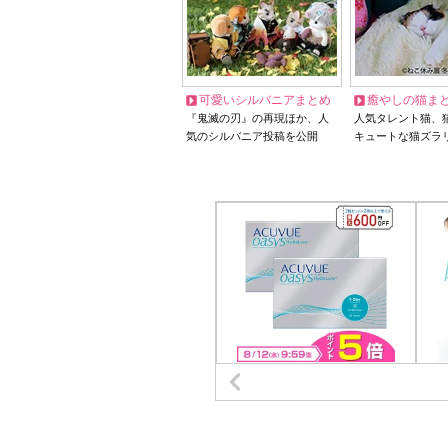
可愛いシルバニアまとめ
癒やしの猫ま
『鬼滅の刃』の再現ほか、人
人気タレント猫、
気のシルバニア投稿を公開
キュートな猫ズラ