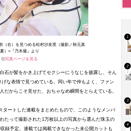
衣（右）を見つめる松村沙友里（撮影／秋元真
夏）=『乃木撮』より
写真ページを見る
、白石が髪をかき上げてセクシーにうなじを披露し、そん
りげな表情で見つめている。同い年で仲もよく、ファン
2人だからこそ見せた、おちゃなめ瞬間をとらえている。
でスタートした連載をまとめたもので、このようなメンバ
にわたって撮影された1万枚以上の写真から選んだ珠玉の
で収録予定。連載では掲載できなかった未公開カットも