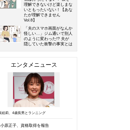
理解できないけど楽しまな
いともったいない！【あな
たが理解できません
Vol.8】
「夫のスマホ画面がなんか
怪しい…」ジム通いで別人
のように変わった!? 夫が
隠していた衝撃の事実とは
エンタメニュース
坂絵莉、4歳長男とランニング
小原正子、資格取得を報告