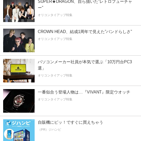
SUPER★DRAGON、自ら描いた”レトロフューチャ
ー”
オリコンタイアップ特集
CROWN HEAD、結成1周年で見えた”バンドらしさ”
オリコンタイアップ特集
パソコンメーカー社員が本気で選ぶ「10万円台PC3
選」
オリコンタイアップ特集
一番似合う登場人物は…『VIVANT』限定ウオッチ
オリコンタイアップ特集
自販機にピッ！ですぐに買えちゃう
（PR）ジハンピ