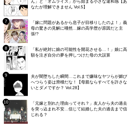
ん」と「オムライス」から始まる小さな違和感【あ
なたが理解できません Vol.5】
「嫁に問題があるから息子が目移りしたのよ！」義
母の驚きの見解に唖然…嫁の高学歴が原因だと主
張!?
「私が絶対に娘の可能性を開花させる…！」娘に高
額を注ぎ自分の夢を押しつけた母の大誤算
夫が闇堕ちした瞬間…これまで嫌味なヤツらが媚び
へつらう姿は滑稽だな！【母親ならすべてを許さな
いとダメですか？ Vol.28】
「元嫁と別れた理由ってそれ？」友人から夫の過去
を突っ込まれ不安…信じて結婚した夫の過去まで信
じれる？