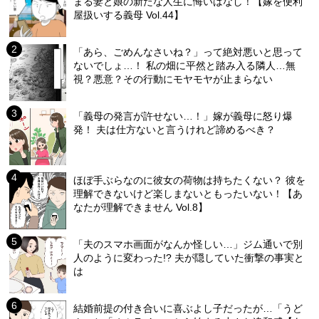
まる妻と娘の新たな人生に悔いはなし！【嫁を便利
屋扱いする義母 Vol.44】
「あら、ごめんなさいね？」って絶対悪いと思って
ないでしょ…！ 私の畑に平然と踏み入る隣人…無
視？悪意？その行動にモヤモヤが止まらない
「義母の発言が許せない…！」嫁が義母に怒り爆
発！ 夫は仕方ないと言うけれど諦めるべき？
ほぼ手ぶらなのに彼女の荷物は持ちたくない？ 彼を
理解できないけど楽しまないともったいない！【あ
なたが理解できません Vol.8】
「夫のスマホ画面がなんか怪しい…」ジム通いで別
人のように変わった!? 夫が隠していた衝撃の事実と
は
結婚前提の付き合いに喜ぶよし子だったが…「うど