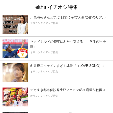
eltha イチオシ特集
川島海荷さんと学ぶ 日常に潜む“人身取引”のリアル
オリコンタイアップ特集
マクドナルドが40年にわたり支える「小学生の甲子
園」
オリコンタイアップ特集
向井康二イケメンすぎ！純愛『（LOVE SONG）』
オリコンタイアップ特集
デカすぎ都市伝説発生!?ファミマ45％増量作戦再来
オリコンタイアップ特集