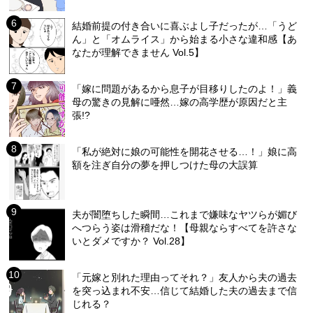
結婚前提の付き合いに喜ぶよし子だったが…「うど
ん」と「オムライス」から始まる小さな違和感【あ
なたが理解できません Vol.5】
「嫁に問題があるから息子が目移りしたのよ！」義
母の驚きの見解に唖然…嫁の高学歴が原因だと主
張!?
「私が絶対に娘の可能性を開花させる…！」娘に高
額を注ぎ自分の夢を押しつけた母の大誤算
夫が闇堕ちした瞬間…これまで嫌味なヤツらが媚び
へつらう姿は滑稽だな！【母親ならすべてを許さな
いとダメですか？ Vol.28】
「元嫁と別れた理由ってそれ？」友人から夫の過去
を突っ込まれ不安…信じて結婚した夫の過去まで信
じれる？