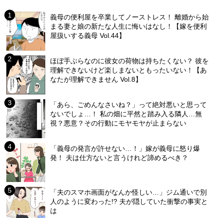
義母の便利屋を卒業してノーストレス！ 離婚から始
まる妻と娘の新たな人生に悔いはなし！【嫁を便利
屋扱いする義母 Vol.44】
ほぼ手ぶらなのに彼女の荷物は持ちたくない？ 彼を
理解できないけど楽しまないともったいない！【あ
なたが理解できません Vol.8】
「あら、ごめんなさいね？」って絶対悪いと思って
ないでしょ…！ 私の畑に平然と踏み入る隣人…無
視？悪意？その行動にモヤモヤが止まらない
「義母の発言が許せない…！」嫁が義母に怒り爆
発！ 夫は仕方ないと言うけれど諦めるべき？
「夫のスマホ画面がなんか怪しい…」ジム通いで別
人のように変わった!? 夫が隠していた衝撃の事実と
は