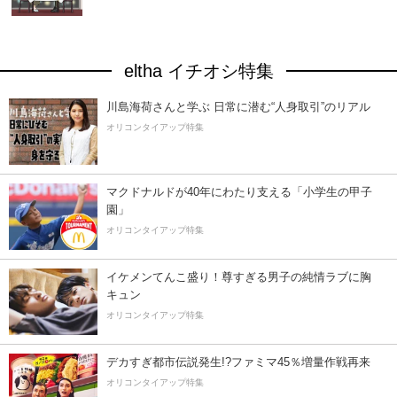
eltha イチオシ特集
川島海荷さんと学ぶ 日常に潜む“人身取引”のリアル
オリコンタイアップ特集
マクドナルドが40年にわたり支える「小学生の甲子
園」
オリコンタイアップ特集
イケメンてんこ盛り！尊すぎる男子の純情ラブに胸
キュン
オリコンタイアップ特集
デカすぎ都市伝説発生!?ファミマ45％増量作戦再来
オリコンタイアップ特集