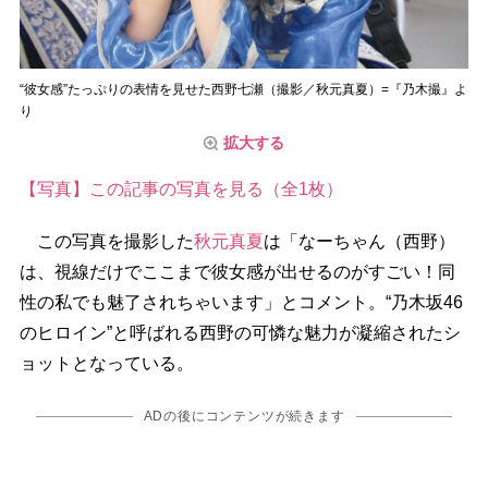
“彼女感”たっぷりの表情を見せた西野七瀬（撮影／秋元真夏）=『乃木撮』よ
り
拡大する
【写真】この記事の写真を見る（全1枚）
この写真を撮影した
秋元真夏
は「なーちゃん（西野）
は、視線だけでここまで彼女感が出せるのがすごい！同
性の私でも魅了されちゃいます」とコメント。“乃木坂46
のヒロイン”と呼ばれる西野の可憐な魅力が凝縮されたシ
ョットとなっている。
ADの後にコンテンツが続きます