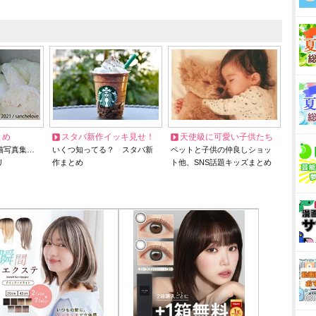
とめ
スタバ新作イッキ見せ！
天使級に可愛い子供たち
猫写真集…
いくつ知ってる？ スタバ新
ペットと子供の仲良しショッ
リ
作まとめ
ト他、SNS話題キッズまとめ