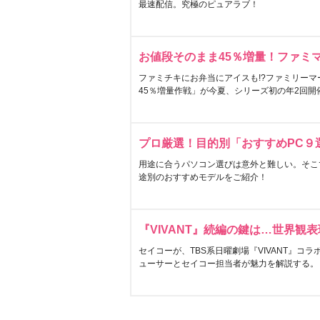
最速配信。究極のピュアラブ！
お値段そのまま45％増量！ファミ
ファミチキにお弁当にアイスも!?ファミリーマ
45％増量作戦」が今夏、シリーズ初の年2回開
プロ厳選！目的別「おすすめPC９
用途に合うパソコン選びは意外と難しい。そこ
途別のおすすめモデルをご紹介！
『VIVANT』続編の鍵は…世界観
セイコーが、TBS系日曜劇場『VIVANT』コ
ューサーとセイコー担当者が魅力を解説する。