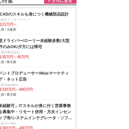
人特集
さらに見る
DCADのスキルも身につく機械部品設計
式会社インターテクノ
給21万円～
員 / 大阪府
型ドライバー/ローリー未経験多数/大型
許のみOK/夕方には帰宅
正運送株式会社
給35万円～40万円
員 / 東京都
ベントプロデューサー/Webマーケティ
グ・ネット広告
会社gootbox
収320万円～800万円
員 / 東京都
未経験可」ITスキルが身に付く営業事務
を募集中・リモート併用・月次インセン
ィブ有/システムインテグレータ・ソフト
ウス
会社e-Mint
収300万円～400万円