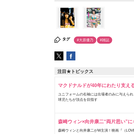
タグ
#大原優乃
#雑誌
注目★トピックス
マクドナルドが40年にわたり支え
ユニフォームの右袖には出場者のみに与えられ
球児たちが頂点を目指す
森崎ウィン×向井康二“両片思い”
森崎ウィンと向井康二がW主演！映画『（LOVE S