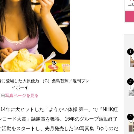
正社
号に登場した大原優乃 （C）桑島智輝／週刊プレ
イボーイ
写真ページを見る
014年に大ヒットした「ようかい体操 第一」で『NHK紅
レコード大賞」話題賞を獲得。16年のグループ活動終了
活動をスタートし、先月発売した1st写真集『ゆうのだ