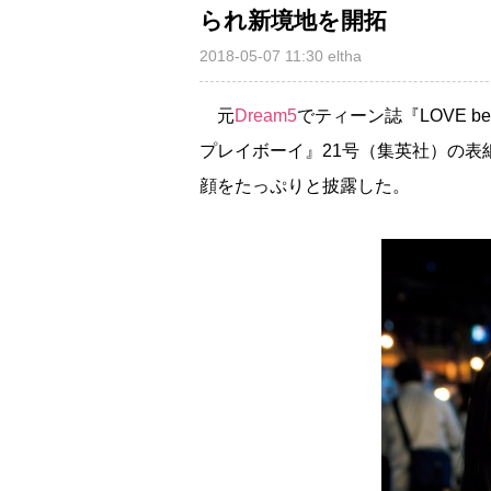
られ新境地を開拓
2018-05-07 11:30
eltha
元
Dream5
でティーン誌『LOVE b
プレイボーイ』21号（集英社）の
顔をたっぷりと披露した。