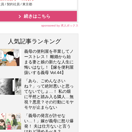
員 / 契約社員 / 東京都
続きはこちら
sponsored by 求人ボックス
人気記事ランキング
義母の便利屋を卒業してノ
ーストレス！ 離婚から始
まる妻と娘の新たな人生に
悔いはなし！【嫁を便利屋
扱いする義母 Vol.44】
「あら、ごめんなさい
ね？」って絶対悪いと思っ
てないでしょ…！ 私の畑
に平然と踏み入る隣人…無
視？悪意？その行動にモヤ
モヤが止まらない
「義母の発言が許せな
い…！」嫁が義母に怒り爆
発！ 夫は仕方ないと言う
けれど諦めるべき？