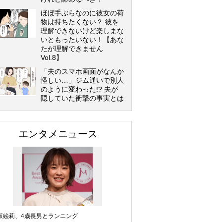
ほぼ手ぶらなのに彼女の荷
物は持ちたくない？ 彼を
理解できないけど楽しまな
いともったいない！【あな
たが理解できません
Vol.8】
「夫のスマホ画面がなんか
怪しい…」ジム通いで別人
のように変わった!? 夫が
隠していた衝撃の事実とは
エンタメニュース
坂絵莉、4歳長男とランニング