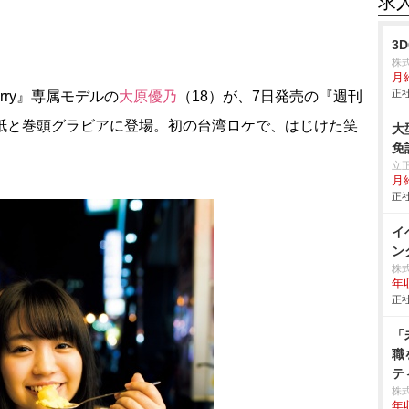
求
3
株
月
正社
erry』専属モデルの
大原優乃
（18）が、7日発売の『週刊
表紙と巻頭グラビアに登場。初の台湾ロケで、はじけた笑
大
免
立
月
正社
イ
ン
株式
年
正社
「
職
テ
ハ
株式
年