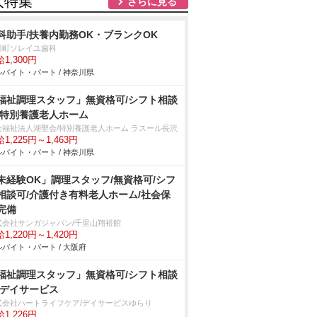
人特集
さらに見る
科助手/扶養内勤務OK・ブランクOK
川町ソレイユ歯科
1,300円
バイト・パート / 神奈川県
福祉調理スタッフ」無資格可/シフト相談
/特別養護老人ホーム
会福祉法人湖聖会/特別養護老人ホーム ラスール長沢
1,225円～1,463円
バイト・パート / 神奈川県
未経験OK」調理スタッフ/無資格可/シフ
相談可/介護付き有料老人ホーム/社会保
完備
式会社サンガジャパン/千里山翔裕館
1,220円～1,420円
バイト・パート / 大阪府
福祉調理スタッフ」無資格可/シフト相談
/デイサービス
式会社ハートライフケア/デイサービスゆらり
1,226円