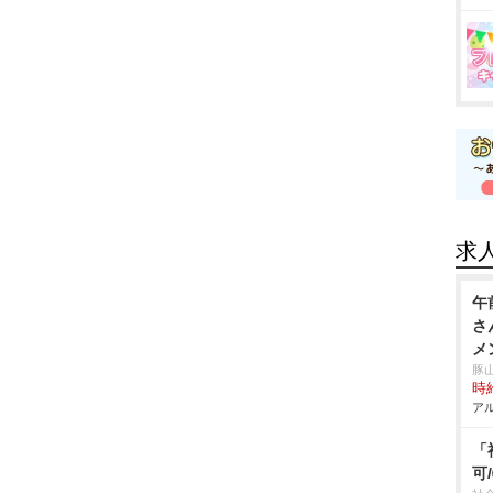
求
午
さ
メ
豚
時給
アル
「
可