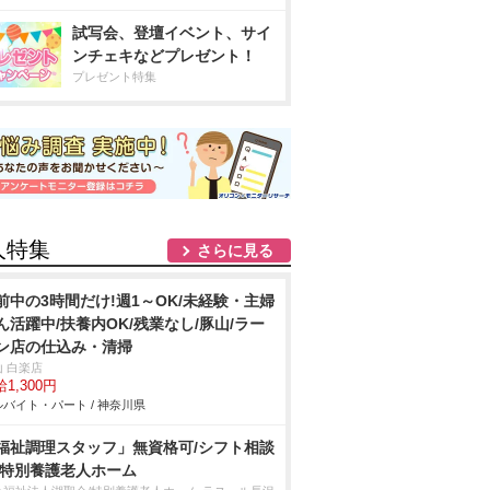
試写会、登壇イベント、サイ
ンチェキなどプレゼント！
プレゼント特集
人特集
さらに見る
前中の3時間だけ!週1～OK/未経験・主婦
ん活躍中/扶養内OK/残業なし/豚山/ラー
ン店の仕込み・清掃
山 白楽店
1,300円
バイト・パート / 神奈川県
福祉調理スタッフ」無資格可/シフト相談
/特別養護老人ホーム