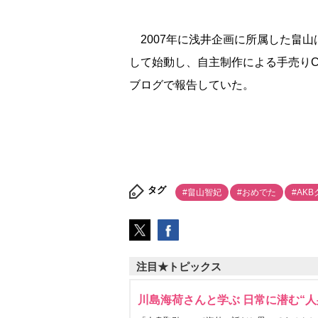
2007年に浅井企画に所属した畠山は
して始動し、自主制作による手売り
ブログで報告していた。
タグ
#畠山智妃
#おめでた
#AK
注目★トピックス
川島海荷さんと学ぶ 日常に潜む“人