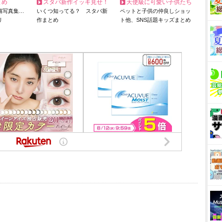
とめ
スタバ新作イッキ見せ！
天使級に可愛い子供たち
猫写真集…
いくつ知ってる？ スタバ新
ペットと子供の仲良しショッ
リ
作まとめ
ト他、SNS話題キッズまとめ