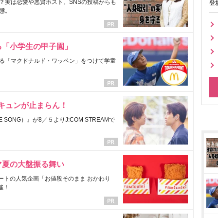
？実は恋愛や悪質ホスト、SNSの投稿からも
登
態。
る「小学生の甲子園」
る「マクドナルド・ワッペン」をつけて学童
にキュンが止まらん！
ONG）』が8／５よりJ:COM STREAMで
マ夏の大盤振る舞い
ートの人気企画「お値段そのまま おかわり
催！