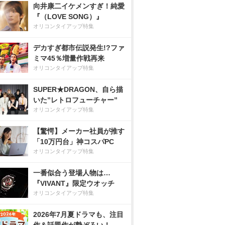
向井康二イケメンすぎ！純愛
『（LOVE SONG）』
オリコンタイアップ特集
デカすぎ都市伝説発生!?ファ
ミマ45％増量作戦再来
オリコンタイアップ特集
SUPER★DRAGON、自ら描
いた”レトロフューチャー”
オリコンタイアップ特集
【驚愕】メーカー社員が推す
「10万円台」神コスパPC
オリコンタイアップ特集
一番似合う登場人物は…
『VIVANT』限定ウオッチ
オリコンタイアップ特集
2026年7月夏ドラマも、注目