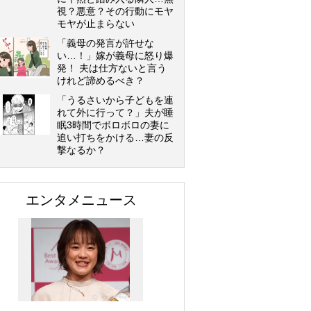
視？悪意？その行動にモヤ
モヤが止まらない
「義母の発言が許せな
い…！」嫁が義母に怒り爆
発！ 夫は仕方ないと言う
けれど諦めるべき？
「うるさいから子どもを連
れて外に行って？」夫が睡
眠3時間でボロボロの妻に
追い打ちをかける…妻の反
撃なるか？
エンタメニュース