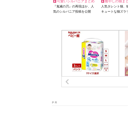
可愛いシルバニアまとめ
癒やしの猫ま
『鬼滅の刃』の再現ほか、人
人気タレント猫、
気のシルバニア投稿を公開
キュートな猫ズラ
P R