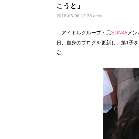
こうと」
2018-05-06 13:33
eltha
アイドルグループ・元
SDN48
メン
日、自身のブログを更新し、第1子
定。