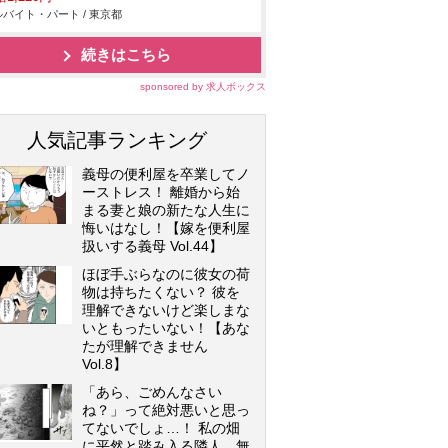
バイト・パート / 東京都
続きはこちら
sponsored by 求人ボックス
人気記事ランキング
義母の便利屋を卒業してノ
ーストレス！ 離婚から始
まる妻と娘の新たな人生に
悔いはなし！【嫁を便利屋
扱いする義母 Vol.44】
ほぼ手ぶらなのに彼女の荷
物は持ちたくない？ 彼を
理解できないけど楽しまな
いともったいない！【あな
たが理解できません
Vol.8】
「あら、ごめんなさい
ね？」って絶対悪いと思っ
てないでしょ…！ 私の畑
に平然と踏み入る隣人…無