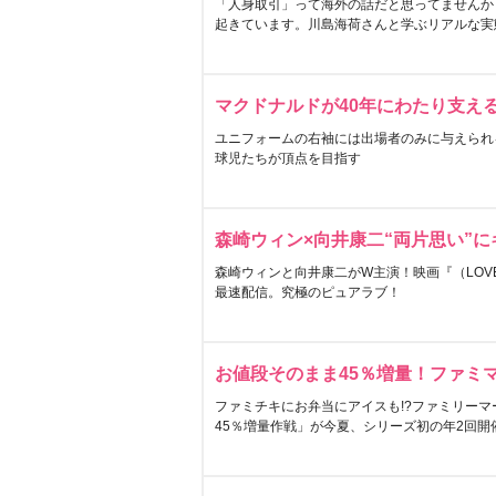
「人身取引」って海外の話だと思ってませんか
起きています。川島海荷さんと学ぶリアルな実
マクドナルドが40年にわたり支え
ユニフォームの右袖には出場者のみに与えられ
球児たちが頂点を目指す
森崎ウィン×向井康二“両片思い”
森崎ウィンと向井康二がW主演！映画『（LOVE S
最速配信。究極のピュアラブ！
お値段そのまま45％増量！ファミ
ファミチキにお弁当にアイスも!?ファミリーマ
45％増量作戦」が今夏、シリーズ初の年2回開