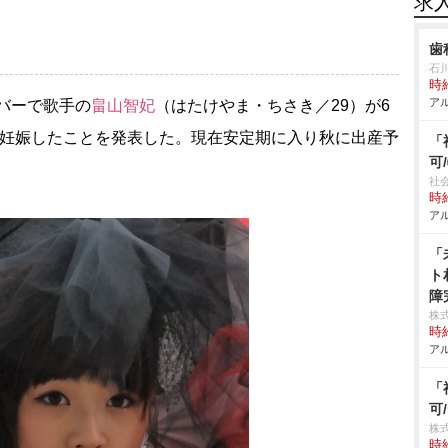
求
歯
石
時給
アル
バーで歌手の
畠山智妃
（はたけやま・ちさき／29）が6
を妊娠したことを発表した。現在安定期に入り秋に出産予
「
可
社
時給
アル
「
ト
障
株
時給
アル
「
可
株
時給