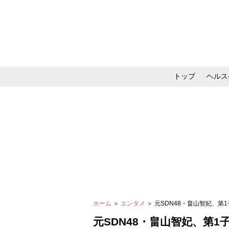
トップ
ヘルス
メイク・コスメ・スキ
ホーム
＞
エンタメ
＞ 元SDN48・畠山智妃、
元SDN48・畠山智妃、第