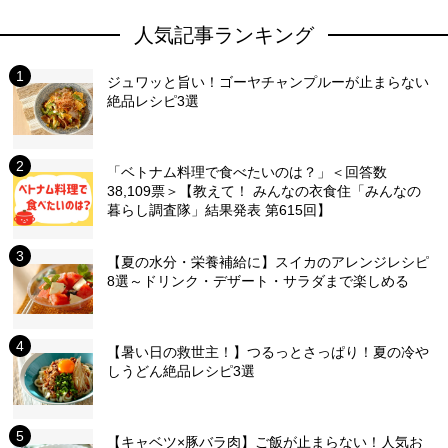
人気記事ランキング
ジュワッと旨い！ゴーヤチャンプルーが止まらない
絶品レシピ3選
「ベトナム料理で食べたいのは？」＜回答数
38,109票＞【教えて！ みんなの衣食住「みんなの
暮らし調査隊」結果発表 第615回】
【夏の水分・栄養補給に】スイカのアレンジレシピ
8選～ドリンク・デザート・サラダまで楽しめる
【暑い日の救世主！】つるっとさっぱり！夏の冷や
しうどん絶品レシピ3選
【キャベツ×豚バラ肉】ご飯が止まらない！人気お