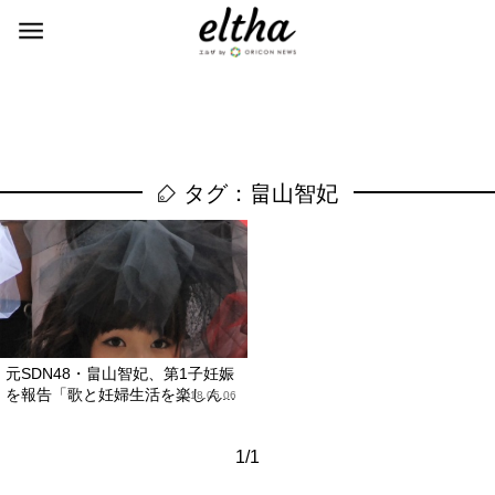
タグ：畠山智妃
元SDN48・畠山智妃、第1子妊娠
を報告「歌と妊婦生活を楽しん...
2018.05.06
1/1