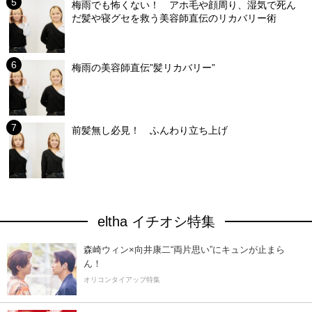
梅雨でも怖くない！ アホ毛や顔周り、湿気で死ん
だ髪や寝グセを救う美容師直伝のリカバリー術
梅雨の美容師直伝”髪リカバリー”
前髪無し必見！ ふんわり立ち上げ
eltha イチオシ特集
森崎ウィン×向井康二“両片思い”にキュンが止まら
ん！
オリコンタイアップ特集