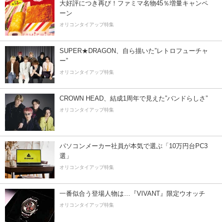
大好評につき再び！ファミマ名物45％増量キャンペ
ーン
オリコンタイアップ特集
SUPER★DRAGON、自ら描いた”レトロフューチャ
ー”
オリコンタイアップ特集
CROWN HEAD、結成1周年で見えた”バンドらしさ”
オリコンタイアップ特集
パソコンメーカー社員が本気で選ぶ「10万円台PC3
選」
オリコンタイアップ特集
一番似合う登場人物は…『VIVANT』限定ウオッチ
オリコンタイアップ特集