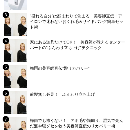
“盛れる自分”は顔まわりで決まる 美容師直伝！ア
イロンで迷わないおくれ毛＆サイドバング簡単セッ
ト術
家にある道具だけでOK！ 美容師が教えるセンター
パートの”ふんわり立ち上げ”テクニック
梅雨の美容師直伝”髪リカバリー”
前髪無し必見！ ふんわり立ち上げ
梅雨でも怖くない！ アホ毛や顔周り、湿気で死ん
だ髪や寝グセを救う美容師直伝のリカバリー術