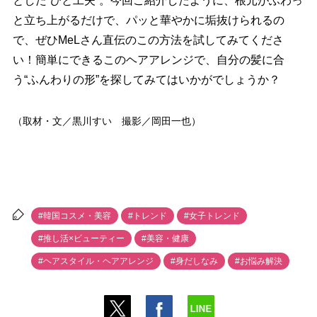
とした“ひと工夫”。今回ご紹介したように、根元がふわっ
と立ち上がるだけで、パッと華やかに垢抜けられるの
で、ぜひMeLさん直伝のこの方法を試してみてくださ
い！簡単にできるこのヘアアレンジで、自分の髪に合
う“ふんわりの形”を探してみてはいかがでしょうか？
（取材・文／黒川すい 撮影／岡田一也）
#韓国コスメ・美容
#トレンド
#女子トレンド
#推し活×ビューティー
#美容・健康
#ヘアスタイル・ヘアアレンジ
#身だしなみ
#お悩み解決