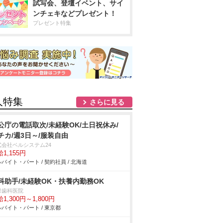
試写会、登壇イベント、サイ
ンチェキなどプレゼント！
プレゼント特集
人特集
さらに見る
公庁の電話取次/未経験OK/土日祝休み/
チカ/週3日～/服装自由
式会社ベルシステム24
1,155円
バイト・パート / 契約社員 / 北海道
科助手/未経験OK・扶養内勤務OK
保歯科医院
1,300円～1,800円
バイト・パート / 東京都