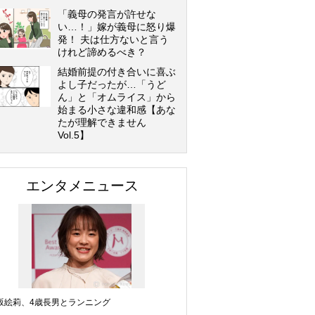
「義母の発言が許せな
い…！」嫁が義母に怒り爆
発！ 夫は仕方ないと言う
けれど諦めるべき？
結婚前提の付き合いに喜ぶ
よし子だったが…「うど
ん」と「オムライス」から
始まる小さな違和感【あな
たが理解できません
Vol.5】
エンタメニュース
坂絵莉、4歳長男とランニング