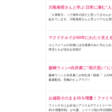
川島海荷さんと学ぶ 日常に潜む“人
「人身取引」って海外の話だと思ってませんか
起きています。川島海荷さんと学ぶリアルな実
マクドナルドが40年にわたり支え
ユニフォームの右袖には出場者のみに与えられ
球児たちが頂点を目指す
森崎ウィン×向井康二“両片思い”
森崎ウィンと向井康二がW主演！映画『（LOVE S
最速配信。究極のピュアラブ！
お値段そのまま45％増量！ファミ
ファミチキにお弁当にアイスも!?ファミリーマ
45％増量作戦」が今夏、シリーズ初の年2回開