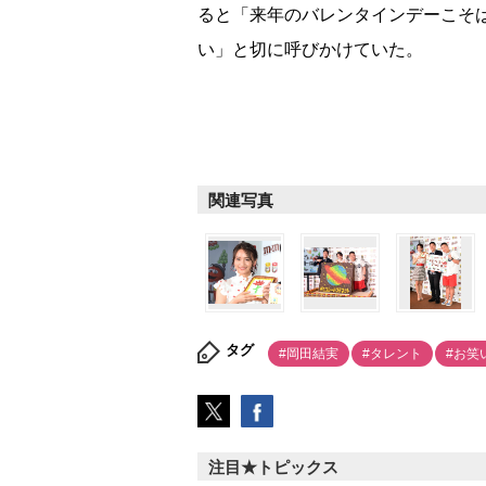
ると「来年のバレンタインデーこそ
い」と切に呼びかけていた。
関連写真
タグ
#岡田結実
#タレント
#お笑
注目★トピックス