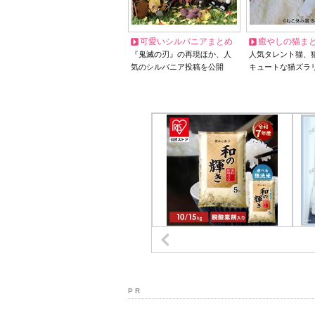
可愛いシルバニアまとめ
癒やしの猫ま
『鬼滅の刃』の再現ほか、人
人気タレント猫、
気のシルバニア投稿を公開
キュートな猫ズラ
P R