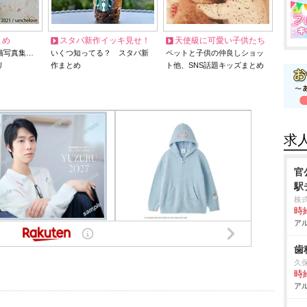
とめ
スタバ新作イッキ見せ！
天使級に可愛い子供たち
猫写真集…
いくつ知ってる？ スタバ新
ペットと子供の仲良しショッ
リ
作まとめ
ト他、SNS話題キッズまとめ
求
官
駅
株
時給
アル
歯
久
時給
アル