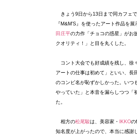
きょう9日から13日まで同カフェ
『M&M'S』を使ったアート作品を
田庄平
の力作「チョコの惑星」がお
クオリティ！」と目を丸くした。
コント大会でも好成績を残し、徐々
アートの仕事は初めて」といい、長
のコンビ名が恥ずかしかった。いつ
っていた」と本音を漏らしつつ「初
た。
相方の
松尾駿
は、美容家・
IKKO
の
知名度が上がったので、本当に感謝し