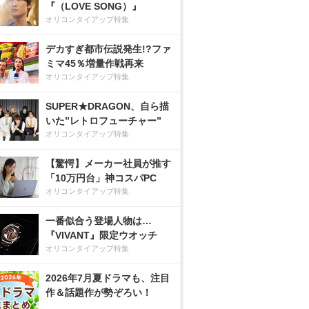
『（LOVE SONG）』
オリコンタイアップ特集
デカすぎ都市伝説発生!?ファ
ミマ45％増量作戦再来
オリコンタイアップ特集
SUPER★DRAGON、自ら描
いた”レトロフューチャー”
オリコンタイアップ特集
【驚愕】メーカー社員が推す
「10万円台」神コスパPC
オリコンタイアップ特集
一番似合う登場人物は…
『VIVANT』限定ウオッチ
オリコンタイアップ特集
2026年7月夏ドラマも、注目
作＆話題作が勢ぞろい！