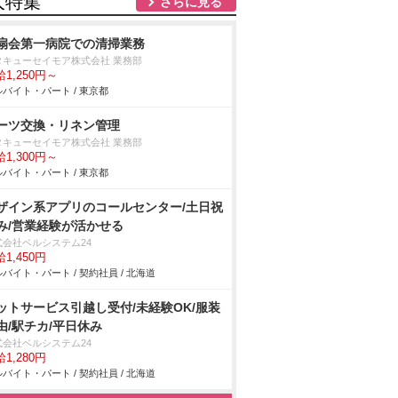
人特集
さらに見る
扇会第一病院での清掃業務
タキューセイモア株式会社 業務部
1,250円～
バイト・パート / 東京都
ーツ交換・リネン管理
タキューセイモア株式会社 業務部
1,300円～
バイト・パート / 東京都
ザイン系アプリのコールセンター/土日祝
み/営業経験が活かせる
式会社ベルシステム24
1,450円
バイト・パート / 契約社員 / 北海道
ットサービス引越し受付/未経験OK/服装
由/駅チカ/平日休み
式会社ベルシステム24
1,280円
バイト・パート / 契約社員 / 北海道