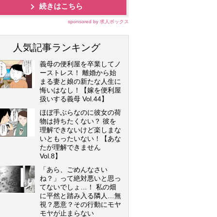
続きはこちら
sponsored by 求人ボックス
人気記事ランキング
義母の便利屋を卒業してノ
ーストレス！ 離婚から始
まる妻と娘の新たな人生に
悔いはなし！【嫁を便利屋
扱いする義母 Vol.44】
ほぼ手ぶらなのに彼女の荷
物は持ちたくない？ 彼を
理解できないけど楽しまな
いともったいない！【あな
たが理解できません
Vol.8】
「あら、ごめんなさい
ね？」って絶対悪いと思っ
てないでしょ…！ 私の畑
に平然と踏み入る隣人…無
視？悪意？その行動にモヤ
モヤが止まらない