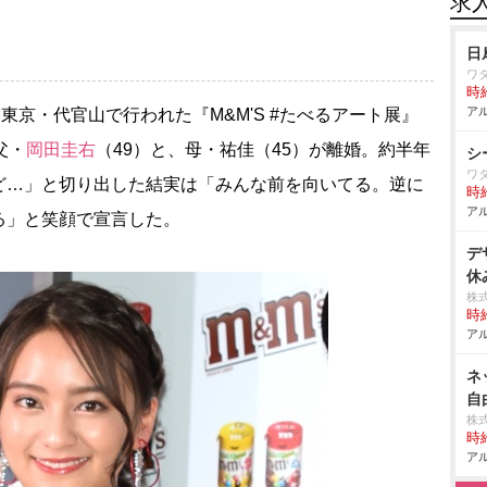
求
日
ワ
時給
アル
、東京・代官山で行われた『M&M'S #たべるアート展』
父・
岡田圭右
（49）と、母・祐佳（45）が離婚。約半年
シ
ワ
ど…」と切り出した結実は「みんな前を向いてる。逆に
時給
アル
る」と笑顔で宣言した。
デ
休
株
時給
アル
ネ
自
株
時給
アル