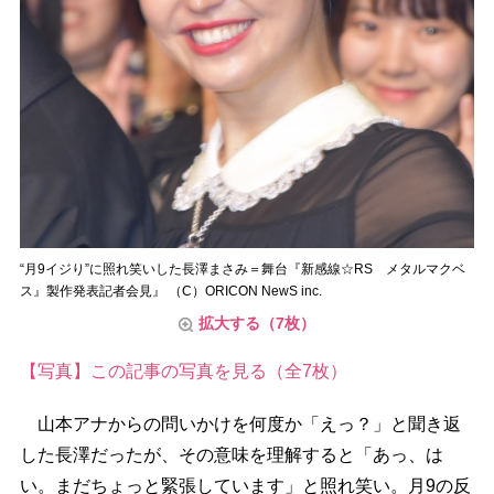
“月9イジり”に照れ笑いした長澤まさみ＝舞台『新感線☆RS メタルマクベ
ス』製作発表記者会見』 （C）ORICON NewS inc.
拡大する（7枚）
【写真】この記事の写真を見る（全7枚）
山本アナからの問いかけを何度か「えっ？」と聞き返
した長澤だったが、その意味を理解すると「あっ、は
い。まだちょっと緊張しています」と照れ笑い。月9の反