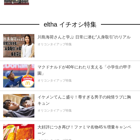
eltha イチオシ特集
川島海荷さんと学ぶ 日常に潜む“人身取引”のリアル
オリコンタイアップ特集
マクドナルドが40年にわたり支える「小学生の甲子
園」
オリコンタイアップ特集
イケメンてんこ盛り！尊すぎる男子の純情ラブに胸
キュン
オリコンタイアップ特集
大好評につき再び！ファミマ名物45％増量キャンペ
ーン