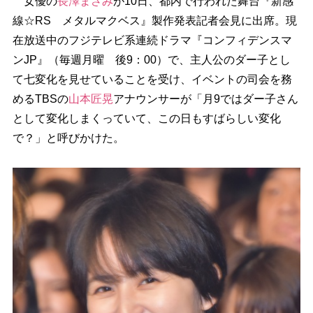
女優の
長澤まさみ
が10日、都内で行われた舞台『新感
線☆RS メタルマクベス』製作発表記者会見に出席。現
在放送中のフジテレビ系連続ドラマ『コンフィデンスマ
ンJP』（毎週月曜 後9：00）で、主人公のダー子とし
て七変化を見せていることを受け、イベントの司会を務
めるTBSの
山本匠晃
アナウンサーが「月9ではダー子さん
として変化しまくっていて、この日もすばらしい変化
で？」と呼びかけた。