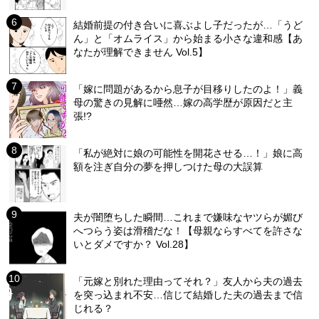
結婚前提の付き合いに喜ぶよし子だったが…「うど
ん」と「オムライス」から始まる小さな違和感【あ
なたが理解できません Vol.5】
「嫁に問題があるから息子が目移りしたのよ！」義
母の驚きの見解に唖然…嫁の高学歴が原因だと主
張!?
「私が絶対に娘の可能性を開花させる…！」娘に高
額を注ぎ自分の夢を押しつけた母の大誤算
夫が闇堕ちした瞬間…これまで嫌味なヤツらが媚び
へつらう姿は滑稽だな！【母親ならすべてを許さな
いとダメですか？ Vol.28】
「元嫁と別れた理由ってそれ？」友人から夫の過去
を突っ込まれ不安…信じて結婚した夫の過去まで信
じれる？