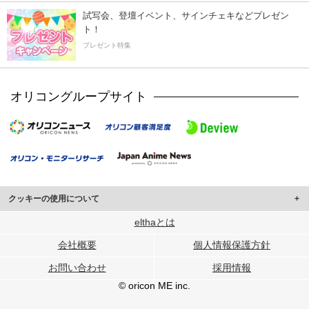
試写会、登壇イベント、サインチェキなどプレゼン
ト！
プレゼント特集
オリコングループサイト
クッキーの使用について
このサイトでは Cookie を使用して、ユーザーに合わせたコンテンツや広告の
elthaとは
表示、ソーシャル メディア機能の提供、広告の表示回数やクリック数の測定を
会社概要
個人情報保護方針
行っています。
また、ユーザーによるサイトの利用状況についても情報を収集し、ソーシャル
お問い合わせ
採用情報
メディアや広告配信、データ解析の各パートナーに提供しています。
各パートナーは、この情報とユーザーが各パートナーに提供した他の情報や、
© oricon ME inc.
ユーザーが各パートナーのサービスを使用したときに収集した他の情報を組み
合わせて使用することがあります。