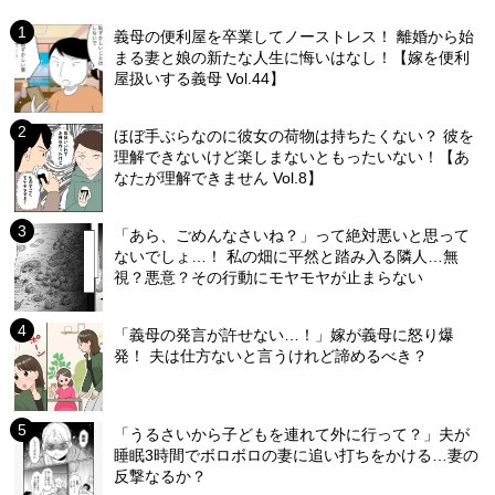
義母の便利屋を卒業してノーストレス！ 離婚から始
まる妻と娘の新たな人生に悔いはなし！【嫁を便利
屋扱いする義母 Vol.44】
ほぼ手ぶらなのに彼女の荷物は持ちたくない？ 彼を
理解できないけど楽しまないともったいない！【あ
なたが理解できません Vol.8】
「あら、ごめんなさいね？」って絶対悪いと思って
ないでしょ…！ 私の畑に平然と踏み入る隣人…無
視？悪意？その行動にモヤモヤが止まらない
「義母の発言が許せない…！」嫁が義母に怒り爆
発！ 夫は仕方ないと言うけれど諦めるべき？
「うるさいから子どもを連れて外に行って？」夫が
睡眠3時間でボロボロの妻に追い打ちをかける…妻の
反撃なるか？