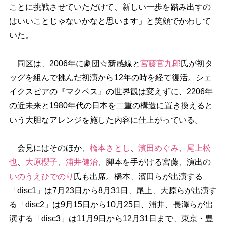
ことに挑戦させていただけて、新しい一歩を踏み出すの
はいいことじゃないかなと思います」と笑顔でかわして
いた。
同区は、2006年に劇団☆新感線と
宮藤官九郎
氏が初タ
ッグを組んで挑んだ初演から12年の時を経て復活。シェ
イクスピアの『マクベス』の世界観は変えずに、2206年
の近未来と1980年代の日本を二重の構造に置き換えると
いう大胆なアレンジを施した内容に仕上がっている。
会見にはそのほか、
橋本さとし
、
濱田めぐみ
、
尾上松
也
、
大原櫻子
、
浦井健治
、脚本を手がける宮藤、演出の
いのうえひでのり
氏も出席。橋本、濱田らが出演する
「disc1」は7月23日から8月31日、尾上、大原らが出演す
る「disc2」は9月15日から10月25日、浦井、長澤らが出
演する「disc3」は11月9日から12月31日まで、東京・豊