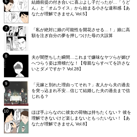
結婚前提の付き合いに喜ぶよし子だったが…「うど
ん」と「オムライス」から始まる小さな違和感【あ
なたが理解できません Vol.5】
「私が絶対に娘の可能性を開花させる…！」娘に高
額を注ぎ自分の夢を押しつけた母の大誤算
夫が闇堕ちした瞬間…これまで嫌味なヤツらが媚び
へつらう姿は滑稽だな！【母親ならすべてを許さな
いとダメですか？ Vol.28】
「元嫁と別れた理由ってそれ？」友人から夫の過去
を突っ込まれ不安…信じて結婚した夫の過去まで信
じれる？
ほぼ手ぶらなのに彼女の荷物は持ちたくない？ 彼を
理解できないけど楽しまないともったいない！【あ
なたが理解できません Vol.8】