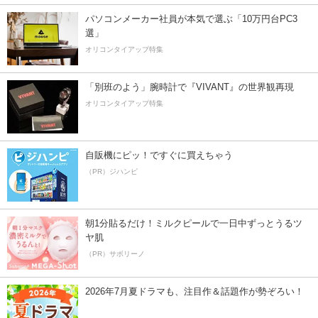
パソコンメーカー社員が本気で選ぶ「10万円台PC3
選」
オリコンタイアップ特集
「別班のよう」腕時計で『VIVANT』の世界観再現
オリコンタイアップ特集
自販機にピッ！ですぐに買えちゃう
（PR）ジハンピ
朝1分貼るだけ！ミルクピールで一日中ずっとうるツ
ヤ肌
（PR）サボリーノ
2026年7月夏ドラマも、注目作＆話題作が勢ぞろい！