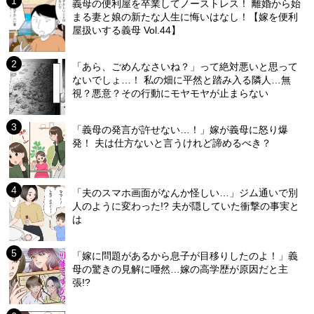
義母の便利屋を卒業してノーストレス！ 離婚から始
まる妻と娘の新たな人生に悔いはなし！【嫁を便利
屋扱いする義母 Vol.44】
「あら、ごめんなさいね？」って絶対悪いと思って
ないでしょ…！ 私の畑に平然と踏み入る隣人…無
視？悪意？その行動にモヤモヤが止まらない
「義母の発言が許せない…！」嫁が義母に怒り爆
発！ 夫は仕方ないと言うけれど諦めるべき？
「夫のスマホ画面がなんか怪しい…」ジム通いで別
人のように変わった!? 夫が隠していた衝撃の事実と
は
「嫁に問題があるから息子が目移りしたのよ！」義
母の驚きの見解に唖然…嫁の高学歴が原因だと主
張!?