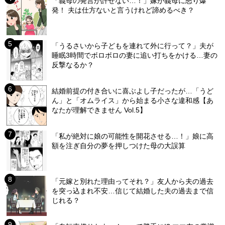
「義母の発言が許せない…！」嫁が義母に怒り爆
発！ 夫は仕方ないと言うけれど諦めるべき？
「うるさいから子どもを連れて外に行って？」夫が
睡眠3時間でボロボロの妻に追い打ちをかける…妻の
反撃なるか？
結婚前提の付き合いに喜ぶよし子だったが…「うど
ん」と「オムライス」から始まる小さな違和感【あ
なたが理解できません Vol.5】
「私が絶対に娘の可能性を開花させる…！」娘に高
額を注ぎ自分の夢を押しつけた母の大誤算
「元嫁と別れた理由ってそれ？」友人から夫の過去
を突っ込まれ不安…信じて結婚した夫の過去まで信
じれる？