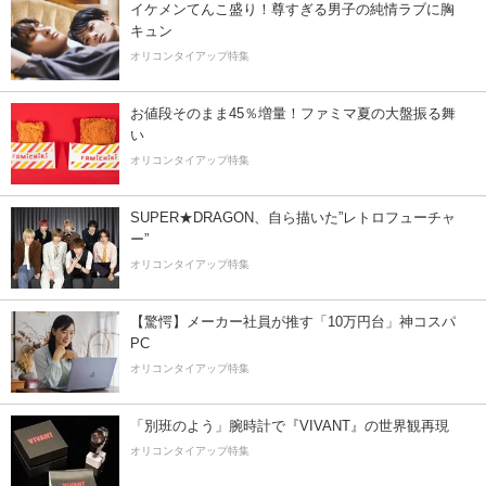
イケメンてんこ盛り！尊すぎる男子の純情ラブに胸
キュン
オリコンタイアップ特集
お値段そのまま45％増量！ファミマ夏の大盤振る舞
い
オリコンタイアップ特集
SUPER★DRAGON、自ら描いた”レトロフューチャ
ー”
オリコンタイアップ特集
【驚愕】メーカー社員が推す「10万円台」神コスパ
PC
オリコンタイアップ特集
「別班のよう」腕時計で『VIVANT』の世界観再現
オリコンタイアップ特集