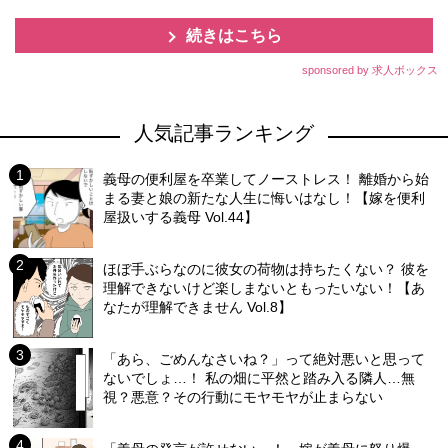
続きはこちら
sponsored by 求人ボックス
人気記事ランキング
義母の便利屋を卒業してノーストレス！ 離婚から始
まる妻と娘の新たな人生に悔いはなし！【嫁を便利
屋扱いする義母 Vol.44】
ほぼ手ぶらなのに彼女の荷物は持ちたくない？ 彼を
理解できないけど楽しまないともったいない！【あ
なたが理解できません Vol.8】
「あら、ごめんなさいね？」って絶対悪いと思って
ないでしょ…！ 私の畑に平然と踏み入る隣人…無
視？悪意？その行動にモヤモヤが止まらない