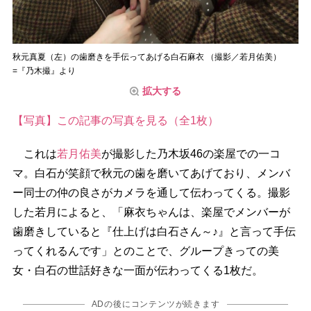
秋元真夏（左）の歯磨きを手伝ってあげる白石麻衣 （撮影／若月佑美）
=『乃木撮』より
拡大する
【写真】この記事の写真を見る（全1枚）
これは
若月佑美
が撮影した乃木坂46の楽屋での一コ
マ。白石が笑顔で秋元の歯を磨いてあげており、メンバ
ー同士の仲の良さがカメラを通して伝わってくる。撮影
した若月によると、「麻衣ちゃんは、楽屋でメンバーが
歯磨きしていると『仕上げは白石さん～♪』と言って手伝
ってくれるんです」とのことで、グループきっての美
女・白石の世話好きな一面が伝わってくる1枚だ。
ADの後にコンテンツが続きます