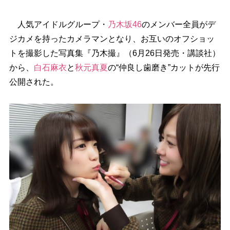
人気アイドルグループ・
乃木坂46
のメンバー全員がデ
ジカメを持ったカメラマンとなり、お互いのオフショッ
トを撮影した写真集『乃木撮』（6月26日発売・講談社）
から、
白石麻衣
と
秋元真夏
の“仲良し歯磨き”カットが先行
公開された。