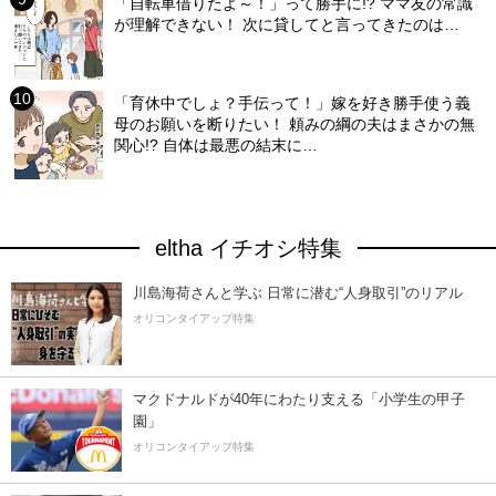
「自転車借りたよ～！」って勝手に!? ママ友の常識
が理解できない！ 次に貸してと言ってきたのは…
「育休中でしょ？手伝って！」嫁を好き勝手使う義
母のお願いを断りたい！ 頼みの綱の夫はまさかの無
関心!? 自体は最悪の結末に…
eltha イチオシ特集
川島海荷さんと学ぶ 日常に潜む“人身取引”のリアル
オリコンタイアップ特集
マクドナルドが40年にわたり支える「小学生の甲子
園」
オリコンタイアップ特集