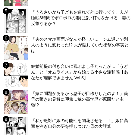
「うるさいから子どもを連れて外に行って？」夫が
睡眠3時間でボロボロの妻に追い打ちをかける…妻の
反撃なるか？
「夫のスマホ画面がなんか怪しい…」ジム通いで別
人のように変わった!? 夫が隠していた衝撃の事実と
は
結婚前提の付き合いに喜ぶよし子だったが…「うど
ん」と「オムライス」から始まる小さな違和感【あ
なたが理解できません Vol.5】
「嫁に問題があるから息子が目移りしたのよ！」義
母の驚きの見解に唖然…嫁の高学歴が原因だと主
張!?
「私が絶対に娘の可能性を開花させる…！」娘に高
額を注ぎ自分の夢を押しつけた母の大誤算