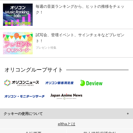
毎週の音楽ランキングから、ヒットの推移をチェッ
ク！
試写会、登壇イベント、サインチェキなどプレゼン
ト！
プレゼント特集
オリコングループサイト
クッキーの使用について
このサイトでは Cookie を使用して、ユーザーに合わせたコンテンツや広告の
elthaとは
表示、ソーシャル メディア機能の提供、広告の表示回数やクリック数の測定を