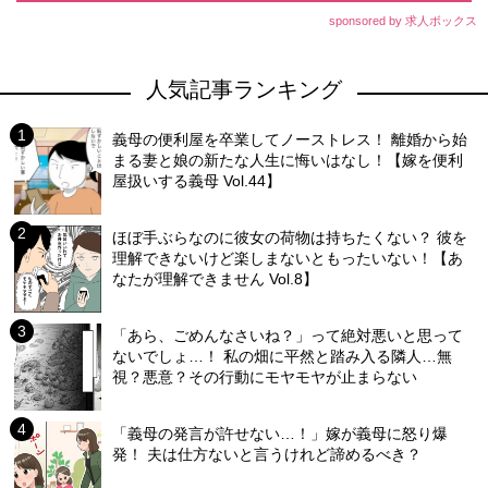
sponsored by 求人ボックス
人気記事ランキング
義母の便利屋を卒業してノーストレス！ 離婚から始
まる妻と娘の新たな人生に悔いはなし！【嫁を便利
屋扱いする義母 Vol.44】
ほぼ手ぶらなのに彼女の荷物は持ちたくない？ 彼を
理解できないけど楽しまないともったいない！【あ
なたが理解できません Vol.8】
「あら、ごめんなさいね？」って絶対悪いと思って
ないでしょ…！ 私の畑に平然と踏み入る隣人…無
視？悪意？その行動にモヤモヤが止まらない
「義母の発言が許せない…！」嫁が義母に怒り爆
発！ 夫は仕方ないと言うけれど諦めるべき？