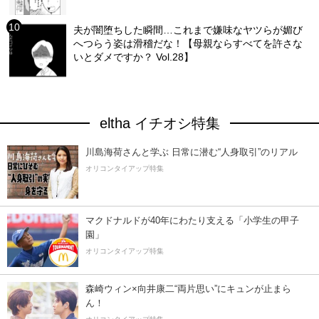
夫が闇堕ちした瞬間…これまで嫌味なヤツらが媚び
へつらう姿は滑稽だな！【母親ならすべてを許さな
いとダメですか？ Vol.28】
eltha イチオシ特集
川島海荷さんと学ぶ 日常に潜む“人身取引”のリアル
オリコンタイアップ特集
マクドナルドが40年にわたり支える「小学生の甲子
園」
オリコンタイアップ特集
森崎ウィン×向井康二“両片思い”にキュンが止まら
ん！