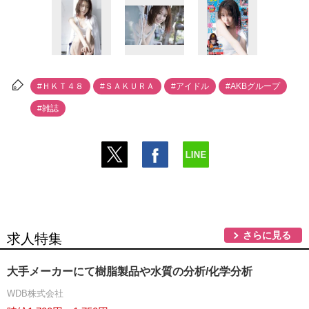
#ＨＫＴ４８
#ＳＡＫＵＲＡ
#アイドル
#AKBグループ
#雑誌
さらに見る
求人特集
大手メーカーにて樹脂製品や水質の分析/化学分析
WDB株式会社