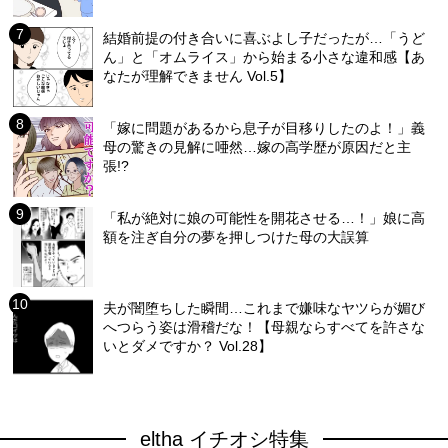
結婚前提の付き合いに喜ぶよし子だったが…「うど
ん」と「オムライス」から始まる小さな違和感【あ
なたが理解できません Vol.5】
「嫁に問題があるから息子が目移りしたのよ！」義
母の驚きの見解に唖然…嫁の高学歴が原因だと主
張!?
「私が絶対に娘の可能性を開花させる…！」娘に高
額を注ぎ自分の夢を押しつけた母の大誤算
夫が闇堕ちした瞬間…これまで嫌味なヤツらが媚び
へつらう姿は滑稽だな！【母親ならすべてを許さな
いとダメですか？ Vol.28】
eltha イチオシ特集