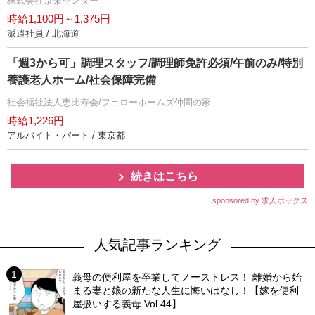
株式会社京栄センター
時給1,100円～1,375円
派遣社員 / 北海道
「週3から可」調理スタッフ/調理師免許必須/午前のみ/特別
養護老人ホーム/社会保障完備
社会福祉法人恵比寿会/フェローホームズ仲間の家
時給1,226円
アルバイト・パート / 東京都
続きはこちら
sponsored by 求人ボックス
人気記事ランキング
義母の便利屋を卒業してノーストレス！ 離婚から始
まる妻と娘の新たな人生に悔いはなし！【嫁を便利
屋扱いする義母 Vol.44】