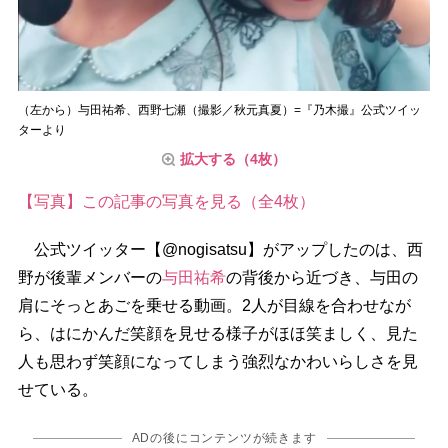
（左から）与田祐希、西野七瀬（撮影／秋元真夏）=『乃木撮』公式ツイッ
ターより
拡大する（4枚）
【写真】この記事の写真を見る（全4枚）
公式ツイッター【@nogisatsu】がアップしたのは、西
野が後輩メンバーの
与田祐希
の背後から近づき、与田の
肩にそっとあごを乗せる動画。2人が目線を合わせなが
ら、はにかんだ笑顔を見せる様子がほほ笑ましく、見た
人も思わず笑顔になってしまう強烈なかわいらしさを見
せている。
ADの後にコンテンツが続きます