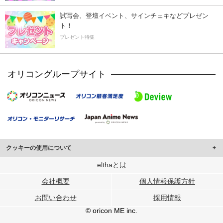
試写会、登壇イベント、サインチェキなどプレゼン
ト！
プレゼント特集
オリコングループサイト
クッキーの使用について
このサイトでは Cookie を使用して、ユーザーに合わせたコンテンツや広告の
elthaとは
表示、ソーシャル メディア機能の提供、広告の表示回数やクリック数の測定を
会社概要
個人情報保護方針
行っています。
また、ユーザーによるサイトの利用状況についても情報を収集し、ソーシャル
お問い合わせ
採用情報
メディアや広告配信、データ解析の各パートナーに提供しています。
各パートナーは、この情報とユーザーが各パートナーに提供した他の情報や、
© oricon ME inc.
ユーザーが各パートナーのサービスを使用したときに収集した他の情報を組み