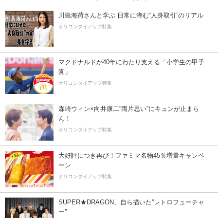
川島海荷さんと学ぶ 日常に潜む“人身取引”のリアル
オリコンタイアップ特集
マクドナルドが40年にわたり支える「小学生の甲子
園」
オリコンタイアップ特集
森崎ウィン×向井康二“両片思い”にキュンが止まら
ん！
オリコンタイアップ特集
大好評につき再び！ファミマ名物45％増量キャンペ
ーン
オリコンタイアップ特集
SUPER★DRAGON、自ら描いた”レトロフューチャ
ー”