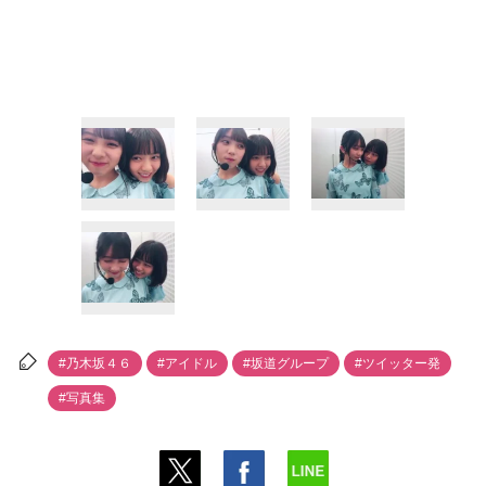
#乃木坂４６
#アイドル
#坂道グループ
#ツイッター発
#写真集