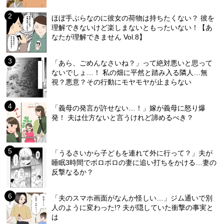
ほぼ手ぶらなのに彼女の荷物は持ちたくない？ 彼を
理解できないけど楽しまないともったいない！【あ
なたが理解できません Vol.8】
「あら、ごめんなさいね？」って絶対悪いと思って
ないでしょ…！ 私の畑に平然と踏み入る隣人…無
視？悪意？その行動にモヤモヤが止まらない
「義母の発言が許せない…！」嫁が義母に怒り爆
発！ 夫は仕方ないと言うけれど諦めるべき？
「うるさいから子どもを連れて外に行って？」夫が
睡眠3時間でボロボロの妻に追い打ちをかける…妻の
反撃なるか？
「夫のスマホ画面がなんか怪しい…」ジム通いで別
人のように変わった!? 夫が隠していた衝撃の事実と
は