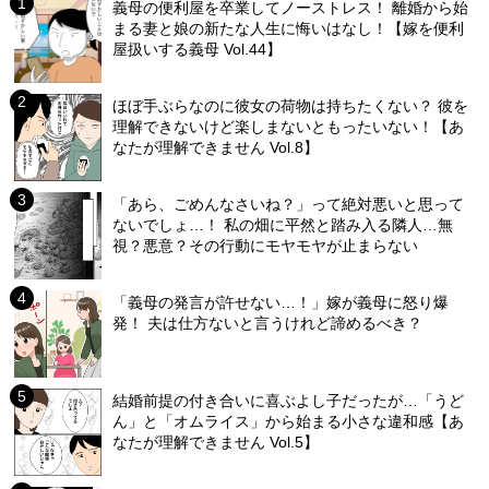
義母の便利屋を卒業してノーストレス！ 離婚から始
まる妻と娘の新たな人生に悔いはなし！【嫁を便利
屋扱いする義母 Vol.44】
ほぼ手ぶらなのに彼女の荷物は持ちたくない？ 彼を
理解できないけど楽しまないともったいない！【あ
なたが理解できません Vol.8】
「あら、ごめんなさいね？」って絶対悪いと思って
ないでしょ…！ 私の畑に平然と踏み入る隣人…無
視？悪意？その行動にモヤモヤが止まらない
「義母の発言が許せない…！」嫁が義母に怒り爆
発！ 夫は仕方ないと言うけれど諦めるべき？
結婚前提の付き合いに喜ぶよし子だったが…「うど
ん」と「オムライス」から始まる小さな違和感【あ
なたが理解できません Vol.5】