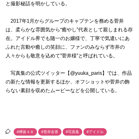
と撮影秘話を明かしている。
2017年1月からグループのキャプテンを務める菅井
は、柔らかな雰囲気から“癒やし”代表として親しまれる存
在。アイドル界でも随一のお嬢様で、丁寧で気遣いにあ
ふれた言動や癒しの笑顔に、ファンのみならず市井の
人々からも敬意を込めて”菅井様”と呼ばれている。
写真集の公式ツイッター【@yuuka_paris】では、作品
の新たな情報を更新するほか、オフショットや菅井の飾
らない素顔を収めたムービーなどを公開している。
#欅坂４６
#菅井友香
#写真集
#アイドル