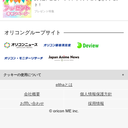
ト！
プレゼント特集
オリコングループサイト
クッキーの使用について
このサイトでは Cookie を使用して、ユーザーに合わせたコンテンツや広告の
elthaとは
表示、ソーシャル メディア機能の提供、広告の表示回数やクリック数の測定を
会社概要
個人情報保護方針
行っています。
また、ユーザーによるサイトの利用状況についても情報を収集し、ソーシャル
お問い合わせ
採用情報
メディアや広告配信、データ解析の各パートナーに提供しています。
各パートナーは、この情報とユーザーが各パートナーに提供した他の情報や、
© oricon ME inc.
ユーザーが各パートナーのサービスを使用したときに収集した他の情報を組み
合わせて使用することがあります。