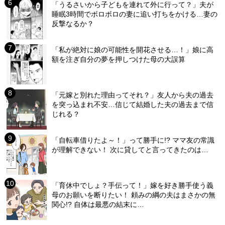
「うるさいから子どもを連れて外に行って？」夫が
睡眠3時間でボロボロの妻に追い打ちをかける…妻の
反撃なるか？
「私が絶対に娘の可能性を開花させる…！」娘に高
額を注ぎ自分の夢を押しつけた母の大誤算
「元嫁と別れた理由ってそれ？」友人から夫の過去
を突っ込まれ不安…信じて結婚した夫の過去まで信
じれる？
「自転車借りたよ～！」って勝手に!? ママ友の常識
が理解できない！ 次に貸してと言ってきたのは…
「育休中でしょ？手伝って！」嫁を好き勝手使う義
母のお願いを断りたい！ 頼みの綱の夫はまさかの無
関心!? 自体は最悪の結末に…