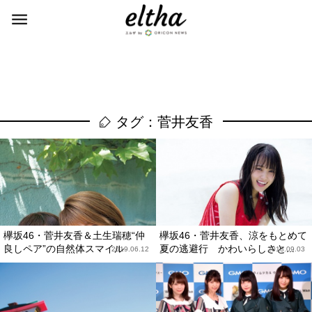
タグ：菅井友香
欅坂46・菅井友香＆土生瑞穂“仲
欅坂46・菅井友香、涼をもとめて
良しペア”の自然体スマイル
夏の逃避行 かわいらしさと...
2019.06.12
2018.09.03