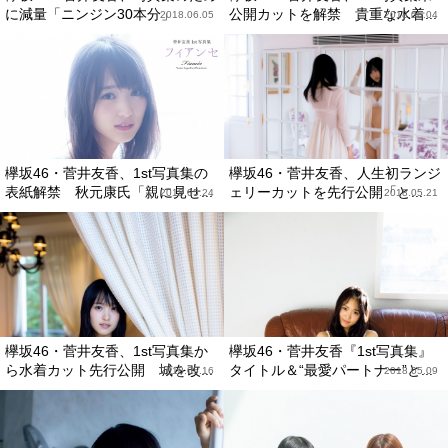
に減量「ニンジン30本分」
公開カットを解禁 貴重な水着...
2018.06.05
2018.06.04
欅坂46・菅井友香、1st写真集の
欅坂46・菅井友香、人生初ランジ
表紙解禁 秋元康氏「親に見せ...
ェリーカットを先行公開「と...
2018.05.24
2018.05.21
欅坂46・菅井友香、1st写真集か
欅坂46・菅井友香『1st写真集』
ら水着カット先行公開 城を改...
タイトル＆“最愛パートナー”と...
2018.05.16
2018.05.09