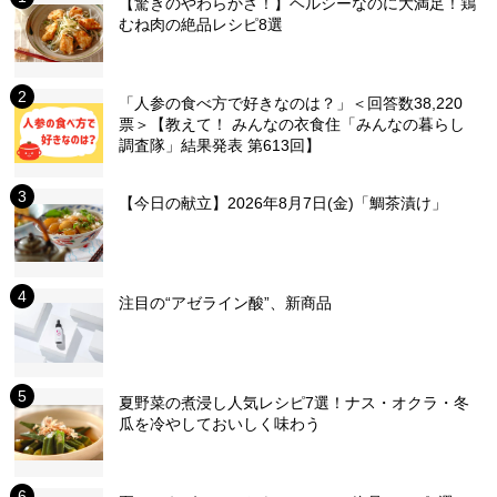
【驚きのやわらかさ！】ヘルシーなのに大満足！鶏
むね肉の絶品レシピ8選
「人参の食べ方で好きなのは？」＜回答数38,220
票＞【教えて！ みんなの衣食住「みんなの暮らし
調査隊」結果発表 第613回】
【今日の献立】2026年8月7日(金)「鯛茶漬け」
注目の“アゼライン酸”、新商品
夏野菜の煮浸し人気レシピ7選！ナス・オクラ・冬
瓜を冷やしておいしく味わう