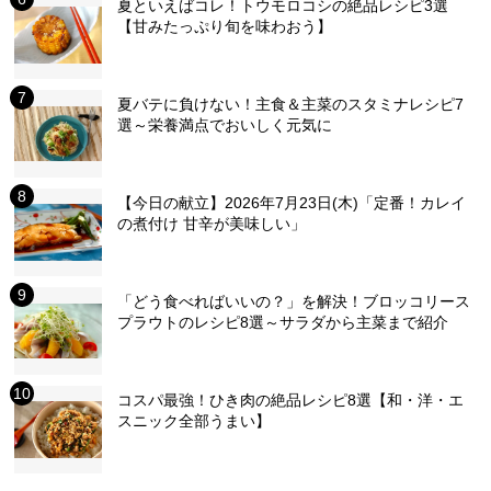
夏といえばコレ！トウモロコシの絶品レシピ3選
【甘みたっぷり旬を味わおう】
夏バテに負けない！主食＆主菜のスタミナレシピ7
選～栄養満点でおいしく元気に
【今日の献立】2026年7月23日(木)「定番！カレイ
の煮付け 甘辛が美味しい」
「どう食べればいいの？」を解決！ブロッコリース
プラウトのレシピ8選～サラダから主菜まで紹介
コスパ最強！ひき肉の絶品レシピ8選【和・洋・エ
スニック全部うまい】