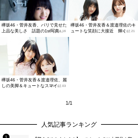
欅坂46・菅井友香、パリで見せた
欅坂46・菅井友香＆渡邉理佐のキ
上品な美しさ 話題の1st写真...
ュートな笑顔に大接近 輝く...
2018.04.16
2017.07.21
欅坂46・菅井友香＆渡邉理佐、麗
しの美脚＆キュートなスマイ...
2017.07.03
1/1
人気記事ランキング