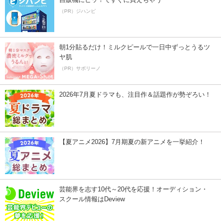
（PR）ジハンピ
朝1分貼るだけ！ミルクピールで一日中ずっとうるツ
ヤ肌
（PR）サボリーノ
2026年7月夏ドラマも、注目作＆話題作が勢ぞろい！
【夏アニメ2026】7月期夏の新アニメを一挙紹介！
芸能界を志す10代～20代を応援！オーディション・
スクール情報はDeview