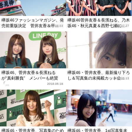
欅坂46ファッションマガジン、発
欅坂46菅井友香＆長濱ねる、乃木
売前重版決定 菅井友香＆平...
坂46・秋元真夏＆西野七瀬に...
2018.08.03
2018.07.27
欅坂46、菅井友香＆長濱ねる
欅坂46・菅井友香、最新撮り下ろ
が“真剣勝負” メンバーも絶賛
し＆写真集の未掲載カット公...
2018.06.13
「...
2018.06.18
欅坂46・菅井友香、写真集のため
欅坂46・菅井友香、1st写真集未