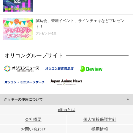
試写会、登壇イベント、サインチェキなどプレゼン
ト！
プレゼント特集
オリコングループサイト
クッキーの使用について
このサイトでは Cookie を使用して、ユーザーに合わせたコンテンツや広告の
elthaとは
表示、ソーシャル メディア機能の提供、広告の表示回数やクリック数の測定を
会社概要
個人情報保護方針
行っています。
また、ユーザーによるサイトの利用状況についても情報を収集し、ソーシャル
お問い合わせ
採用情報
メディアや広告配信、データ解析の各パートナーに提供しています。