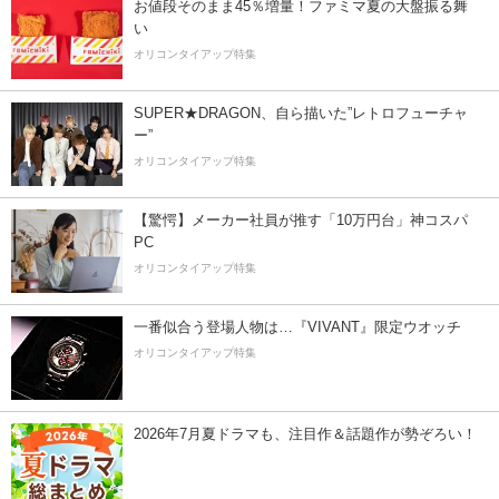
お値段そのまま45％増量！ファミマ夏の大盤振る舞
い
オリコンタイアップ特集
SUPER★DRAGON、自ら描いた”レトロフューチャ
ー”
オリコンタイアップ特集
【驚愕】メーカー社員が推す「10万円台」神コスパ
PC
オリコンタイアップ特集
一番似合う登場人物は…『VIVANT』限定ウオッチ
オリコンタイアップ特集
2026年7月夏ドラマも、注目作＆話題作が勢ぞろい！