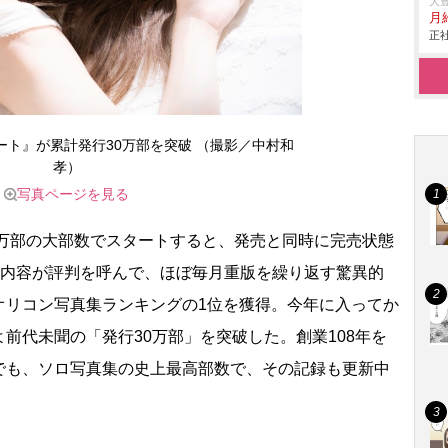
大
月
正社
ト』が累計発行30万部を突破 （撮影／中村和
孝）
写真ページを見る
0万部の大部数でスタートすると、発売と同時に完売状態
な内容が評判を呼んで、ほぼ毎月重版を繰り返す驚異的
オリコン写真集ランキングの1位を獲得。今年に入ってか
前代未聞の「発行30万部」を突破した。創業108年を
でも、ソロ写真集の史上最高部数で、その記録も更新中