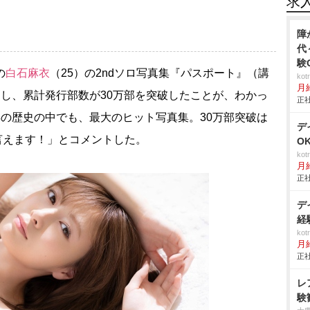
求
障
代
験
の
白石麻衣
（25）の2ndソロ写真集『パスポート』（講
ko
月
刷し、累計発行部数が30万部を突破したことが、わかっ
正社
年の歴史の中でも、最大のヒット写真集。30万部突破は
デ
と言えます！」とコメントした。
O
ko
月
正社
デ
経
ko
月
正社
レ
験