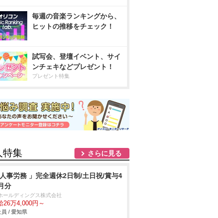
毎週の音楽ランキングから、
ヒットの推移をチェック！
試写会、登壇イベント、サイ
ンチェキなどプレゼント！
プレゼント特集
人特集
さらに見る
 人事労務 」完全週休2日制/土日祝/賞与4
月分
Tホールディングス株式会社
26万4,000円～
員 / 愛知県