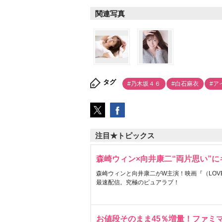
関連写真
タグ
#乃木坂４６
#白石麻衣
#ア
注目★トピックス
森崎ウィン×向井康二“両片思い”
森崎ウィンと向井康二がW主演！映画『（LOVE S
最速配信。究極のピュアラブ！
お値段そのまま45％増量！ファミ