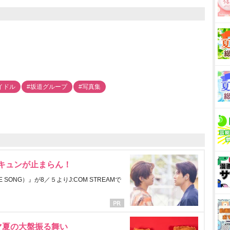
イドル
#坂道グループ
#写真集
にキュンが止まらん！
ONG）』が8／５よりJ:COM STREAMで
マ夏の大盤振る舞い