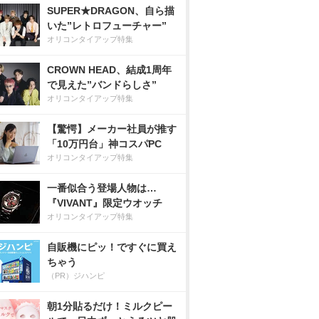
SUPER★DRAGON、自ら描
いた”レトロフューチャー”
オリコンタイアップ特集
CROWN HEAD、結成1周年
で見えた”バンドらしさ”
オリコンタイアップ特集
【驚愕】メーカー社員が推す
「10万円台」神コスパPC
オリコンタイアップ特集
一番似合う登場人物は…
『VIVANT』限定ウオッチ
オリコンタイアップ特集
自販機にピッ！ですぐに買え
ちゃう
（PR）ジハンピ
朝1分貼るだけ！ミルクピー