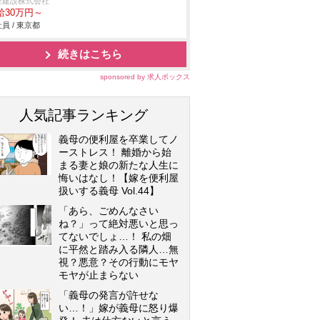
豊建設株式会社
給30万円～
員 / 東京都
続きはこちら
sponsored by 求人ボックス
人気記事ランキング
義母の便利屋を卒業してノ
ーストレス！ 離婚から始
まる妻と娘の新たな人生に
悔いはなし！【嫁を便利屋
扱いする義母 Vol.44】
「あら、ごめんなさい
ね？」って絶対悪いと思っ
てないでしょ…！ 私の畑
に平然と踏み入る隣人…無
視？悪意？その行動にモヤ
モヤが止まらない
「義母の発言が許せな
い…！」嫁が義母に怒り爆