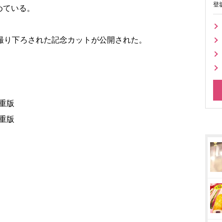
登
めている。
撮り下ろされた記念カットが公開された。
前重版
前重版