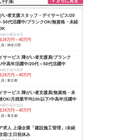
人特集
さらに見る
がい者支援スタッフ・デイサービス/20
～50代活躍中/ブランクOK/無資格・未経
OK
trio紹介横浜支店
給24万円～40万円
員 / 神奈川県
イサービス 障がい者支援員/ブランク
K/中高年活躍中/20代～50代活躍中
trio紹介品川支店
給24万円～40万円
員 / 東京都
イサービス 障がい者支援員/無資格・未
験OK/月残業平均10h以下/中高年活躍中
trio紹介品川支店
給24万円～40万円
員 / 東京都
ア求人 上場企業「建設施工管理」/未経
歓迎/土日祝休み