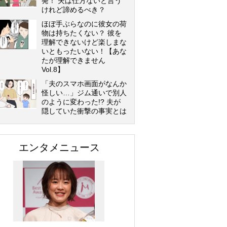
発！ 夫は仕方ないと言う
けれど諦めるべき？
ほぼ手ぶらなのに彼女の荷
物は持ちたくない？ 彼を
理解できないけど楽しまな
いともったいない！【あな
たが理解できません
Vol.8】
「夫のスマホ画面がなんか
怪しい…」ジム通いで別人
のように変わった!? 夫が
隠していた衝撃の事実とは
エンタメニュース