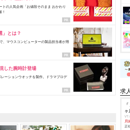
ートの人気企画「お値段そのまま おかわり
催！
選」とは？
で、マウスコンピューターの製品担当者が用
表現した腕時計登場
ラボレーションウオッチを製作。ドラマプロデ
求
「
ヶ
V
月給
正社