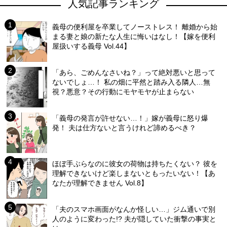
人気記事ランキング
義母の便利屋を卒業してノーストレス！ 離婚から始
まる妻と娘の新たな人生に悔いはなし！【嫁を便利
屋扱いする義母 Vol.44】
「あら、ごめんなさいね？」って絶対悪いと思って
ないでしょ…！ 私の畑に平然と踏み入る隣人…無
視？悪意？その行動にモヤモヤが止まらない
「義母の発言が許せない…！」嫁が義母に怒り爆
発！ 夫は仕方ないと言うけれど諦めるべき？
ほぼ手ぶらなのに彼女の荷物は持ちたくない？ 彼を
理解できないけど楽しまないともったいない！【あ
なたが理解できません Vol.8】
「夫のスマホ画面がなんか怪しい…」ジム通いで別
人のように変わった!? 夫が隠していた衝撃の事実と