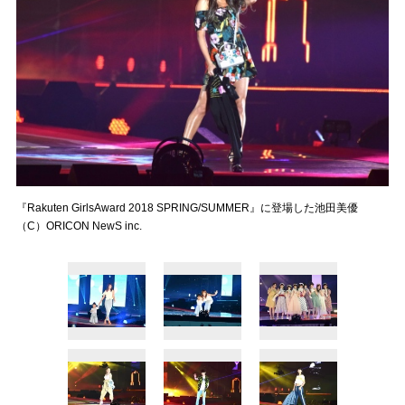
『Rakuten GirlsAward 2018 SPRING/SUMMER』に登場した池田美優
（C）ORICON NewS inc.