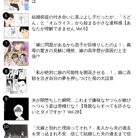
は
結婚前提の付き合いに喜ぶよし子だったが…「うど
ん」と「オムライス」から始まる小さな違和感【あ
なたが理解できません Vol.5】
「嫁に問題があるから息子が目移りしたのよ！」義
母の驚きの見解に唖然…嫁の高学歴が原因だと主
張!?
「私が絶対に娘の可能性を開花させる…！」娘に高
額を注ぎ自分の夢を押しつけた母の大誤算
夫が闇堕ちした瞬間…これまで嫌味なヤツらが媚び
へつらう姿は滑稽だな！【母親ならすべてを許さな
いとダメですか？ Vol.28】
「元嫁と別れた理由ってそれ？」友人から夫の過去
を突っ込まれ不安…信じて結婚した夫の過去まで信