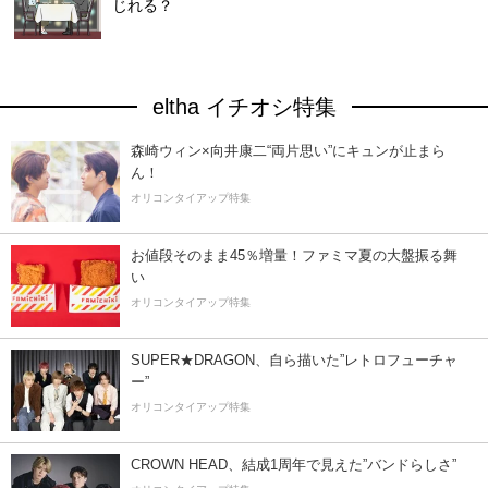
じれる？
eltha イチオシ特集
森崎ウィン×向井康二“両片思い”にキュンが止まら
ん！
オリコンタイアップ特集
お値段そのまま45％増量！ファミマ夏の大盤振る舞
い
オリコンタイアップ特集
SUPER★DRAGON、自ら描いた”レトロフューチャ
ー”
オリコンタイアップ特集
CROWN HEAD、結成1周年で見えた”バンドらしさ”