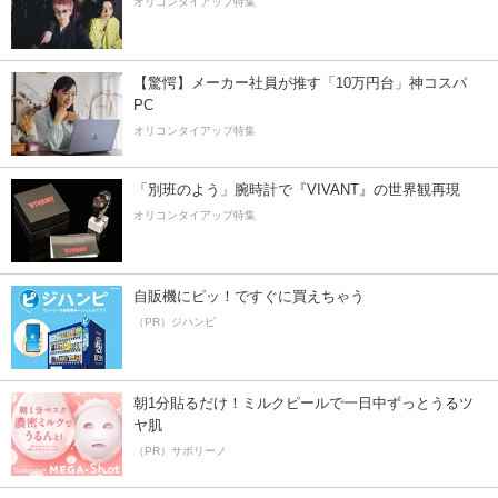
オリコンタイアップ特集
【驚愕】メーカー社員が推す「10万円台」神コスパ
PC
オリコンタイアップ特集
「別班のよう」腕時計で『VIVANT』の世界観再現
オリコンタイアップ特集
自販機にピッ！ですぐに買えちゃう
（PR）ジハンピ
朝1分貼るだけ！ミルクピールで一日中ずっとうるツ
ヤ肌
（PR）サボリーノ