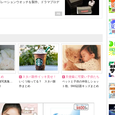
ラボレーションウオッチを製作。ドラマプロデ
とめ
スタバ新作イッキ見せ！
天使級に可愛い子供たち
猫写真集…
いくつ知ってる？ スタバ新
ペットと子供の仲良しショッ
リ
作まとめ
ト他、SNS話題キッズまとめ