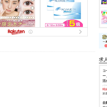
求
コ
ー
活
パ
時給
派遣
自