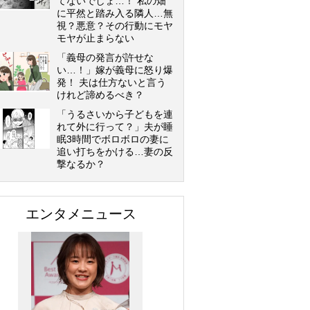
てないでしょ…！ 私の畑
に平然と踏み入る隣人…無
視？悪意？その行動にモヤ
モヤが止まらない
「義母の発言が許せな
い…！」嫁が義母に怒り爆
発！ 夫は仕方ないと言う
けれど諦めるべき？
「うるさいから子どもを連
れて外に行って？」夫が睡
眠3時間でボロボロの妻に
追い打ちをかける…妻の反
撃なるか？
エンタメニュース