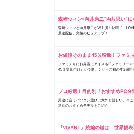
森崎ウィン×向井康二“両片思い”
森崎ウィンと向井康二がW主演！映画『（LOVE S
最速配信。究極のピュアラブ！
お値段そのまま45％増量！ファミ
ファミチキにお弁当にアイスも!?ファミリーマ
45％増量作戦」が今夏、シリーズ初の年2回開
プロ厳選！目的別「おすすめPC９
用途に合うパソコン選びは意外と難しい。そこ
途別のおすすめモデルをご紹介！
『VIVANT』続編の鍵は…世界観