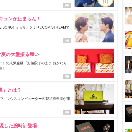
にキュンが止まらん！
ONG）』が8／５よりJ:COM STREAMで
マ夏の大盤振る舞い
ートの人気企画「お値段そのまま おかわり
催！
選」とは？
で、マウスコンピューターの製品担当者が用
表現した腕時計登場