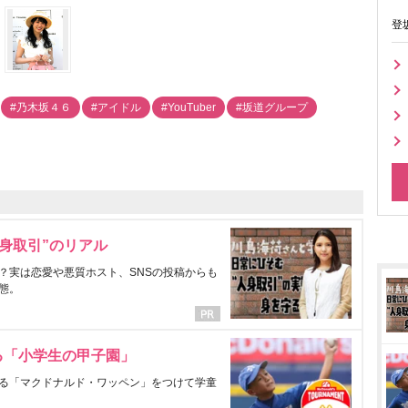
登
#乃木坂４６
#アイドル
#YouTuber
#坂道グループ
身取引”のリアル
？実は恋愛や悪質ホスト、SNSの投稿からも
態。
る「小学生の甲子園」
る「マクドナルド・ワッペン」をつけて学童