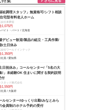
人特集
さらに見る
福祉調理スタッフ」無資格可/シフト相談
/住宅型有料老人ホーム
式会社来夢舘
1,075円
バイト・パート / 北海道
場デビュー歓迎/製品の組立・工具作業/
勤/土日休み
式会社ワールドインテック
1,350円
社員 / 愛知県
土日祝休み」コールセンター/「5名の大
集!」未経験OK 住まいに関する契約説明
受付
ンスタッド株式会社
1,550円
社員 / 大阪府
ールセンター/ゆっくり出勤/みなとみら
の会員制のホテル予約の受付