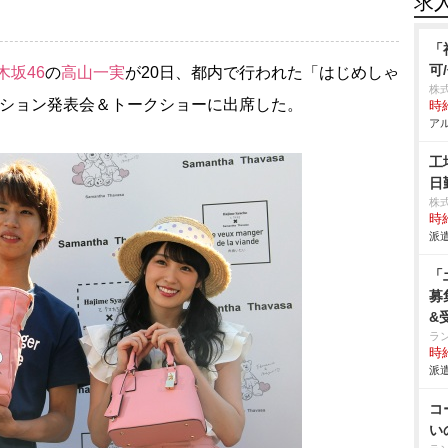
求
「
可
木坂46
の
高山一実
が20日、都内で行われた「はじめしゃ
株
ーション発表会＆トークショーに出席した。
時給
アル
工
日
株
時給
派遣
「
募
&
ラ
時給
派遣
コ
い