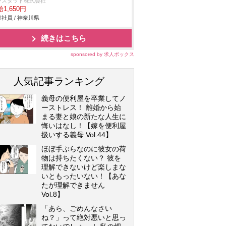
ンスタッド株式会社
1,650円
社員 / 神奈川県
続きはこちら
sponsored by 求人ボックス
人気記事ランキング
義母の便利屋を卒業してノ
ーストレス！ 離婚から始
まる妻と娘の新たな人生に
悔いはなし！【嫁を便利屋
扱いする義母 Vol.44】
ほぼ手ぶらなのに彼女の荷
物は持ちたくない？ 彼を
理解できないけど楽しまな
いともったいない！【あな
たが理解できません
Vol.8】
「あら、ごめんなさい
ね？」って絶対悪いと思っ