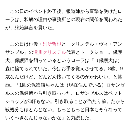
この日のイベント終了後、報道陣から直撃を受けたロ
ーラは、和解の理由や事務所との現在の関係を問われた
が、終始無言を貫いた。
この日は俳優・
別所哲也
と「クリステル・ヴィ・アン
サンブル」の
滝川クリステル
代表とトークショー。保護
犬、保護猫を飼っているというローラは「（保護犬は）
森に捨てられていた。今はお手を覚えさせてる。8歳、9
歳なんだけど、どんどん懐いてくるのがかわいい」と笑
顔。「1匹の保護猫ちゃんは（現在住んでいる）ロサンゼ
ルスの保健所から引き取っった。ロサンゼルスはペット
ショップが1軒もない。引き取ることが当たり前。だから
殺処分もほとんどない。もっともっと日本もそうなって
いくべきなんじゃないかな」と力説した。