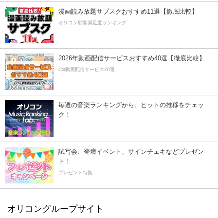
漫画読み放題サブスクおすすめ11選【徹底比較】
オリコン顧客満足度ランキング
2026年動画配信サービスおすすめ40選【徹底比較】
CS動画配信サービス20選
毎週の音楽ランキングから、ヒットの推移をチェッ
ク！
試写会、登壇イベント、サインチェキなどプレゼン
ト！
プレゼント特集
オリコングループサイト