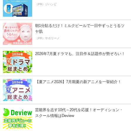
（PR）ジハンピ
朝1分貼るだけ！ミルクピールで一日中ずっとうるツ
ヤ肌
（PR）サボリーノ
2026年7月夏ドラマも、注目作＆話題作が勢ぞろい！
【夏アニメ2026】7月期夏の新アニメを一挙紹介！
芸能界を志す10代～20代を応援！オーディション・
スクール情報はDeview