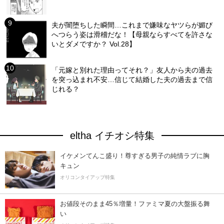
夫が闇堕ちした瞬間…これまで嫌味なヤツらが媚び
へつらう姿は滑稽だな！【母親ならすべてを許さな
いとダメですか？ Vol.28】
「元嫁と別れた理由ってそれ？」友人から夫の過去
を突っ込まれ不安…信じて結婚した夫の過去まで信
じれる？
eltha イチオシ特集
イケメンてんこ盛り！尊すぎる男子の純情ラブに胸
キュン
オリコンタイアップ特集
お値段そのまま45％増量！ファミマ夏の大盤振る舞
い