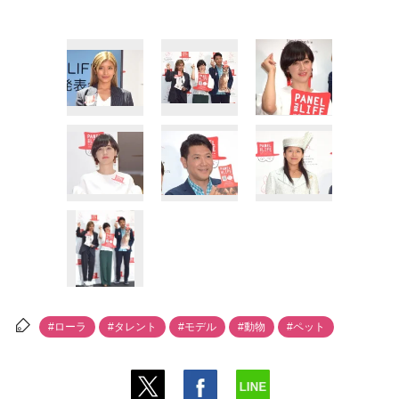
#ローラ
#タレント
#モデル
#動物
#ペット