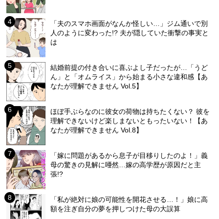
「夫のスマホ画面がなんか怪しい…」ジム通いで別
人のように変わった!? 夫が隠していた衝撃の事実と
は
結婚前提の付き合いに喜ぶよし子だったが…「うど
ん」と「オムライス」から始まる小さな違和感【あ
なたが理解できません Vol.5】
ほぼ手ぶらなのに彼女の荷物は持ちたくない？ 彼を
理解できないけど楽しまないともったいない！【あ
なたが理解できません Vol.8】
「嫁に問題があるから息子が目移りしたのよ！」義
母の驚きの見解に唖然…嫁の高学歴が原因だと主
張!?
「私が絶対に娘の可能性を開花させる…！」娘に高
額を注ぎ自分の夢を押しつけた母の大誤算