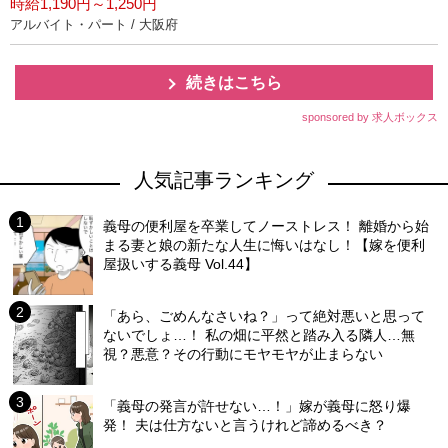
時給1,190円～1,250円
アルバイト・パート / 大阪府
続きはこちら
sponsored by 求人ボックス
人気記事ランキング
義母の便利屋を卒業してノーストレス！ 離婚から始
まる妻と娘の新たな人生に悔いはなし！【嫁を便利
屋扱いする義母 Vol.44】
「あら、ごめんなさいね？」って絶対悪いと思って
ないでしょ…！ 私の畑に平然と踏み入る隣人…無
視？悪意？その行動にモヤモヤが止まらない
「義母の発言が許せない…！」嫁が義母に怒り爆
発！ 夫は仕方ないと言うけれど諦めるべき？