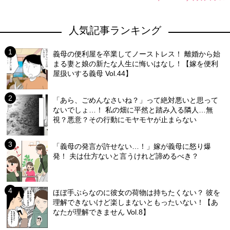
人気記事ランキング
義母の便利屋を卒業してノーストレス！ 離婚から始
まる妻と娘の新たな人生に悔いはなし！【嫁を便利
屋扱いする義母 Vol.44】
「あら、ごめんなさいね？」って絶対悪いと思って
ないでしょ…！ 私の畑に平然と踏み入る隣人…無
視？悪意？その行動にモヤモヤが止まらない
「義母の発言が許せない…！」嫁が義母に怒り爆
発！ 夫は仕方ないと言うけれど諦めるべき？
ほぼ手ぶらなのに彼女の荷物は持ちたくない？ 彼を
理解できないけど楽しまないともったいない！【あ
なたが理解できません Vol.8】