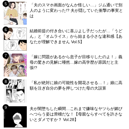
「夫のスマホ画面がなんか怪しい…」ジム通いで別
人のように変わった!? 夫が隠していた衝撃の事実と
は
結婚前提の付き合いに喜ぶよし子だったが…「うど
ん」と「オムライス」から始まる小さな違和感【あ
なたが理解できません Vol.5】
「嫁に問題があるから息子が目移りしたのよ！」義
母の驚きの見解に唖然…嫁の高学歴が原因だと主
張!?
「私が絶対に娘の可能性を開花させる…！」娘に高
額を注ぎ自分の夢を押しつけた母の大誤算
夫が闇堕ちした瞬間…これまで嫌味なヤツらが媚び
へつらう姿は滑稽だな！【母親ならすべてを許さな
いとダメですか？ Vol.28】