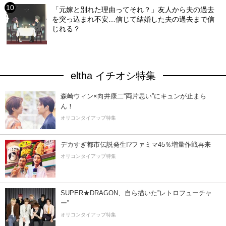
「元嫁と別れた理由ってそれ？」友人から夫の過去
を突っ込まれ不安…信じて結婚した夫の過去まで信
じれる？
eltha イチオシ特集
森崎ウィン×向井康二“両片思い”にキュンが止まら
ん！
オリコンタイアップ特集
デカすぎ都市伝説発生!?ファミマ45％増量作戦再来
オリコンタイアップ特集
SUPER★DRAGON、自ら描いた”レトロフューチャ
ー”
オリコンタイアップ特集