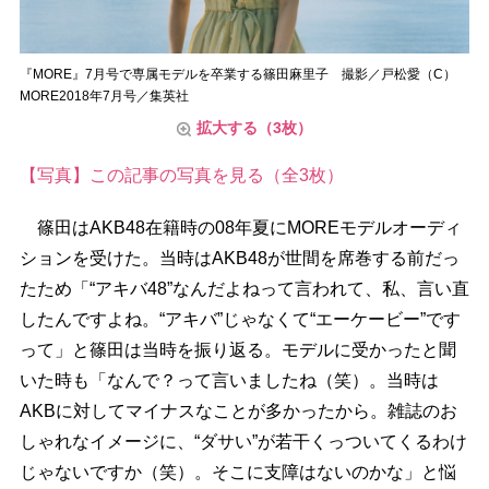
『MORE』7月号で専属モデルを卒業する篠田麻里子 撮影／戸松愛（C）
MORE2018年7月号／集英社
拡大する（3枚）
【写真】この記事の写真を見る（全3枚）
篠田はAKB48在籍時の08年夏にMOREモデルオーディ
ションを受けた。当時はAKB48が世間を席巻する前だっ
たため「“アキバ48”なんだよねって言われて、私、言い直
したんですよね。“アキバ”じゃなくて“エーケービー”です
って」と篠田は当時を振り返る。モデルに受かったと聞
いた時も「なんで？って言いましたね（笑）。当時は
AKBに対してマイナスなことが多かったから。雑誌のお
しゃれなイメージに、“ダサい”が若干くっついてくるわけ
じゃないですか（笑）。そこに支障はないのかな」と悩