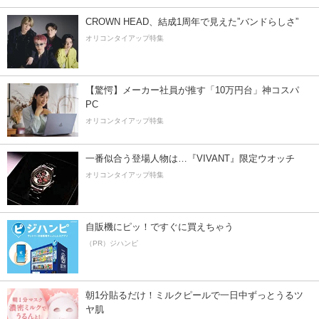
CROWN HEAD、結成1周年で見えた”バンドらしさ”
オリコンタイアップ特集
【驚愕】メーカー社員が推す「10万円台」神コスパ
PC
オリコンタイアップ特集
一番似合う登場人物は…『VIVANT』限定ウオッチ
オリコンタイアップ特集
自販機にピッ！ですぐに買えちゃう
（PR）ジハンピ
朝1分貼るだけ！ミルクピールで一日中ずっとうるツ
ヤ肌