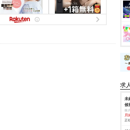
求
未
候
株
月
正社