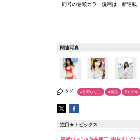
同号の巻頭カラー漫画は、新連載『
関連写真
タグ
#佐野ひなこ
#雑誌
#モデル
注目★トピックス
森崎ウィン×向井康二“両片思い”