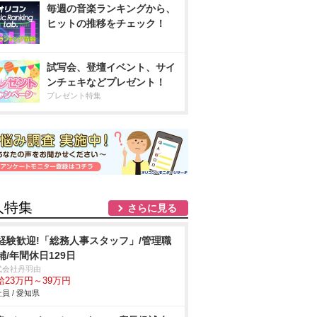
毎週の音楽ランキングから、
ヒットの推移をチェック！
試写会、登壇イベント、サイ
ンチェキなどプレゼント！
プレゼント特集
人特集
さらに見る
経験歓迎!「総務人事スタッフ」/管理職
補/年間休日129日
式会社丹羽由
給23万円～39万円
員 / 愛知県