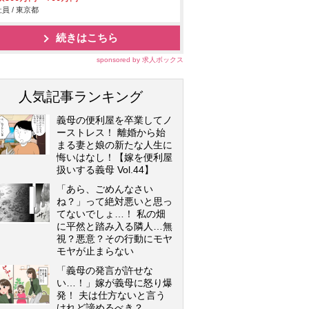
員 / 東京都
続きはこちら
sponsored by 求人ボックス
人気記事ランキング
義母の便利屋を卒業してノ
ーストレス！ 離婚から始
まる妻と娘の新たな人生に
悔いはなし！【嫁を便利屋
扱いする義母 Vol.44】
「あら、ごめんなさい
ね？」って絶対悪いと思っ
てないでしょ…！ 私の畑
に平然と踏み入る隣人…無
視？悪意？その行動にモヤ
モヤが止まらない
「義母の発言が許せな
い…！」嫁が義母に怒り爆
発！ 夫は仕方ないと言う
けれど諦めるべき？