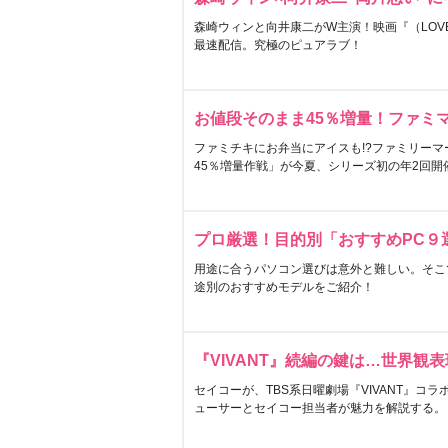
森崎ウィンと向井康二がW主演！映画『（LOVE S
最速配信。究極のピュアラブ！
お値段そのまま45％増量！ファミ
ファミチキにお弁当にアイスも!?ファミリーマ
45％増量作戦」が今夏、シリーズ初の年2回開
プロ厳選！目的別「おすすめPC９
用途に合うパソコン選びは意外と難しい。そこ
途別のおすすめモデルをご紹介！
『VIVANT』続編の鍵は…世界観
セイコーが、TBS系日曜劇場『VIVANT』コ
ューサーとセイコー担当者が魅力を解説する。