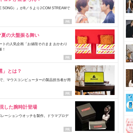
ONG）』が8／５よりJ:COM STREAMで
マ夏の大盤振る舞い
ートの人気企画「お値段そのまま おかわり
催！
選」とは？
で、マウスコンピューターの製品担当者が用
表現した腕時計登場
ラボレーションウオッチを製作。ドラマプロデ