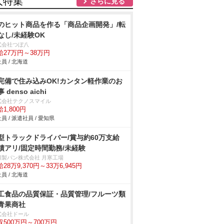
人特集
さらに見る
のヒット商品を作る「商品企画開発」/転
なし/未経験OK
式会社つぼ八
給27万円～38万円
員 / 北海道
完備で住み込みOK!カンタン軽作業のお
 denso aichi
式会社テクノスマイル
1,800円
員 / 派遣社員 / 愛知県
型トラックドライバー/賞与約60万支給
績アリ/固定時間勤務/未経験
糧製パン株式会社 月寒工場
28万9,370円～33万6,945円
員 / 北海道
工食品の品質保証・品質管理/フルーツ類
青果商社
式会社ドール
収500万円～700万円