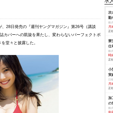
求
次
勤
株
）が、28日発売の『週刊ヤングマガジン』第26号（講談
月
正社
同誌カバーへの凱旋を果たし、変わらないパーフェクトボ
寮
さを堂々と披露した。
仕事
株
時給
正社
小
実
日
月給
正社
加
の
株
年