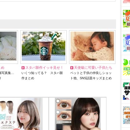
とめ
スタバ新作イッキ見せ！
天使級に可愛い子供たち
猫写真集…
いくつ知ってる？ スタバ新
ペットと子供の仲良しショッ
リ
作まとめ
ト他、SNS話題キッズまとめ