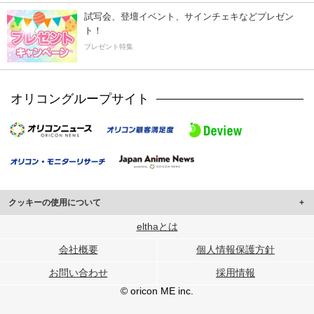
試写会、登壇イベント、サインチェキなどプレゼン
ト！
プレゼント特集
オリコングループサイト
クッキーの使用について
このサイトでは Cookie を使用して、ユーザーに合わせたコンテンツや広告の
elthaとは
表示、ソーシャル メディア機能の提供、広告の表示回数やクリック数の測定を
会社概要
個人情報保護方針
行っています。
また、ユーザーによるサイトの利用状況についても情報を収集し、ソーシャル
お問い合わせ
採用情報
メディアや広告配信、データ解析の各パートナーに提供しています。
各パートナーは、この情報とユーザーが各パートナーに提供した他の情報や、
© oricon ME inc.
ユーザーが各パートナーのサービスを使用したときに収集した他の情報を組み
合わせて使用することがあります。