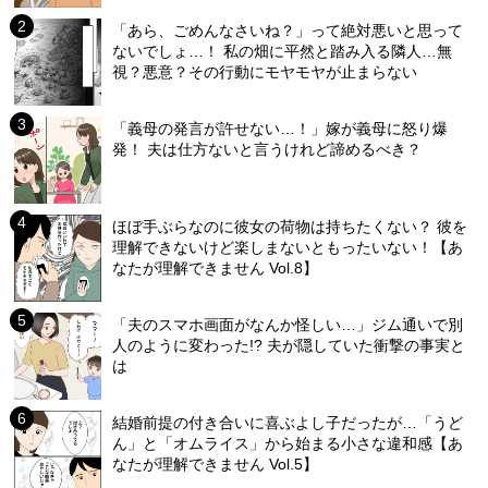
「あら、ごめんなさいね？」って絶対悪いと思って
ないでしょ…！ 私の畑に平然と踏み入る隣人…無
視？悪意？その行動にモヤモヤが止まらない
「義母の発言が許せない…！」嫁が義母に怒り爆
発！ 夫は仕方ないと言うけれど諦めるべき？
ほぼ手ぶらなのに彼女の荷物は持ちたくない？ 彼を
理解できないけど楽しまないともったいない！【あ
なたが理解できません Vol.8】
「夫のスマホ画面がなんか怪しい…」ジム通いで別
人のように変わった!? 夫が隠していた衝撃の事実と
は
結婚前提の付き合いに喜ぶよし子だったが…「うど
ん」と「オムライス」から始まる小さな違和感【あ
なたが理解できません Vol.5】