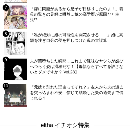
「嫁に問題があるから息子が目移りしたのよ！」義
母の驚きの見解に唖然…嫁の高学歴が原因だと主
張!?
「私が絶対に娘の可能性を開花させる…！」娘に高
額を注ぎ自分の夢を押しつけた母の大誤算
夫が闇堕ちした瞬間…これまで嫌味なヤツらが媚び
へつらう姿は滑稽だな！【母親ならすべてを許さな
いとダメですか？ Vol.28】
「元嫁と別れた理由ってそれ？」友人から夫の過去
を突っ込まれ不安…信じて結婚した夫の過去まで信
じれる？
eltha イチオシ特集