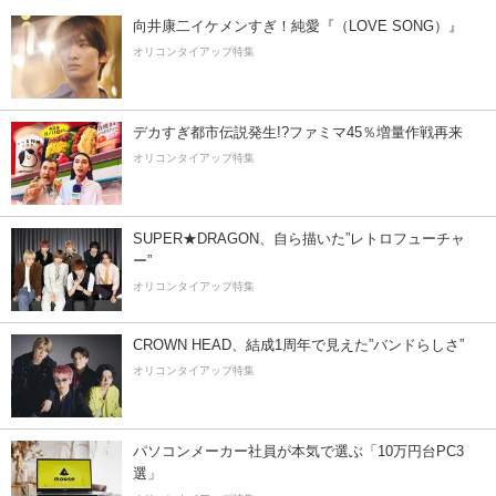
向井康二イケメンすぎ！純愛『（LOVE SONG）』
オリコンタイアップ特集
デカすぎ都市伝説発生!?ファミマ45％増量作戦再来
オリコンタイアップ特集
SUPER★DRAGON、自ら描いた”レトロフューチャ
ー”
オリコンタイアップ特集
CROWN HEAD、結成1周年で見えた”バンドらしさ”
オリコンタイアップ特集
パソコンメーカー社員が本気で選ぶ「10万円台PC3
選」