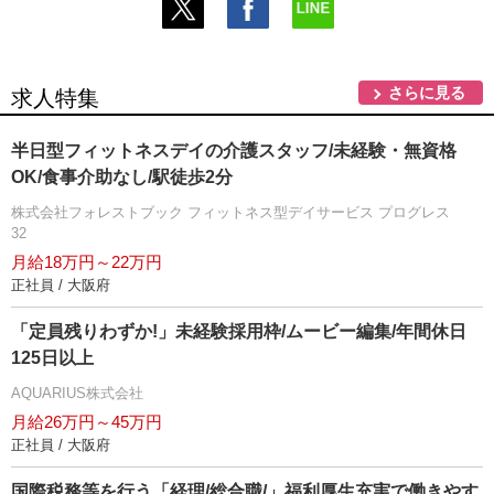
さらに見る
求人特集
半日型フィットネスデイの介護スタッフ/未経験・無資格
OK/食事介助なし/駅徒歩2分
株式会社フォレストブック フィットネス型デイサービス プログレス
32
月給18万円～22万円
正社員 / 大阪府
「定員残りわずか!」未経験採用枠/ムービー編集/年間休日
125日以上
AQUARIUS株式会社
月給26万円～45万円
正社員 / 大阪府
国際税務等を行う「経理/総合職/」福利厚生充実で働きやす