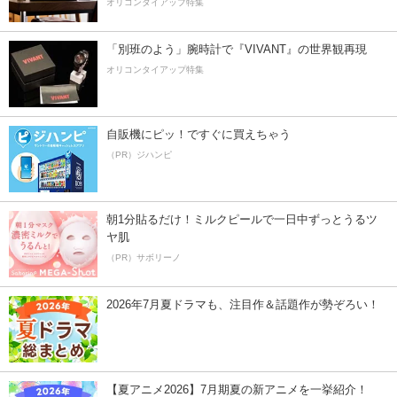
オリコンタイアップ特集
「別班のよう」腕時計で『VIVANT』の世界観再現
オリコンタイアップ特集
自販機にピッ！ですぐに買えちゃう
（PR）ジハンピ
朝1分貼るだけ！ミルクピールで一日中ずっとうるツ
ヤ肌
（PR）サボリーノ
2026年7月夏ドラマも、注目作＆話題作が勢ぞろい！
【夏アニメ2026】7月期夏の新アニメを一挙紹介！