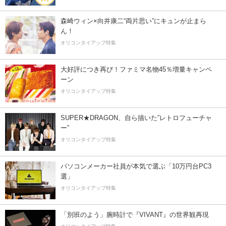
森崎ウィン×向井康二“両片思い”にキュンが止まら
ん！
オリコンタイアップ特集
大好評につき再び！ファミマ名物45％増量キャンペ
ーン
オリコンタイアップ特集
SUPER★DRAGON、自ら描いた”レトロフューチャ
ー”
オリコンタイアップ特集
パソコンメーカー社員が本気で選ぶ「10万円台PC3
選」
オリコンタイアップ特集
「別班のよう」腕時計で『VIVANT』の世界観再現