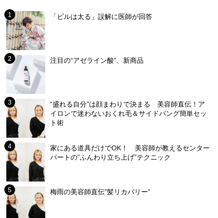
「ピルは太る」誤解に医師が回答
注目の“アゼライン酸”、新商品
“盛れる自分”は顔まわりで決まる 美容師直伝！ア
イロンで迷わないおくれ毛＆サイドバング簡単セッ
ト術
家にある道具だけでOK！ 美容師が教えるセンター
パートの”ふんわり立ち上げ”テクニック
梅雨の美容師直伝”髪リカバリー”