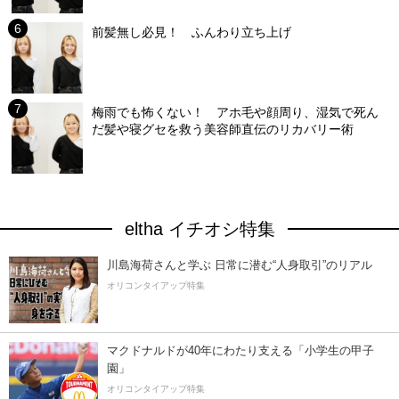
前髪無し必見！ ふんわり立ち上げ
梅雨でも怖くない！ アホ毛や顔周り、湿気で死ん
だ髪や寝グセを救う美容師直伝のリカバリー術
eltha イチオシ特集
川島海荷さんと学ぶ 日常に潜む“人身取引”のリアル
オリコンタイアップ特集
マクドナルドが40年にわたり支える「小学生の甲子
園」
オリコンタイアップ特集