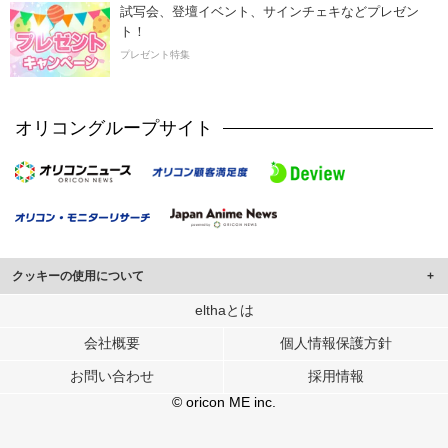
試写会、登壇イベント、サインチェキなどプレゼン
ト！
プレゼント特集
オリコングループサイト
クッキーの使用について
このサイトでは Cookie を使用して、ユーザーに合わせたコンテンツや広告の
elthaとは
表示、ソーシャル メディア機能の提供、広告の表示回数やクリック数の測定を
会社概要
個人情報保護方針
行っています。
また、ユーザーによるサイトの利用状況についても情報を収集し、ソーシャル
お問い合わせ
採用情報
メディアや広告配信、データ解析の各パートナーに提供しています。
各パートナーは、この情報とユーザーが各パートナーに提供した他の情報や、
© oricon ME inc.
ユーザーが各パートナーのサービスを使用したときに収集した他の情報を組み
合わせて使用することがあります。