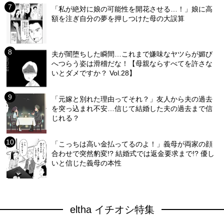
「私が絶対に娘の可能性を開花させる…！」娘に高
額を注ぎ自分の夢を押しつけた母の大誤算
夫が闇堕ちした瞬間…これまで嫌味なヤツらが媚び
へつらう姿は滑稽だな！【母親ならすべてを許さな
いとダメですか？ Vol.28】
「元嫁と別れた理由ってそれ？」友人から夫の過去
を突っ込まれ不安…信じて結婚した夫の過去まで信
じれる？
「こっちは高い金払ってるのよ！」義母が両家の顔
合わせで突然豹変!? 結婚式では返金要求まで!? 優し
いと信じた義母の本性
eltha イチオシ特集