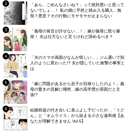
「あら、ごめんなさいね？」って絶対悪いと思って
ないでしょ…！ 私の畑に平然と踏み入る隣人…無
視？悪意？その行動にモヤモヤが止まらない
「義母の発言が許せない…！」嫁が義母に怒り爆
発！ 夫は仕方ないと言うけれど諦めるべき？
「夫のスマホ画面がなんか怪しい…」ジム通いで別
人のように変わった!? 夫が隠していた衝撃の事実と
は
「嫁に問題があるから息子が目移りしたのよ！」義
母の驚きの見解に唖然…嫁の高学歴が原因だと主
張!?
結婚前提の付き合いに喜ぶよし子だったが…「うど
ん」と「オムライス」から始まる小さな違和感【あ
なたが理解できません Vol.5】