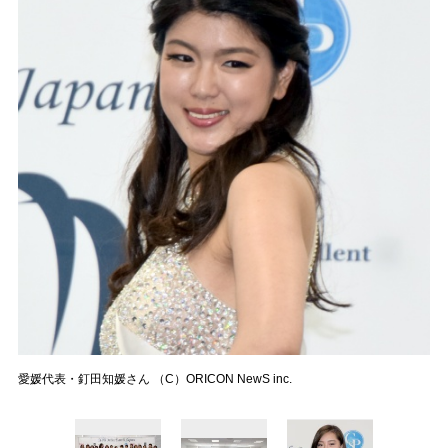
愛媛代表・釘田知媛さん （C）ORICON NewS inc.