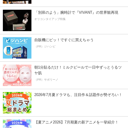
「別班のよう」腕時計で『VIVANT』の世界観再現
オリコンタイアップ特集
自販機にピッ！ですぐに買えちゃう
（PR）ジハンピ
朝1分貼るだけ！ミルクピールで一日中ずっとうるツ
ヤ肌
（PR）サボリーノ
2026年7月夏ドラマも、注目作＆話題作が勢ぞろい！
【夏アニメ2026】7月期夏の新アニメを一挙紹介！