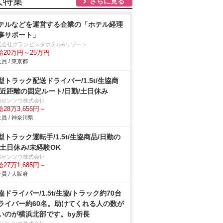
人特集
さらに見る
テルなどを運営する企業の「ホテル経理
事サポート」
式会社グランビスタホテル&リゾート
給20万円～25万円
員 / 東京都
型トラック配送ドライバー/1.5t/生協商
/近距離の固定ルート/日勤/土日休み
BSゼンツウ株式会社
28万3,655円～
員 / 神奈川県
型トラック運転手/1.5t/生協商品/日勤の
/土日休み/未経験OK
BSゼンツウ株式会社
27万1,685円～
員 / 大阪府
協ドライバー/1.5t/生協/トラック約70台
ライバー約60名。助けてくれる人の数が
いのが横浜北部です。by所長