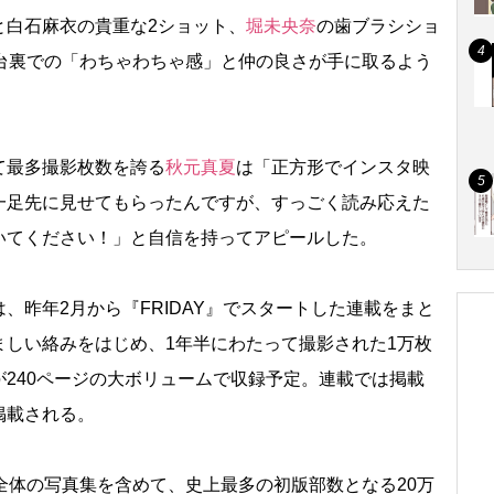
と白石麻衣の貴重な2ショット、
堀未央奈
の歯ブラシショ
舞台裏での「わちゃわちゃ感」と仲の良さが手に取るよう
て最多撮影枚数を誇る
秋元真夏
は「正方形でインスタ映
一足先に見せてもらったんですが、すっごく読み応えた
いてください！」と自信を持ってアピールした。
昨年2月から『FRIDAY』でスタートした連載をまと
ましい絡みをはじめ、1年半にわたって撮影された1万枚
240ページの大ボリュームで収録予定。連載では掲載
掲載される。
全体の写真集を含めて、史上最多の初版部数となる20万