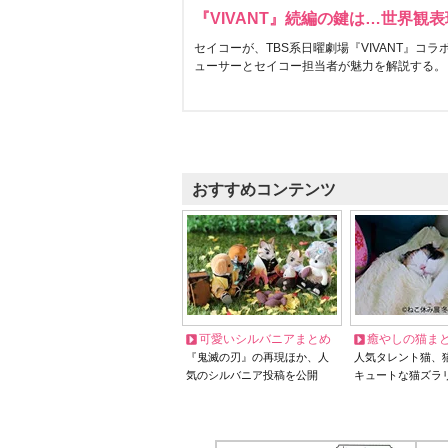
『VIVANT』続編の鍵は…世界観
セイコーが、TBS系日曜劇場『VIVANT』コ
ューサーとセイコー担当者が魅力を解説する。
おすすめコンテンツ
可愛いシルバニアまとめ
癒やしの猫ま
『鬼滅の刃』の再現ほか、人
人気タレント猫、
気のシルバニア投稿を公開
キュートな猫ズラ