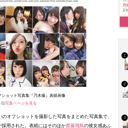
S
月給
正社
フショット写真集『乃木撮』表紙画像
写真ページを見る
いのオフショットを撮影した写真をまとめた写真集で、
が採用された。表紙にはそのほか
齋藤飛鳥
の彼女感あふ