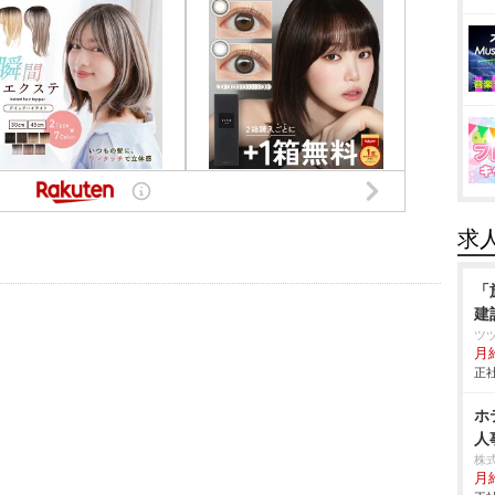
求
「
建
ツ
月
正社
ホ
人
株
月