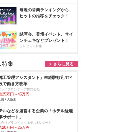
毎週の音楽ランキングから、
ヒットの推移をチェック！
試写会、登壇イベント、サイ
ンチェキなどプレゼント！
プレゼント特集
人特集
さらに見る
施工管理アシスタント」未経験歓迎/IT×
設で働き方改革
ヅラノフロンティア株式会社
給25万円～45万円
員 / 大阪府
テルなどを運営する企業の「ホテル経理
事サポート」
式会社グランビスタホテル&リゾート
給20万円～25万円