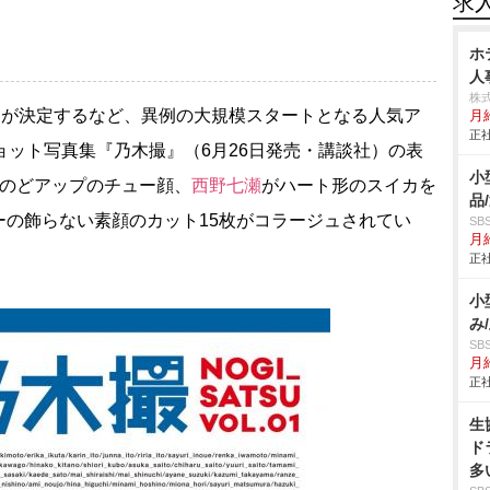
求
ホ
人
株
部が決定するなど、異例の大規模スタートとなる人気ア
月
正社
ョット写真集『乃木撮』（6月26日発売・講談社）の表
小
のどアップのチュー顔、
西野七瀬
がハート形のスイカを
品
ーの飾らない素顔のカット15枚がコラージュされてい
S
月給
正社
小
み
S
月給
正社
生
ド
多