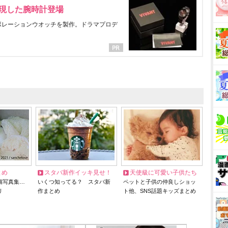
表現した腕時計登場
ラボレーションウオッチを製作。ドラマプロデ
とめ
スタバ新作イッキ見せ！
天使級に可愛い子供たち
猫写真集…
いくつ知ってる？ スタバ新
ペットと子供の仲良しショッ
リ
作まとめ
ト他、SNS話題キッズまとめ