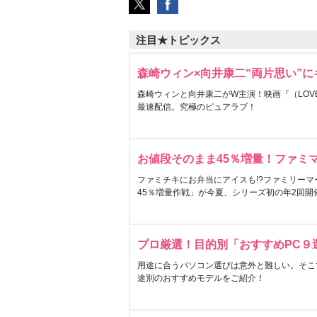
注目★トピックス
森崎ウィン×向井康二“両片思い”
森崎ウィンと向井康二がW主演！映画『（LOVE S
最速配信。究極のピュアラブ！
お値段そのまま45％増量！ファミ
ファミチキにお弁当にアイスも!?ファミリーマ
45％増量作戦」が今夏、シリーズ初の年2回開
プロ厳選！目的別「おすすめPC９
用途に合うパソコン選びは意外と難しい。そこ
途別のおすすめモデルをご紹介！