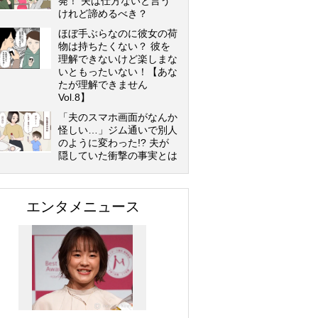
発！ 夫は仕方ないと言う
けれど諦めるべき？
ほぼ手ぶらなのに彼女の荷
物は持ちたくない？ 彼を
理解できないけど楽しまな
いともったいない！【あな
たが理解できません
Vol.8】
「夫のスマホ画面がなんか
怪しい…」ジム通いで別人
のように変わった!? 夫が
隠していた衝撃の事実とは
エンタメニュース