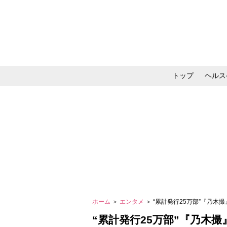
トップ
ヘルス
メイク・コスメ・スキ
ホーム
＞
エンタメ
＞ “累計発行25万部”『乃
“累計発行25万部”『乃木