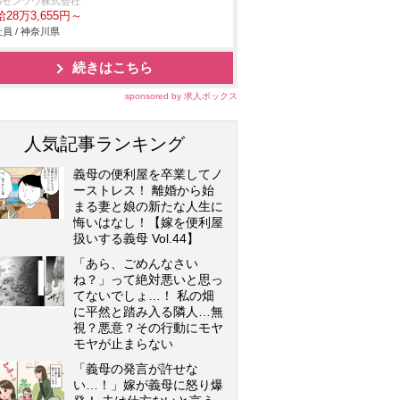
BSゼンツウ株式会社
28万3,655円～
員 / 神奈川県
続きはこちら
sponsored by 求人ボックス
人気記事ランキング
義母の便利屋を卒業してノ
ーストレス！ 離婚から始
まる妻と娘の新たな人生に
悔いはなし！【嫁を便利屋
扱いする義母 Vol.44】
「あら、ごめんなさい
ね？」って絶対悪いと思っ
てないでしょ…！ 私の畑
に平然と踏み入る隣人…無
視？悪意？その行動にモヤ
モヤが止まらない
「義母の発言が許せな
い…！」嫁が義母に怒り爆