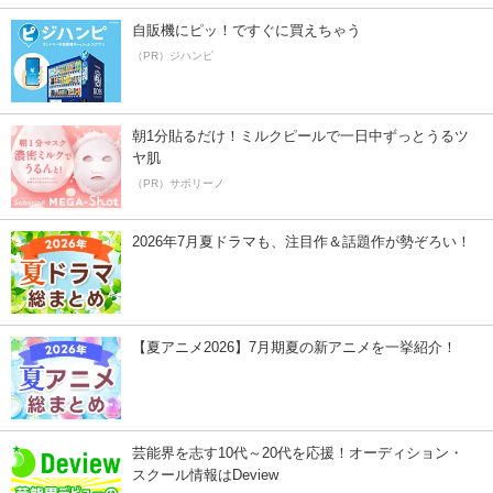
自販機にピッ！ですぐに買えちゃう
（PR）ジハンピ
朝1分貼るだけ！ミルクピールで一日中ずっとうるツ
ヤ肌
（PR）サボリーノ
2026年7月夏ドラマも、注目作＆話題作が勢ぞろい！
【夏アニメ2026】7月期夏の新アニメを一挙紹介！
芸能界を志す10代～20代を応援！オーディション・
スクール情報はDeview