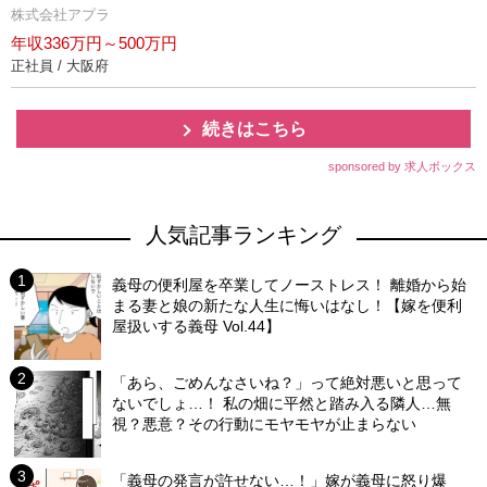
株式会社アプラ
年収336万円～500万円
正社員 / 大阪府
続きはこちら
sponsored by 求人ボックス
人気記事ランキング
義母の便利屋を卒業してノーストレス！ 離婚から始
まる妻と娘の新たな人生に悔いはなし！【嫁を便利
屋扱いする義母 Vol.44】
「あら、ごめんなさいね？」って絶対悪いと思って
ないでしょ…！ 私の畑に平然と踏み入る隣人…無
視？悪意？その行動にモヤモヤが止まらない
「義母の発言が許せない…！」嫁が義母に怒り爆