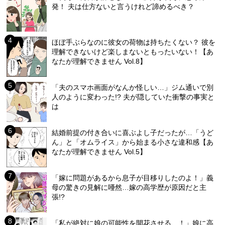
発！ 夫は仕方ないと言うけれど諦めるべき？
ほぼ手ぶらなのに彼女の荷物は持ちたくない？ 彼を
理解できないけど楽しまないともったいない！【あ
なたが理解できません Vol.8】
「夫のスマホ画面がなんか怪しい…」ジム通いで別
人のように変わった!? 夫が隠していた衝撃の事実と
は
結婚前提の付き合いに喜ぶよし子だったが…「うど
ん」と「オムライス」から始まる小さな違和感【あ
なたが理解できません Vol.5】
「嫁に問題があるから息子が目移りしたのよ！」義
母の驚きの見解に唖然…嫁の高学歴が原因だと主
張!?
「私が絶対に娘の可能性を開花させる…！」娘に高