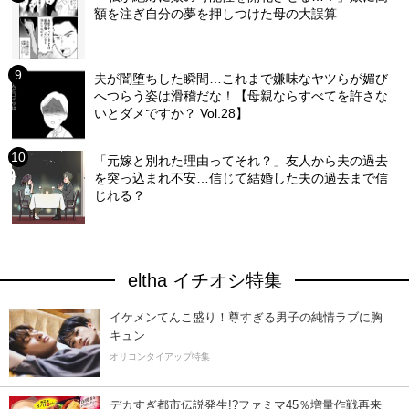
額を注ぎ自分の夢を押しつけた母の大誤算
夫が闇堕ちした瞬間…これまで嫌味なヤツらが媚び
へつらう姿は滑稽だな！【母親ならすべてを許さな
いとダメですか？ Vol.28】
「元嫁と別れた理由ってそれ？」友人から夫の過去
を突っ込まれ不安…信じて結婚した夫の過去まで信
じれる？
eltha イチオシ特集
イケメンてんこ盛り！尊すぎる男子の純情ラブに胸
キュン
オリコンタイアップ特集
デカすぎ都市伝説発生!?ファミマ45％増量作戦再来