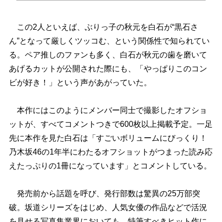
この2人といえば、ぶりっ子の秋元を白石が“黒石さ
ん”となって厳しくツッコむ、という関係性で知られてい
る。ペア推しのファンも多く、白石が秋元の歯を磨いて
あげるカットが公開された際にも、「やっぱりこのコン
ビが好き！」という声があがっていた。
本作にはこのようにメンバー同士で撮影したオフショ
ットが、すべてコメントつきで600枚以上掲載予定。一足
先に本作を見た白石は「すごいボリュームにびっくり！
乃木坂46の1年半にわたるオフショットがつまった読み応
えたっぷりの1冊になっています」とコメントしている。
発売前から話題を呼び、発行部数は驚異の25万部突
破。坂道シリーズをはじめ、人気女優の作品などで活況
を見せる写真集業界においても、特筆すべきヒット作に