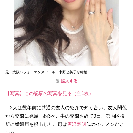
元・大阪パフォーマンスドール、中野公美子が結婚
拡大する
【写真】この記事の写真を見る（全1枚）
2人は数年前に共通の友人の紹介で知り合い、友人関係
から交際に発展。約3ヶ月半の交際を経て9日、都内区役
所に婚姻届を提出した。顔は
唐沢寿明
似のイケメンだと
いう。