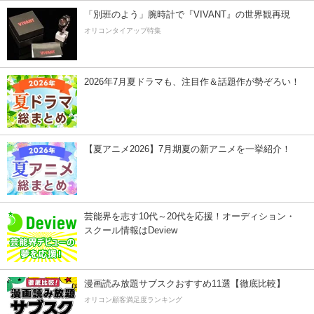
「別班のよう」腕時計で『VIVANT』の世界観再現
オリコンタイアップ特集
2026年7月夏ドラマも、注目作＆話題作が勢ぞろい！
【夏アニメ2026】7月期夏の新アニメを一挙紹介！
芸能界を志す10代～20代を応援！オーディション・
スクール情報はDeview
漫画読み放題サブスクおすすめ11選【徹底比較】
オリコン顧客満足度ランキング