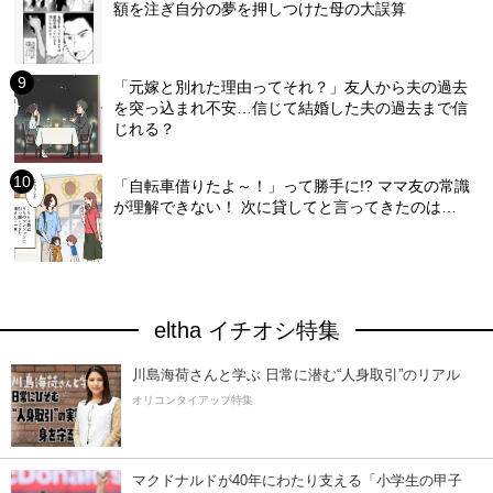
額を注ぎ自分の夢を押しつけた母の大誤算
「元嫁と別れた理由ってそれ？」友人から夫の過去
を突っ込まれ不安…信じて結婚した夫の過去まで信
じれる？
「自転車借りたよ～！」って勝手に!? ママ友の常識
が理解できない！ 次に貸してと言ってきたのは…
eltha イチオシ特集
川島海荷さんと学ぶ 日常に潜む“人身取引”のリアル
オリコンタイアップ特集
マクドナルドが40年にわたり支える「小学生の甲子