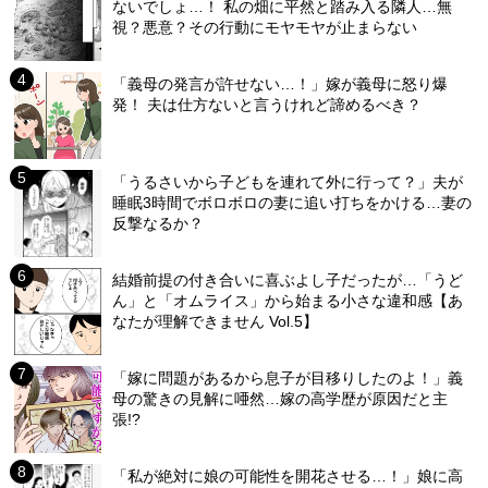
ないでしょ…！ 私の畑に平然と踏み入る隣人…無
視？悪意？その行動にモヤモヤが止まらない
「義母の発言が許せない…！」嫁が義母に怒り爆
発！ 夫は仕方ないと言うけれど諦めるべき？
「うるさいから子どもを連れて外に行って？」夫が
睡眠3時間でボロボロの妻に追い打ちをかける…妻の
反撃なるか？
結婚前提の付き合いに喜ぶよし子だったが…「うど
ん」と「オムライス」から始まる小さな違和感【あ
なたが理解できません Vol.5】
「嫁に問題があるから息子が目移りしたのよ！」義
母の驚きの見解に唖然…嫁の高学歴が原因だと主
張!?
「私が絶対に娘の可能性を開花させる…！」娘に高