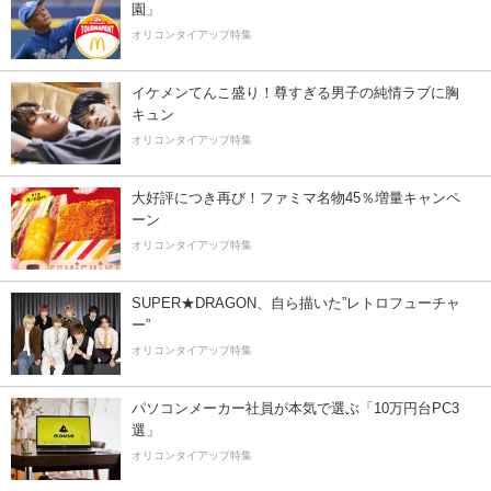
園」
オリコンタイアップ特集
イケメンてんこ盛り！尊すぎる男子の純情ラブに胸
キュン
オリコンタイアップ特集
大好評につき再び！ファミマ名物45％増量キャンペ
ーン
オリコンタイアップ特集
SUPER★DRAGON、自ら描いた”レトロフューチャ
ー”
オリコンタイアップ特集
パソコンメーカー社員が本気で選ぶ「10万円台PC3
選」
オリコンタイアップ特集